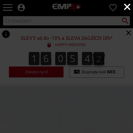
×
EMP
0
-
Hudba,
Vyhled
Katalog
TV
vyhledávání
filmy
&
SLEVY až do -70% a SLEVA DALŠÍCH 15%*
seriály,
HAPPY WEEKEND
Merch
pro
1
6
0
5
4
1
1
6
0
5
4
1
2
hráče,
Alternativní
móda
Získejte nyní!
Zkopírujte kód
WEEKEND