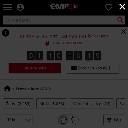
×
EMP
0
-
Hudba,
Vyhled
Katalog
TV
vyhledávání
filmy
&
SLEVY až do -70% a SLEVA DALŠÍCH 15%*
seriály,
HAPPY WEEKEND
Merch
pro
0
1
1
0
1
6
1
8
0
1
1
0
1
6
1
7
2
9
hráče,
7
8
Alternativní
Získejte nyní!
móda
Zkopírujte kód
WEEKEND
Extra velikosti (7320)
Ženy
(2.239)
Muži
(5.066)
Vánoční svetry
(26)
Svet
Filtr