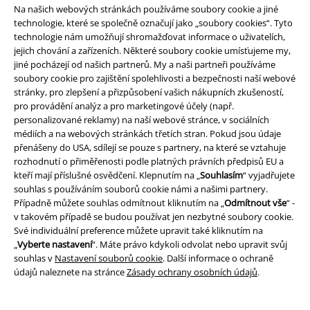
Na našich webových stránkách používáme soubory cookie a jiné
technologie, které se společně označují jako „soubory cookies“. Tyto
Zákaznícky servis
technologie nám umožňují shromažďovat informace o uživatelích,
jejich chování a zařízeních. Některé soubory cookie umísťujeme my,
Pomoc / FAQ
jiné pocházejí od našich partnerů. My a naši partneři používáme
soubory cookie pro zajištění spolehlivosti a bezpečnosti naší webové
Podmínky vracení zboží
stránky, pro zlepšení a přizpůsobení vašich nákupních zkušeností,
pro provádění analýz a pro marketingové účely (např.
Vrácení zboží
personalizované reklamy) na naší webové stránce, v sociálních
médiích a na webových stránkách třetích stran. Pokud jsou údaje
Všeobecné informace o velikostech
přenášeny do USA, sdílejí se pouze s partnery, na které se vztahuje
rozhodnutí o přiměřenosti podle platných právních předpisů EU a
Zrušit členství v BSC
kteří mají příslušné osvědčení. Klepnutím na „
Souhlasím
“ vyjadřujete
souhlas s používáním souborů cookie námi a našimi partnery.
Způsoby platby
Případně můžete souhlas odmítnout kliknutím na „
Odmítnout vše
“ -
v takovém případě se budou používat jen nezbytné soubory cookie.
Své individuální preference můžete upravit také kliknutím na
„
Vyberte nastavení
“. Máte právo kdykoli odvolat nebo upravit svůj
souhlas v
Nastavení souborů cookie
. Další informace o ochraně
Nabídky pro vás
údajů naleznete na stránce
Zásady ochrany osobních údajů
.
Soutěž