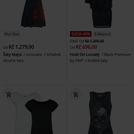
Plus Size
SLEVA 46%
Exkluzivní
DMC
Od
Kč 1.299,00
Kč 1.279,00
Kč 696,00
Od
Od
Šaty Maya
Innocent
Středně
Hold On Loosely
Black Premium
dlouhé šaty
by EMP
Krátké šaty