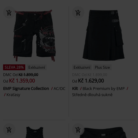
SLEVA 28%
Exkluzivní
Exkluzivní
Plus Size
DMC
Od
Kč 1.899,00
DMC
Od
Kč 1.899,00
Kč 1.359,00
Kč 1.629,00
Od
Od
EMP Signature Collection
AC/DC
Kilt
Black Premium by EMP
Kraťasy
Středně dlouhá sukně