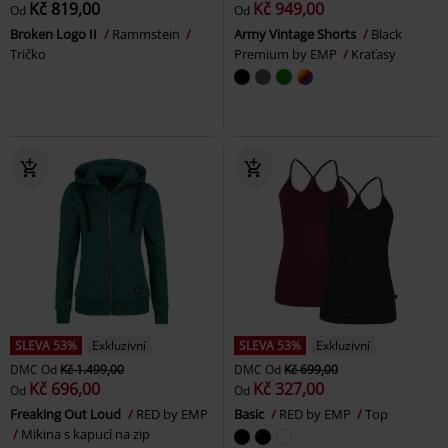
Kč 819,00
Kč 949,00
Od
Od
Broken Logo II
Rammstein
Army Vintage Shorts
Black
Tričko
Premium by EMP
Kraťasy
SLEVA 53%
Exkluzivní
SLEVA 53%
Exkluzivní
DMC
Od
Kč 1.499,00
DMC
Od
Kč 699,00
Kč 696,00
Kč 327,00
Od
Od
Freaking Out Loud
RED by EMP
Basic
RED by EMP
Top
Mikina s kapucí na zip