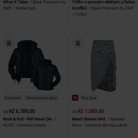
What It Takes
Black Premium by
Tričko s opraným efektem a řadou
EMP
Krátké šaty
knoflíků
Black Premium by EMP
Tričko
Exkluzivní
Odnímatelné části
%
Plus Size
Kč 6.789,00
Kč 1.089,00
Od
Od
Rock & Roll - Will Never Die
Beach Breeze Skirt
Banned
AC/DC
Kožená bunda
Retro
Středně dlouhá sukně