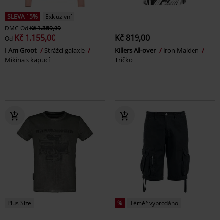
SLEVA 15%
Exkluzivní
DMC
Od
Kč 1.359,99
Kč 1.155,00
Kč 819,00
Od
I Am Groot
Strážci galaxie
Killers All-over
Iron Maiden
Mikina s kapucí
Tričko
Plus Size
%
Téměř vyprodáno