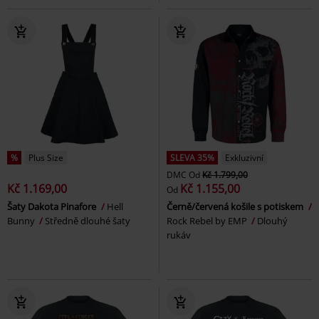
%
Plus Size
SLEVA 35%
Exkluzivní
DMC
Od
Kč 1.799,00
Kč 1.169,00
Kč 1.155,00
Od
Šaty Dakota Pinafore
Hell
Černě/červená košile s potiskem
Bunny
Středně dlouhé šaty
Rock Rebel by EMP
Dlouhý
rukáv