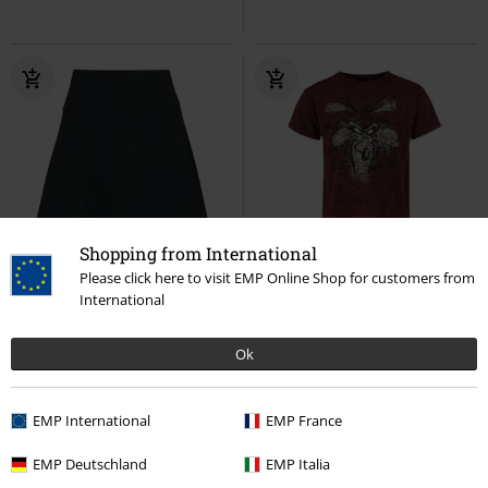
Shopping from International
%
Exkluzivní
Exkluzivní
Plus Size
Please click here to visit EMP Online Shop for customers from
DMC
Od
Kč 899,00
International
Kč 467,00
Kč 819,00
Od
Circe's Spell
RED by EMP
Coyote - Genius
Looney Tunes
Ok
Krátká sukně
Tričko
EMP International
EMP France
EMP Deutschland
EMP Italia