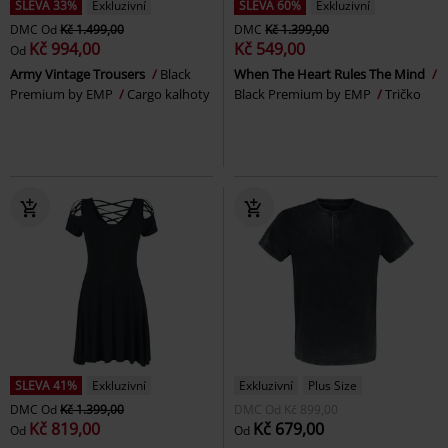
SLEVA 33%
Exkluzivní
SLEVA 60%
Exkluzivní
DMC
Od
Kč 1.499,00
DMC
Kč 1.399,00
Kč 994,00
Kč 549,00
Od
Army Vintage Trousers
Black
When The Heart Rules The Mind
Premium by EMP
Cargo kalhoty
Black Premium by EMP
Tričko
SLEVA 41%
Exkluzivní
Exkluzivní
Plus Size
DMC
Od
Kč 1.399,00
DMC
Od
Kč 899,00
Kč 819,00
Kč 679,00
Od
Od