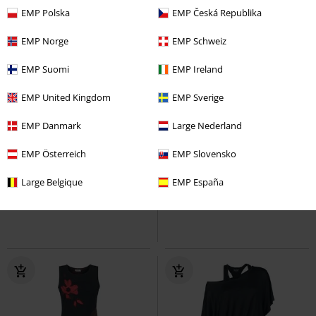
EMP Polska
EMP Česká Republika
EMP Norge
EMP Schweiz
EMP Suomi
EMP Ireland
EMP United Kingdom
EMP Sverige
EMP Danmark
Large Nederland
%
Plus Size
%
Plus Size
EMP Österreich
EMP Slovensko
Kč 679,00
Kč 819,00
Od
Od
Diesel Punk
Spiral
Vesta
Kilt
Brandit
Středně dlouhá
Large Belgique
EMP España
sukně