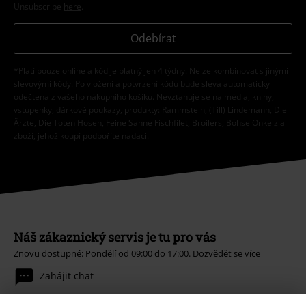
Unsubscribe
here
.
Odebírat
*Platí pouze online a kód je platný jen 4 týdny. Nelze kombinovat s jinými
slevovými kódy. Po vložení a potvrzení kódu bude sleva automaticky
odečtena z vašeho nákupního košíku. Nevztahuje se na média, knihy,
vstupenky, dárkové poukazy, produkty: Rammstein, (Till) Lindemann, Die
Ärzte, Die Toten Hosen, Feine Sahne Fischfilet, Broilers, Böhse Onkelz a
zboží, jehož koupí podpoříte nadaci.
Náš zákaznický servis je tu pro vás
Znovu dostupné: Pondělí od 09:00 do 17:00.
Dozvědět se více
Zahájit chat