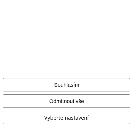
Objednejte si dárkový poukaz
O EMP
Udržitelnost
Souhlasím
Odmítnout vše
Staňte se součástí komunity!
Vyberte nastavení