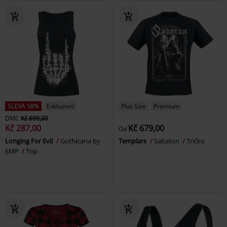
SLEVA 58%
Exkluzivní
Plus Size
Premium
DMC
Kč 699,00
Kč 287,00
Kč 679,00
Od
Longing For Evil
Gothicana by
Templars
Sabaton
Tričko
EMP
Top