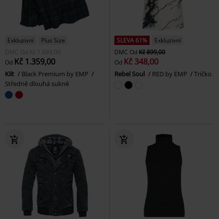
Exkluzivní
Plus Size
SLEVA 61%
Exkluzivní
DMC
Od
Kč 1.699,00
DMC
Od
Kč 899,00
Kč 1.359,00
Kč 348,00
Od
Od
Kilt
Black Premium by EMP
Rebel Soul
RED by EMP
Tričko
Středně dlouhá sukně