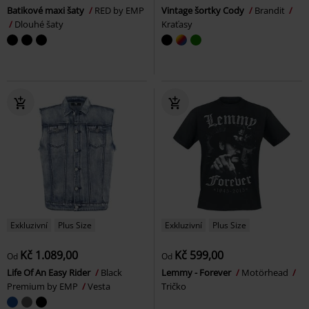
Batikové maxi šaty
RED by EMP
Vintage šortky Cody
Brandit
Dlouhé šaty
Kraťasy
Exkluzivní
Plus Size
Exkluzivní
Plus Size
Kč 1.089,00
Kč 599,00
Od
Od
Life Of An Easy Rider
Black
Lemmy - Forever
Motörhead
Premium by EMP
Vesta
Tričko