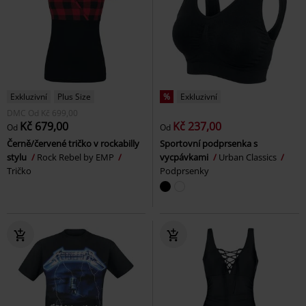
Exkluzivní
Plus Size
%
Exkluzivní
DMC
Od
Kč 699,00
Kč 679,00
Kč 237,00
Od
Od
Černě/červené tričko v rockabilly
Sportovní podprsenka s
stylu
Rock Rebel by EMP
vycpávkami
Urban Classics
Tričko
Podprsenky