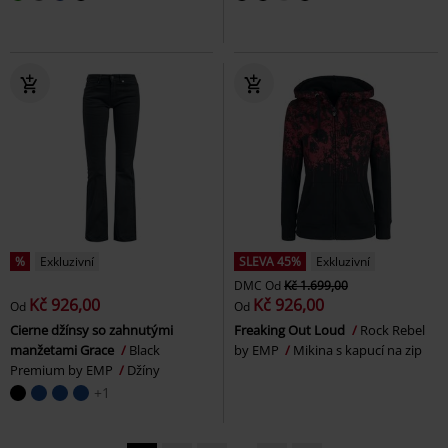
%
Exkluzivní
SLEVA 45%
Exkluzivní
DMC
Od
Kč 1.699,00
Kč 926,00
Kč 926,00
Od
Od
Cierne džínsy so zahnutými
Freaking Out Loud
Rock Rebel
manžetami Grace
Black
by EMP
Mikina s kapucí na zip
Premium by EMP
Džíny
+1