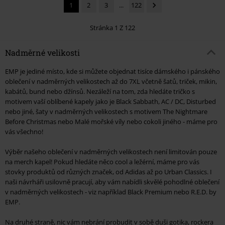
1
2
3
...
122
Stránka 1 Z 122
Nadměrné velikosti
EMP je jediné místo, kde si můžete objednat tisíce dámského i pánského
oblečení v nadměrných velikostech až do 7XL včetně šatů, triček, mikin,
kabátů, bund nebo džínsů. Nezáleží na tom, zda hledáte tričko s
motivem vaší oblíbené kapely jako je Black Sabbath, AC / DC, Disturbed
nebo jiné, šaty v nadměrných velikostech s motivem The Nightmare
Before Christmas nebo Malé mořské víly nebo cokoli jiného - máme pro
vás všechno!
Výběr našeho oblečení v nadměrných velikostech není limitován pouze
na merch kapel! Pokud hledáte něco cool a ležérní, máme pro vás
stovky produktů od různých značek, od Adidas až po Urban Classics. I
naši návrháři usilovně pracují, aby vám nabídli skvělé pohodlné oblečení
v nadměrných velikostech - viz například Black Premium nebo R.E.D. by
EMP.
Na druhé straně, nic vám nebrání probudit v sobě duši gotika, rockera