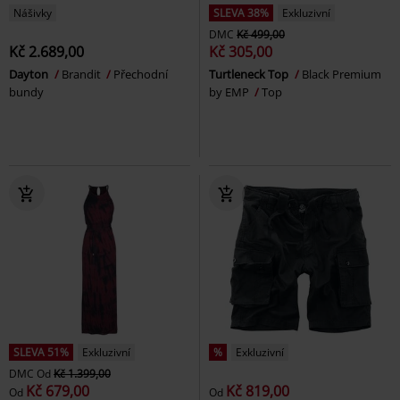
Nášivky
SLEVA 38%
Exkluzivní
DMC
Kč 499,00
Kč 2.689,00
Kč 305,00
Dayton
Brandit
Přechodní
Turtleneck Top
Black Premium
bundy
by EMP
Top
SLEVA 51%
Exkluzivní
%
Exkluzivní
DMC
Od
Kč 1.399,00
Kč 679,00
Kč 819,00
Od
Od