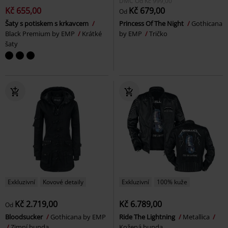
DMC
Od
Kč 999,00
Kč 655,00
Kč 679,00
Od
Šaty s potiskem s krkavcem
Princess Of The Night
Gothicana
Black Premium by EMP
Krátké
by EMP
Tričko
šaty
Exkluzivní
Kovové detaily
Exkluzivní
100% kuže
Kč 2.719,00
Kč 6.789,00
Od
Bloodsucker
Gothicana by EMP
Ride The Lightning
Metallica
Zimní bunda
Kožená bunda