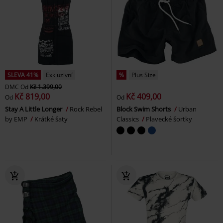
SLEVA 41%
Exkluzivní
%
Plus Size
DMC
Od
Kč 1.399,00
Kč 819,00
Kč 409,00
Od
Od
Stay A Little Longer
Rock Rebel
Block Swim Shorts
Urban
by EMP
Krátké šaty
Classics
Plavecké šortky