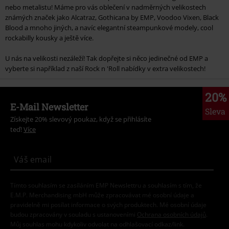
nebo metalistu! Máme pro vás oblečení v nadměrných velikostech
známých značek jako Alcatraz, Gothicana by EMP, Voodoo Vixen, Black
Blood a mnoho jiných, a navíc elegantní steampunkové modely, cool
rockabilly kousky a ještě více.
U nás na velikosti nezáleží! Tak dopřejte si něco jedinečné od EMP a
vyberte si například z naší Rock n 'Roll nabídky v extra velikostech!
20%
E-Mail Newsletter
Sleva
Získejte 20% slevový poukaz, když se přihlásíte
teď!
Více
Tímto souhlasím se zasíláním EMP Newslettru a souhlasím s tím, že
E.M.P. Merchandising mbH může zpracovávat mé osobní údaje a
pravidelně mi posílat informace o svých produktech. Mé osobní údaje
budou zpracovány v souladu s ustanoveními
Ochrana osobních údajů
.
Můj souhlas mohu kdykoliv odvolat na odhlašovací odkaz/link.