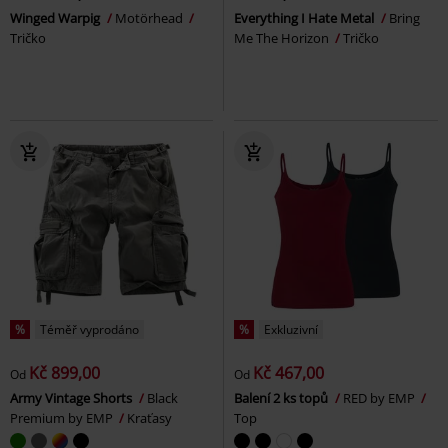
Winged Warpig
Motörhead
Everything I Hate Metal
Bring
Tričko
Me The Horizon
Tričko
%
Téměř vyprodáno
%
Exkluzivní
Kč 899,00
Kč 467,00
Od
Od
Army Vintage Shorts
Black
Balení 2 ks topů
RED by EMP
Premium by EMP
Kraťasy
Top