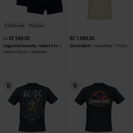
3-dílná sada
Plus Size
Kč 549,00
Kč 1.089,00
Od
Organické boxerky - balení 3 ks
Grand Bend
GoodYear
Tričko
Urban Classics
Boxerky