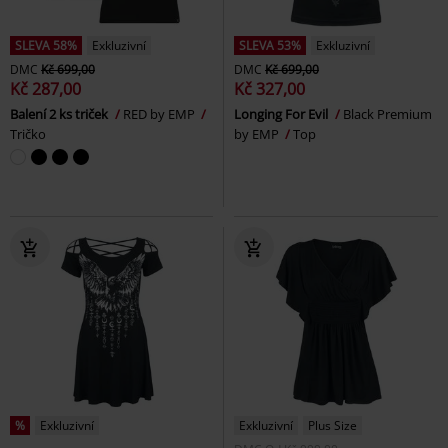
SLEVA 58%
Exkluzivní
SLEVA 53%
Exkluzivní
DMC
Kč 699,00
DMC
Kč 699,00
Kč 287,00
Kč 327,00
Balení 2 ks triček
RED by EMP
Longing For Evil
Black Premium
Tričko
by EMP
Top
%
Exkluzivní
Exkluzivní
Plus Size