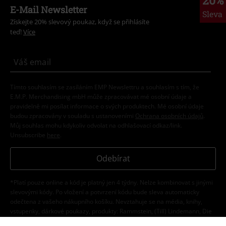
20%
E-Mail Newsletter
Sleva
Získejte 20% slevový poukaz, když se přihlásíte
teď!
Více
Tímto souhlasím se zasíláním EMP Newslettru a souhlasím s tím, že
E.M.P. Merchandising mbH může zpracovávat mé osobní údaje a
pravidelně mi posílat informace o svých produktech. Mé osobní údaje
budou zpracovány v souladu s ustanoveními
Ochrana osobních údajů
.
Můj souhlas mohu kdykoliv odvolat na odhlašovací odkaz/link.
Unsubscribe
here
.
Odebírat
*Platí pouze online a kód je platný jen 4 týdny. Nelze kombinovat s jinými
slevovými kódy. Po vložení a potvrzení kódu bude sleva automaticky
odečtena z vašeho nákupního košíku. Nevztahuje se na média, knihy,
vstupenky, dárkové poukazy, produkty: Rammstein, (Till) Lindemann, Die
Ärzte, Die Toten Hosen, Feine Sahne Fischfilet, Broilers, Böhse Onkelz a