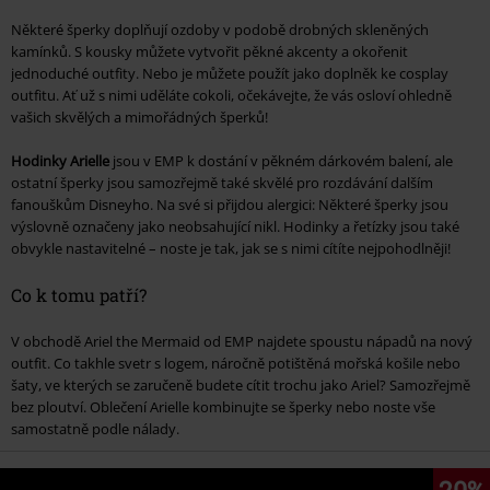
Některé šperky doplňují ozdoby v podobě drobných skleněných
kamínků. S kousky můžete vytvořit pěkné akcenty a okořenit
jednoduché outfity. Nebo je můžete použít jako doplněk ke cosplay
outfitu. Ať už s nimi uděláte cokoli, očekávejte, že vás osloví ohledně
vašich skvělých a mimořádných šperků!
Hodinky Arielle
jsou v EMP k dostání v pěkném dárkovém balení, ale
ostatní šperky jsou samozřejmě také skvělé pro rozdávání dalším
fanouškům Disneyho. Na své si přijdou alergici: Některé šperky jsou
výslovně označeny jako neobsahující nikl. Hodinky a řetízky jsou také
obvykle nastavitelné – noste je tak, jak se s nimi cítíte nejpohodlněji!
Co k tomu patří?
V obchodě Ariel the Mermaid od EMP najdete spoustu nápadů na nový
outfit. Co takhle svetr s logem, náročně potištěná mořská košile nebo
šaty, ve kterých se zaručeně budete cítit trochu jako Ariel? Samozřejmě
bez ploutví. Oblečení Arielle kombinujte se šperky nebo noste vše
samostatně podle nálady.