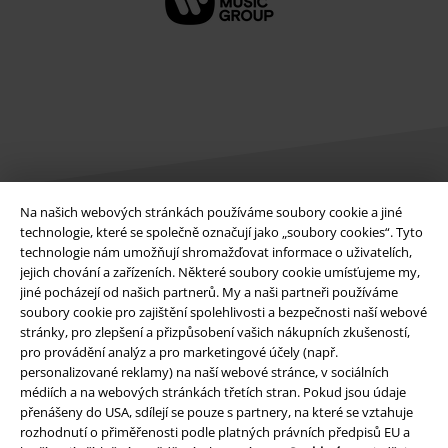
Na našich webových stránkách používáme soubory cookie a jiné
technologie, které se společně označují jako „soubory cookies“. Tyto
Právní informace
technologie nám umožňují shromažďovat informace o uživatelích,
jejich chování a zařízeních. Některé soubory cookie umísťujeme my,
Podmínky
jiné pocházejí od našich partnerů. My a naši partneři používáme
soubory cookie pro zajištění spolehlivosti a bezpečnosti naší webové
Prohlášení
stránky, pro zlepšení a přizpůsobení vašich nákupních zkušeností,
pro provádění analýz a pro marketingové účely (např.
Ochrana osobních údajů
personalizované reklamy) na naší webové stránce, v sociálních
médiích a na webových stránkách třetích stran. Pokud jsou údaje
přenášeny do USA, sdílejí se pouze s partnery, na které se vztahuje
Likvidace odpadu a ochrana životního prostředí
rozhodnutí o přiměřenosti podle platných právních předpisů EU a