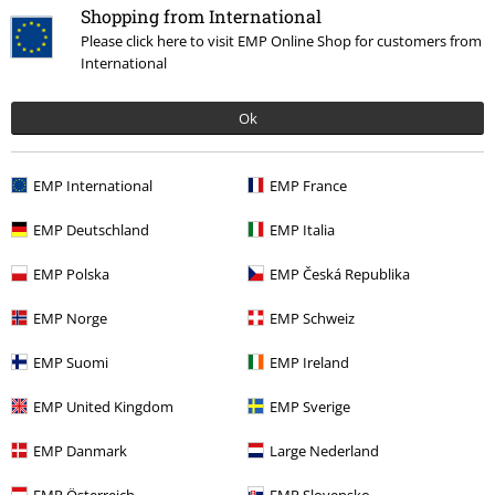
zboží, jehož koupí podpoříte nadaci.
Shopping from International
Please click here to visit EMP Online Shop for customers from
International
Ok
Náš zákaznický servis je tu pro vás
EMP International
EMP France
Nedovolali jste se? Prosím, kontaktujte nás znovu: zítra od 09:00 do
17:00.
Dozvědět se více
EMP Deutschland
EMP Italia
Zahájit chat
EMP Polska
EMP Česká Republika
EMP Norge
EMP Schweiz
Zákaznícky servis
EMP Suomi
EMP Ireland
EMP United Kingdom
EMP Sverige
Pomoc / FAQ
EMP Danmark
Large Nederland
Podmínky vracení zboží
EMP Österreich
EMP Slovensko