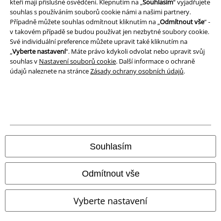
kteří mají příslušné osvědčení. Klepnutím na „
Souhlasím
“ vyjadřujete
Prohlášení o shodě
souhlas s používáním souborů cookie námi a našimi partnery.
Případně můžete souhlas odmítnout kliknutím na „
Odmítnout vše
“ -
Informace o přístupnosti
v takovém případě se budou používat jen nezbytné soubory cookie.
Své individuální preference můžete upravit také kliknutím na
Nastavení souborů cookie
„
Vyberte nastavení
“. Máte právo kdykoli odvolat nebo upravit svůj
souhlas v
Nastavení souborů cookie
. Další informace o ochraně
údajů naleznete na stránce
Zásady ochrany osobních údajů
.
Odstoupení od smlouvy
Všechny ceny jsou včetně DPH, bez
poštovného a balného
© 1986-2026 EMP Merchandising
Souhlasím
Naše online obchody
Odmítnout vše
EMP International
Vyberte nastavení
EMP France
EMP Deutschland