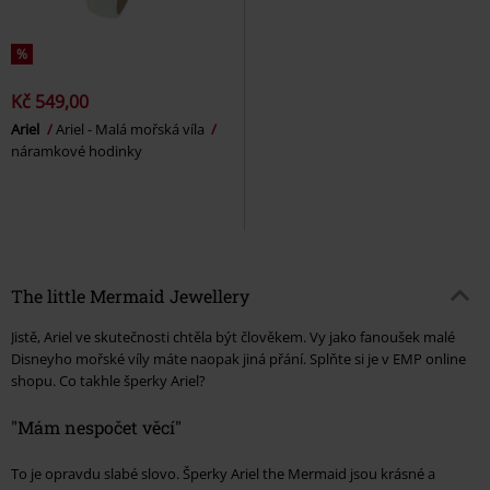
%
Kč 549,00
Ariel
Ariel - Malá mořská víla
náramkové hodinky
The little Mermaid Jewellery
Jistě, Ariel ve skutečnosti chtěla být člověkem. Vy jako fanoušek malé
Disneyho mořské víly máte naopak jiná přání. Splňte si je v EMP online
shopu. Co takhle šperky Ariel?
"Mám nespočet věcí"
To je opravdu slabé slovo. Šperky Ariel the Mermaid jsou krásné a