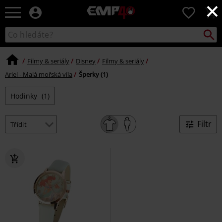
×
EMP
0
-
Hudba,
Vyhled
Katalog
TV
vyhledávání
filmy
&
Filmy & seriály
Disney
Filmy & seriály
seriály,
Ariel - Malá mořská víla
Šperky (1)
Merch
pro
Hodinky
(1)
hráče,
Alternativní
móda
Filtr