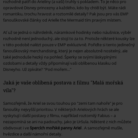
rozhodně patří do Arieliny (a vaší) truhly s pokladem. To je něco pro
opravdové Disney princezny a každého, kdo by chtěl být. Máte rádi
romantiku, trochu hravost a roztomilé detaily? Pak jsou pro vás EMP
fanouškovské články od Arielle the Mermaid tím pravým místem.
Ať už se jedná o náhrdelník, náramkové hodinky nebo náušnice, výběr
rozhodně není jednoduchý, ale stojí to za to. Protože některé kousky lze
v této podobě nalézt pouze v EMP exkluzivně. Pořiďte si tento jedinečný
fanouškovský merchandising, který je nejen absolutně nositelný, ale
také jednoduše hezký na pohled. Šperky se svými láskyplnými
ozdobami a detaily vždy připomínají vaši oblíbenou klasiku od
Disneyho. Už zpíváte? "Pod mořem..."
Jaká je vaše oblíbená postava z filmu "Malá mořská
víla"?
Samozřejmě, že Ariel se svou touhou po "zemi tam nahoře" je pro
fanoušky nejvyšší prioritou. V některých Arielových hrách se ale
vyskytují i další postavy z filmu, například roztomilý Fabius – a
nezapomíná se ani na padouchy, jako je Uršula. Některé z nich můžete
obdivovat i ve
špercích mořské panny Ariel
. A samozřejmě mušle,
hvězdice a další námořní detaily.