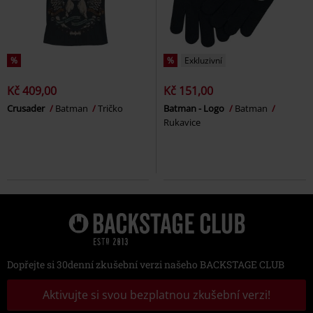
%
%
Exkluzivní
Kč 409,00
Kč 151,00
Crusader
Batman
Tričko
Batman - Logo
Batman
Rukavice
Dopřejte si 30denní zkušební verzi našeho BACKSTAGE CLUB
Aktivujte si svou bezplatnou zkušební verzi!