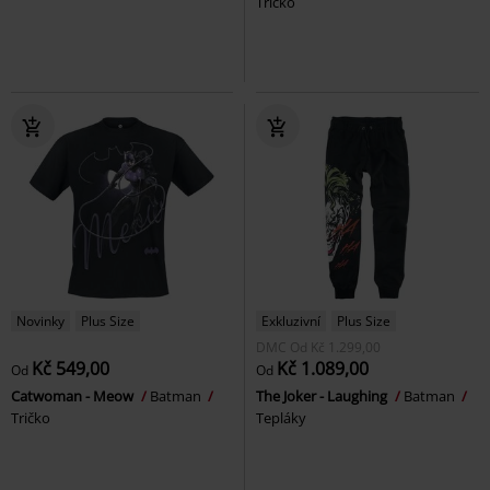
Tričko
Novinky
Plus Size
Exkluzivní
Plus Size
DMC
Od
Kč 1.299,00
Kč 549,00
Kč 1.089,00
Od
Od
Catwoman - Meow
Batman
The Joker - Laughing
Batman
Tričko
Tepláky