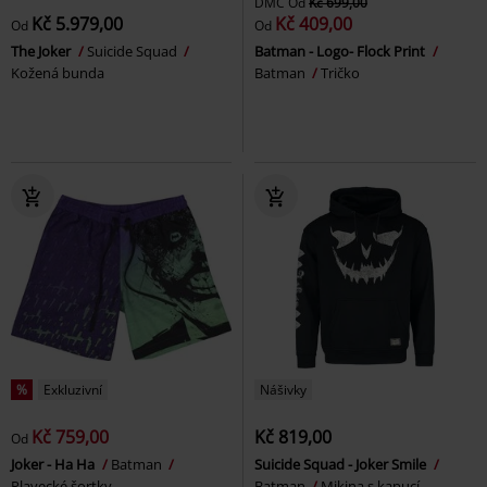
DMC
Od
Kč 699,00
Kč 5.979,00
Kč 409,00
Od
Od
The Joker
Suicide Squad
Batman - Logo- Flock Print
Kožená bunda
Batman
Tričko
%
Exkluzivní
Nášivky
Kč 759,00
Kč 819,00
Od
Joker - Ha Ha
Batman
Suicide Squad - Joker Smile
Plavecké šortky
Batman
Mikina s kapucí