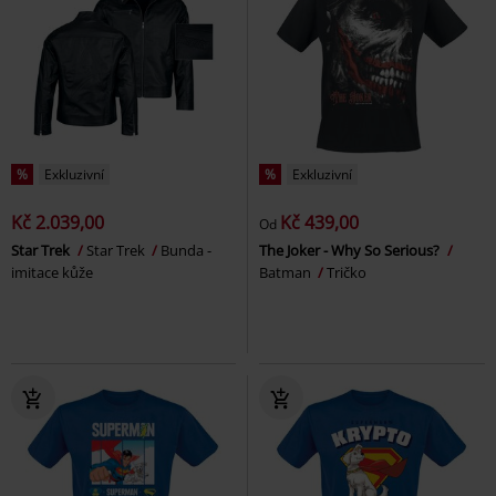
%
Exkluzivní
%
Exkluzivní
Kč 2.039,00
Kč 439,00
Od
Star Trek
Star Trek
Bunda -
The Joker - Why So Serious?
imitace kůže
Batman
Tričko