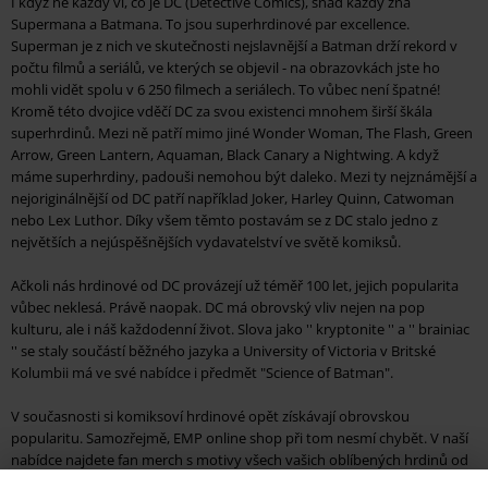
I když ne každý ví, co je DC (Detective Comics), snad každý zná
Supermana a Batmana. To jsou superhrdinové par excellence.
Superman je z nich ve skutečnosti nejslavnější a Batman drží rekord v
počtu filmů a seriálů, ve kterých se objevil - na obrazovkách jste ho
mohli vidět spolu v 6 250 filmech a seriálech. To vůbec není špatné!
Kromě této dvojice vděčí DC za svou existenci mnohem širší škála
superhrdinů. Mezi ně patří mimo jiné Wonder Woman, The Flash, Green
Arrow, Green Lantern, Aquaman, Black Canary a Nightwing. A když
máme superhrdiny, padouši nemohou být daleko. Mezi ty nejznámější a
nejoriginálnější od DC patří například Joker, Harley Quinn, Catwoman
nebo Lex Luthor. Díky všem těmto postavám se z DC stalo jedno z
největších a nejúspěšnějších vydavatelství ve světě komiksů.
Ačkoli nás hrdinové od DC provázejí už téměř 100 let, jejich popularita
vůbec neklesá. Právě naopak. DC má obrovský vliv nejen na pop
kulturu, ale i náš každodenní život. Slova jako '' kryptonite '' a '' brainiac
'' se staly součástí běžného jazyka a University of Victoria v Britské
Kolumbii má ve své nabídce i předmět "Science of Batman".
V současnosti si komiksoví hrdinové opět získávají obrovskou
popularitu. Samozřejmě, EMP online shop při tom nesmí chybět. V naší
nabídce najdete fan merch s motivy všech vašich oblíbených hrdinů od
DC. U nás si můžete objednat šaty, doplňky a ještě mnohem více.