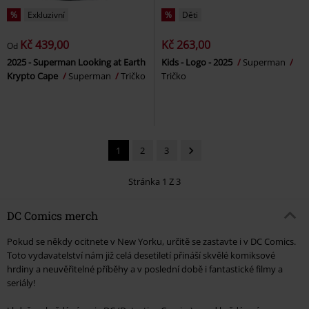
%
Exkluzivní
%
Děti
Kč 439,00
Kč 263,00
Od
2025 - Superman Looking at Earth
Kids - Logo - 2025
Superman
Krypto Cape
Superman
Tričko
Tričko
1
2
3
Stránka 1 Z 3
DC Comics merch
Pokud se někdy ocitnete v New Yorku, určitě se zastavte i v DC Comics.
Toto vydavatelství nám již celá desetiletí přináší skvělé komiksové
hrdiny a neuvěřitelné příběhy a v poslední době i fantastické filmy a
seriály!