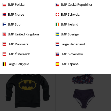
EMP Polska
EMP Česká Republika
EMP Norge
EMP Schweiz
Exkluzivní
Plus Size
%
Exkluzivní
EMP Suomi
EMP Ireland
Kč 679,00
Kč 287,00
Od
EMP United Kingdom
EMP Sverige
Super Villains
Justice League
Pantofle Daddy´s Lil Monster
Tričko
Suicide Squad
Ponožky
EMP Danmark
Large Nederland
EMP Österreich
EMP Slovensko
Large Belgique
EMP España