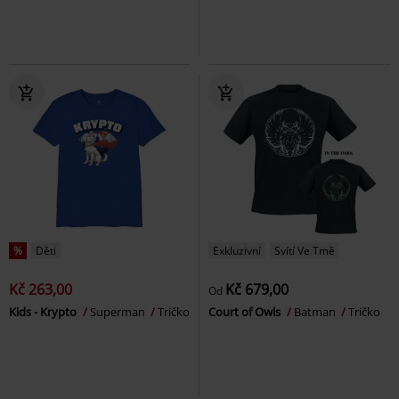
%
Děti
Exkluzivní
Svítí Ve Tmě
Kč 263,00
Kč 679,00
Od
Kids - Krypto
Superman
Tričko
Court of Owls
Batman
Tričko