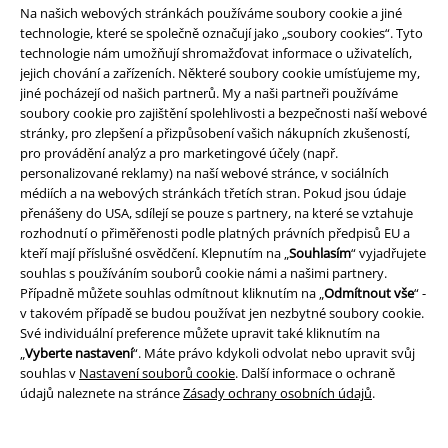
Na našich webových stránkách používáme soubory cookie a jiné
Samozřejmě, máme pro vás i hromady merch s motivy padouchů,
technologie, které se společně označují jako „soubory cookies“. Tyto
pokud jste spíše jejich fanoušky. Viděli jste už náš Supermanův overal s
technologie nám umožňují shromažďovat informace o uživatelích,
pláštěm? Bundu v college stylu s motivem Jokera? A náramek Wonder
jejich chování a zařízeních. Některé soubory cookie umísťujeme my,
Woman?
jiné pocházejí od našich partnerů. My a naši partneři používáme
soubory cookie pro zajištění spolehlivosti a bezpečnosti naší webové
Vyberte si podle svého vkusu a sami se staňte hrdinou. U nás najdete i
stránky, pro zlepšení a přizpůsobení vašich nákupních zkušeností,
merch z nejnovějších filmů z franšízy DC včetně Batman vs Superman.
pro provádění analýz a pro marketingové účely (např.
Máme pro vás i DVD, Blu-Raye a přirozeně i komiksy s příběhy od DC.
personalizované reklamy) na naší webové stránce, v sociálních
Toto je nejlepší nabídka fan merch, jakou můžete najít na celém světě!
médiích a na webových stránkách třetích stran. Pokud jsou údaje
přenášeny do USA, sdílejí se pouze s partnery, na které se vztahuje
20%
rozhodnutí o přiměřenosti podle platných právních předpisů EU a
E-Mail Newsletter
kteří mají příslušné osvědčení. Klepnutím na „
Souhlasím
“ vyjadřujete
Sleva
souhlas s používáním souborů cookie námi a našimi partnery.
Získejte 20% slevový poukaz, když se přihlásíte
Případně můžete souhlas odmítnout kliknutím na „
Odmítnout vše
“ -
teď!
Více
v takovém případě se budou používat jen nezbytné soubory cookie.
Své individuální preference můžete upravit také kliknutím na
„
Vyberte nastavení
“. Máte právo kdykoli odvolat nebo upravit svůj
souhlas v
Nastavení souborů cookie
. Další informace o ochraně
údajů naleznete na stránce
Zásady ochrany osobních údajů
.
Tímto souhlasím se zasíláním EMP Newslettru a souhlasím s tím, že
E.M.P. Merchandising mbH může zpracovávat mé osobní údaje a
pravidelně mi posílat informace o svých produktech. Mé osobní údaje