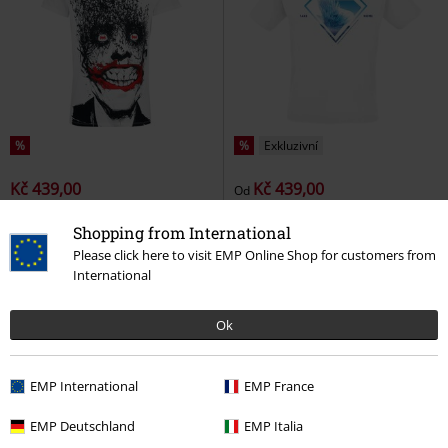
%
%
Exkluzivní
Kč 439,00
Kč 439,00
Od
The Joker - Jokerfly
Batman
2025 - Superman Logo - Take me
Shopping from International
Tričko
Home
Superman
Tričko
Please click here to visit EMP Online Shop for customers from
International
Ok
EMP International
EMP France
EMP Deutschland
EMP Italia