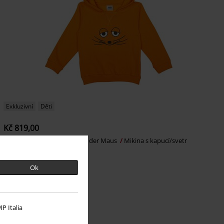
Exkluzivní
Děti
Kč 819,00
Die Maus
Die Sendung mit der Maus
Mikina s kapucí/svetr
Ok
P Italia