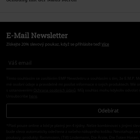
E-Mail Newsletter
Získejte 20% slevový poukaz, když se přihlásíte teď!
Více
Tímto souhlasím se zasíláním EMP Newslettru a souhlasím s tím, že E.M.P.
mé osobní údaje a pravidelně mi posílat informace o svých produktech. Mé 
s ustanoveními
Ochrana osobních údajů
. Můj souhlas mohu kdykoliv odvolat 
Unsubscribe
here
.
Odebírat
*Platí pouze online a kód je platný jen 4 týdny. Nelze kombinovat s jinými sle
bude sleva automaticky odečtena z vašeho nákupního košíku. Nevztahuje se 
poukazy, produkty: Rammstein, (Till) Lindemann, Die Ärzte, Die Toten Hosen, F