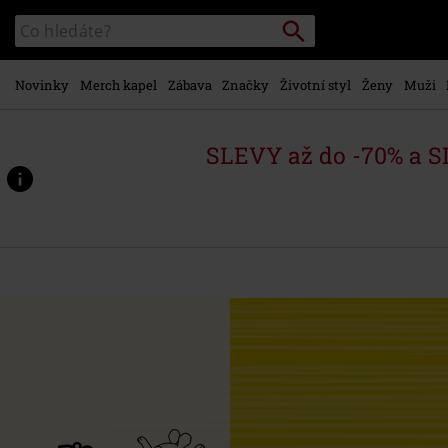
Přejít k
Vyhledávání
Katalog
hlavnímu
vyhledávání
obsahu
Novinky
Merch kapel
Zábava
Značky
Životní styl
Ženy
Muži
SLEVY až do -70% a 