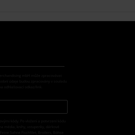
 Merchandising mbH může zpracovávat
osobní údaje budou zpracovány v souladu
na odhlašovací odkaz/link.
vovými kódy. Po vložení a potvrzení kódu
na média, knihy, vstupenky, dárkové
eine Sahne Fischfilet, Broilers, Böhse