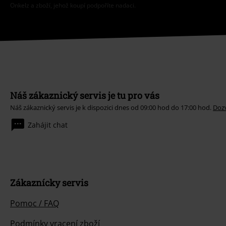
Onkelz a zboží, jehož koupí podpoříte nadaci.
Náš zákaznický servis je tu pro vás
Náš zákaznický servis je k dispozici dnes od 09:00 hod do 17:00 hod.
Dozv
Zahájit chat
Zákaznícky servis
Pomoc / FAQ
Podmínky vracení zboží