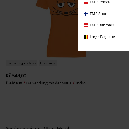
EMP Polska
EMP Suomi
EMP Danmark
Large Belgique
Téměř vyprodáno
Exkluzivní
Kč 549,00
Die Maus
Die Sendung mit der Maus
Tričko
Sendung mit der Maus Merch