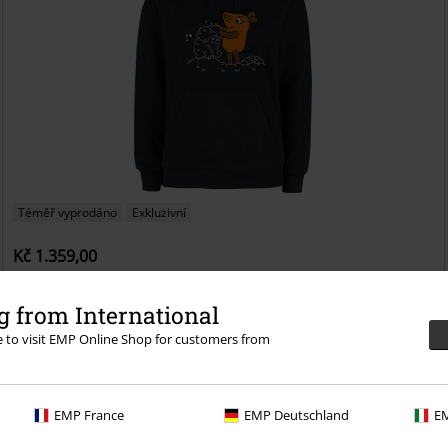
Téměř vyprodáno
Exkluzivní
Kč 1.359,00
Die Maus
Die Sendung mit der Maus
Mikina s kapucí
 from International
re to visit EMP Online Shop for customers from
EMP France
EMP Deutschland
EM