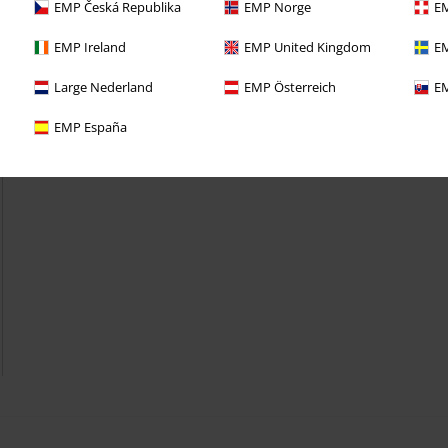
EMP Česká Republika
EMP Norge
EM
EMP Ireland
EMP United Kingdom
EM
Large Nederland
EMP Österreich
EM
EMP España