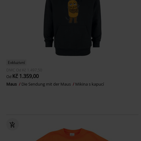
Exkluzivní
DMC
Od
Kč 1.497,50
Kč 1.359,00
Od
Maus
Die Sendung mit der Maus
Mikina s kapucí