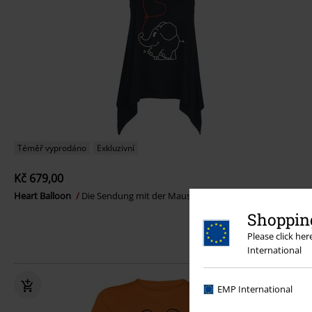
Téměř vyprodáno
Exkluzivní
Kč 679,00
Heart Balloon
Die Sendung mit der Maus
Top
Shopping
Please click he
International
EMP International