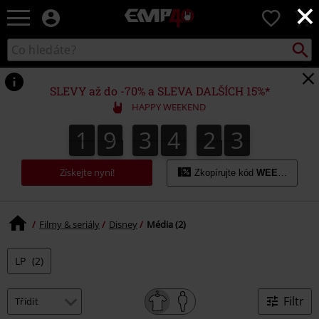
×
EMP
0
-
Hudba,
Vyhled
Katalog
TV
vyhledávání
filmy
&
SLEVY až do -70% a SLEVA DALŠÍCH 15%*
seriály,
HAPPY WEEKEND
Merch
pro
1
9
3
4
2
3
2
1
9
3
4
2
2
4
3
hráče,
Alternativní
móda
Získejte nyní!
Zkopírujte kód
WEEKEND
Filmy & seriály
Disney
Média (2)
LP
(2)
Filtr