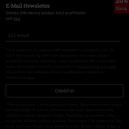
20%
E-Mail Newsletter
Sleva
Získejte 20% slevový poukaz, když se přihlásíte
teď!
Více
Tímto souhlasím se zasíláním EMP Newslettru a souhlasím s tím, že
E.M.P. Merchandising mbH může zpracovávat mé osobní údaje a
pravidelně mi posílat informace o svých produktech. Mé osobní údaje
budou zpracovány v souladu s ustanoveními
Ochrana osobních údajů
.
Můj souhlas mohu kdykoliv odvolat na odhlašovací odkaz/link.
Unsubscribe
here
.
Odebírat
*Platí pouze online a kód je platný jen 4 týdny. Nelze kombinovat s jinými
slevovými kódy. Po vložení a potvrzení kódu bude sleva automaticky
odečtena z vašeho nákupního košíku. Nevztahuje se na média, knihy,
vstupenky, dárkové poukazy, produkty: Rammstein, (Till) Lindemann, Die
Ärzte, Die Toten Hosen, Feine Sahne Fischfilet, Broilers, Böhse Onkelz a