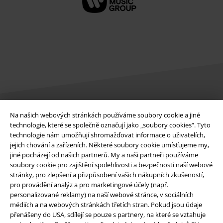
Na našich webových stránkách používáme soubory cookie a jiné
Právní informace
technologie, které se společně označují jako „soubory cookies“. Tyto
technologie nám umožňují shromažďovat informace o uživatelích,
Podmínky
jejich chování a zařízeních. Některé soubory cookie umísťujeme my,
jiné pocházejí od našich partnerů. My a naši partneři používáme
Prohlášení
soubory cookie pro zajištění spolehlivosti a bezpečnosti naší webové
stránky, pro zlepšení a přizpůsobení vašich nákupních zkušeností,
Ochrana osobních údajů
pro provádění analýz a pro marketingové účely (např.
personalizované reklamy) na naší webové stránce, v sociálních
médiích a na webových stránkách třetích stran. Pokud jsou údaje
Likvidace odpadu a ochrana životního prostředí
přenášeny do USA, sdílejí se pouze s partnery, na které se vztahuje