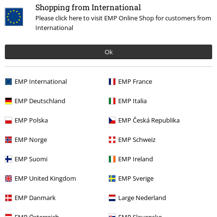
Vrácení zboží
Shopping from International
Please click here to visit EMP Online Shop for customers from
Všeobecné informace o velikostech
International
Zrušit členství v BSC
Ok
Způsoby platby
EMP International
EMP France
EMP Deutschland
EMP Italia
Nabídky pro vás
EMP Polska
EMP Česká Republika
Soutěž
EMP Norge
EMP Schweiz
Objednejte si dárkový poukaz
EMP Suomi
EMP Ireland
EMP United Kingdom
EMP Sverige
O EMP
EMP Danmark
Large Nederland
Udržitelnost