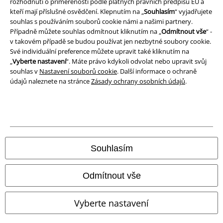
rozhodnutí o přiměřenosti podle platných právních předpisů EU a
Prohlášení o shodě
kteří mají příslušné osvědčení. Klepnutím na „
Souhlasím
“ vyjadřujete
souhlas s používáním souborů cookie námi a našimi partnery.
Informace o přístupnosti
Případně můžete souhlas odmítnout kliknutím na „
Odmítnout vše
“ -
v takovém případě se budou používat jen nezbytné soubory cookie.
Nastavení souborů cookie
Své individuální preference můžete upravit také kliknutím na
„
Vyberte nastavení
“. Máte právo kdykoli odvolat nebo upravit svůj
souhlas v
Nastavení souborů cookie
. Další informace o ochraně
Odstoupení od smlouvy
údajů naleznete na stránce
Zásady ochrany osobních údajů
.
Všechny ceny jsou včetně DPH, bez
poštovného a balného
© 1986-2026 EMP Merchandising
Souhlasím
Naše online obchody
Odmítnout vše
EMP International
Vyberte nastavení
EMP France
EMP Deutschland