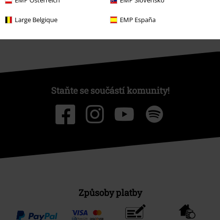
EMP Österreich
EMP Slovensko
Large Belgique
EMP España
Staňte se součástí komunity!
Způsoby platby