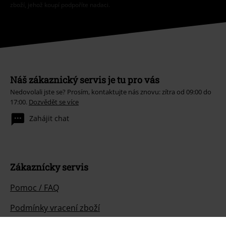
zboží, jehož koupí podpoříte nadaci.
Náš zákaznický servis je tu pro vás
Nedovolali jste se? Prosím, kontaktujte nás znovu: zítra od 09:00 do
17:00.
Dozvědět se více
Zahájit chat
Zákaznícky servis
Pomoc / FAQ
Podmínky vracení zboží