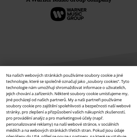
Na našich webových stránkách používáme soubory cookie a jiné
technologie, které se společně označují jako „soubory cookies“. Tyto
Právní informace
technologie nám umožňují shromažďovat informace o uživatelích,
jejich chování a zařízeních. Některé soubory cookie umísťujeme my,
Podmínky
jiné pocházejí od našich partnerů. My a naši partneři používáme
soubory cookie pro zajištění spolehlivosti a bezpečnosti naší webové
stránky, pro zlepšení a přizpůsobení vašich nákupních zkušeností,
Prohlášení
pro provádění analýz a pro marketingové účely (např.
personalizované reklamy) na naší webové stránce, v sociálních
Ochrana osobních údajů
médiích a na webových stránkách třetích stran. Pokud jsou údaje
přenášeny do USA, sdílejí se pouze s partnery, na které se vztahuje