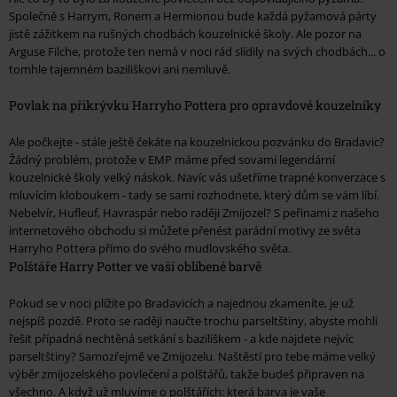
Společně s Harrym, Ronem a Hermionou bude každá pyžamová párty
jistě zážitkem na rušných chodbách kouzelnické školy. Ale pozor na
Arguse Filche, protože ten nemá v noci rád slídily na svých chodbách... o
tomhle tajemném baziliškovi ani nemluvě.
Povlak na přikrývku Harryho Pottera pro opravdové kouzelníky
Ale počkejte - stále ještě čekáte na kouzelnickou pozvánku do Bradavic?
Žádný problém, protože v EMP máme před sovami legendární
kouzelnické školy velký náskok. Navíc vás ušetříme trapné konverzace s
mluvícím kloboukem - tady se sami rozhodnete, který dům se vám líbí.
Nebelvír, Hufleuf, Havraspár nebo raději Zmijozel? S peřinami z našeho
internetového obchodu si můžete přenést parádní motivy ze světa
Harryho Pottera přímo do svého mudlovského světa.
Polštáře Harry Potter ve vaší oblíbené barvě
Pokud se v noci plížíte po Bradavicích a najednou zkameníte, je už
nejspíš pozdě. Proto se raději naučte trochu parseltštiny, abyste mohli
řešit případná nechtěná setkání s baziliškem - a kde najdete nejvíc
parseltštiny? Samozřejmě ve Zmijozelu. Naštěstí pro tebe máme velký
výběr zmijozelského povlečení a polštářů, takže budeš připraven na
všechno. A když už mluvíme o polštářích: která barva je vaše