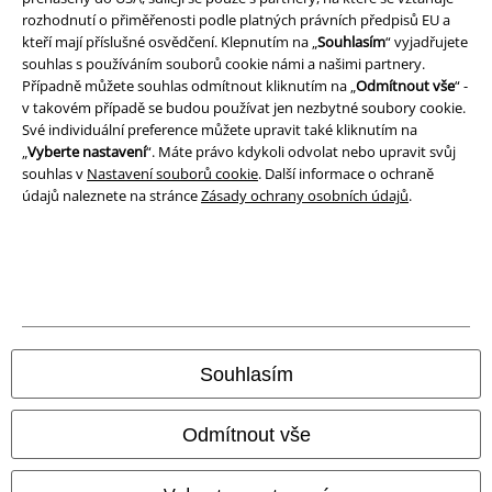
Likvidace odpadu a ochrana životního prostředí
rozhodnutí o přiměřenosti podle platných právních předpisů EU a
kteří mají příslušné osvědčení. Klepnutím na „
Souhlasím
“ vyjadřujete
Prohlášení o shodě
souhlas s používáním souborů cookie námi a našimi partnery.
Případně můžete souhlas odmítnout kliknutím na „
Odmítnout vše
“ -
v takovém případě se budou používat jen nezbytné soubory cookie.
Informace o přístupnosti
Své individuální preference můžete upravit také kliknutím na
„
Vyberte nastavení
“. Máte právo kdykoli odvolat nebo upravit svůj
Nastavení souborů cookie
souhlas v
Nastavení souborů cookie
. Další informace o ochraně
údajů naleznete na stránce
Zásady ochrany osobních údajů
.
Odstoupení od smlouvy
Všechny ceny jsou včetně DPH, bez
poštovného a balného
© 1986-2026 EMP Merchandising
Souhlasím
Naše online obchody
Odmítnout vše
EMP International