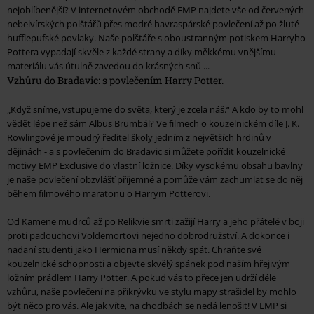
nejoblíbenější? V internetovém obchodě EMP najdete vše od červených
nebelvírských polštářů přes modré havraspárské povlečení až po žluté
hufflepufské povlaky. Naše polštáře s oboustranným potiskem Harryho
Pottera vypadají skvěle z každé strany a díky měkkému vnějšímu
materiálu vás útulně zavedou do krásných snů ...
Vzhůru do Bradavic: s povlečením Harry Potter.
„Když sníme, vstupujeme do světa, který je zcela náš.“ A kdo by to mohl
vědět lépe než sám Albus Brumbál? Ve filmech o kouzelnickém díle J. K.
Rowlingové je moudrý ředitel školy jedním z největších hrdinů v
dějinách - a s povlečením do Bradavic si můžete pořídit kouzelnické
motivy EMP Exclusive do vlastní ložnice. Díky vysokému obsahu bavlny
je naše povlečení obzvlášť příjemné a pomůže vám zachumlat se do něj
během filmového maratonu o Harrym Potterovi.
Od Kamene mudrců až po Relikvie smrti zažijí Harry a jeho přátelé v boji
proti padouchovi Voldemortovi nejedno dobrodružství. A dokonce i
nadaní studenti jako Hermiona musí někdy spát. Chraňte své
kouzelnické schopnosti a objevte skvělý spánek pod naším hřejivým
ložním prádlem Harry Potter. A pokud vás to přece jen udrží déle
vzhůru, naše povlečení na přikrývku ve stylu mapy strašidel by mohlo
být něco pro vás. Ale jak víte, na chodbách se nedá lenošit! V EMP si