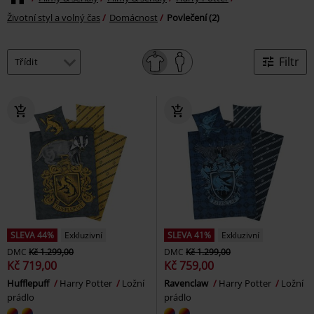
Životní styl a volný čas
Domácnost
Povlečení (2)
Filtr
SLEVA 44%
Exkluzivní
SLEVA 41%
Exkluzivní
DMC
Kč 1.299,00
DMC
Kč 1.299,00
Kč 719,00
Kč 759,00
Hufflepuff
Harry Potter
Ložní
Ravenclaw
Harry Potter
Ložní
prádlo
prádlo