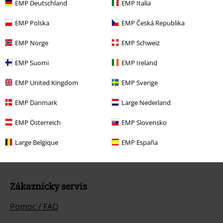
EMP Deutschland
EMP Italia
odečtena z vašeho nákupního košíku. Nevztahuje se na média, knihy,
vstupenky, dárkové poukazy, produkty: Rammstein, (Till) Lindemann, Die
EMP Polska
EMP Česká Republika
Ärzte, Die Toten Hosen, Feine Sahne Fischfilet, Broilers, Böhse Onkelz a
zboží, jehož koupí podpoříte nadaci.
EMP Norge
EMP Schweiz
EMP Suomi
EMP Ireland
EMP United Kingdom
EMP Sverige
EMP Danmark
Large Nederland
Náš zákaznický servis je tu pro vás
Dnes jsme k dispozici: do 17:00 hod.
Dozvědět se více
EMP Österreich
EMP Slovensko
Zahájit chat
Large Belgique
EMP España
Zákaznícky servis
Pomoc / FAQ