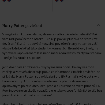
Harry Potter povlečení
V magii vás nikdo neoklame, ale matematika vás nikdy nebavila? Pak
vám rádi pomůžeme s otázkou, kolik je povlak plus dva polštáře krát
devět a tři čtvrtě - odpověď: kouzelné povlečení Harry Potter do vaší
vlastní ložnice! Ať už jako student v komnatách Brumbálovy školy, na
výpravě v Zapovězeném lese nebo mezi svými vlastními čtyřmi stěnami
- teď je čas zútulnit si postel!
Je to dokonalá kombinace - díky vysokému podílu bavlny vás totiž
zahřeje a zároveň absorbuje pot. A co víc, mnohé z našich povlečení na
přikrývky Harry Potter jsou exkluzivní pro EMP a mají skvělé potisky a
barevné vzory. Ať už s velkým motivem na přední straně, nebo
aplikovaným po celé látce, ložní prádlo z kouzelného světa příběhů J. K.
Rowlingové nejen skvěle vypadá, ale je také vysoce funkční! A to vše bez
jakýchkoli kouzel... nebo možná ne?
Ale co by to bylo za kouzelné povlečení bez odpovídajícího pyžama?