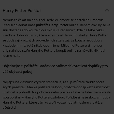
Harry Potter Polštář
Nemusíte čekat na dopis od Hedviky, abyste se dostali do Bradavic.
Stačí si objednat naše
polštáře Harry Potter
online. Během chvilky se ve
snu dostaneš do kouzelnické školy v Bradavicích, kde na tebe čekají
všechna dobrodružství, která kdysi zažil Harry. Polštářky Harry Potter
se dodávají v různých provedeních a zajišťují, že kouzla nebudou v
každodenním životě nikdy opomíjena. Milovníci Pottera si mohou
originální polštáře Harryho Pottera koupit online na několik kliknutí.
Jdeme na to!
Objednejte si polštáře Bradavice online: dekorativní doplňky pro
váš obývací pokoj
Nejlepší na vlastních čtyřech stěnách je, že si je můžete zařídit podle
svých představ. Měkké polštáře se hodí, protože dodají každé místnosti
útulnost a pohodlí. Na pohovce nebo posteli a také na televizním křesle
jsou polštářky Harryho Pottera ozdobou. Pořiďte si naše zboží s motivy
Harryho Pottera, které vám vytvoří kouzelnou atmosféru v bytě, a
ušetřete!