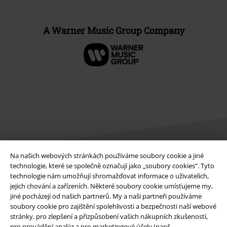
A Warner Music Group Company
Na našich webových stránkách používáme soubory cookie a jiné
technologie, které se společně označují jako „soubory cookies“. Tyto
technologie nám umožňují shromažďovat informace o uživatelích,
Právní informace
jejich chování a zařízeních. Některé soubory cookie umísťujeme my,
Podmínky
jiné pocházejí od našich partnerů. My a naši partneři používáme
soubory cookie pro zajištění spolehlivosti a bezpečnosti naší webové
stránky, pro zlepšení a přizpůsobení vašich nákupních zkušeností,
Prohlášení
pro provádění analýz a pro marketingové účely (např.