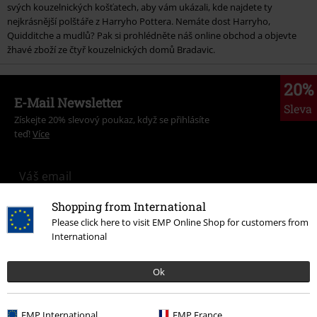
svých kouzelnických košťatech, aby vám ukázali, kde najdete ty
nejkrásnější polštáře z Harryho Pottera. Nemáte dost Harryho,
Quidditche a mudlů? Pak si prohlédněte náš online obchod a objevte
žhavé zboží ze čtyř kouzelnických domů Bradavic.
20%
E-Mail Newsletter
Sleva
Získejte 20% slevový poukaz, když se přihlásíte
teď!
Více
Shopping from International
Tímto souhlasím se zasíláním EMP Newslettru a souhlasím s tím, že
Please click here to visit EMP Online Shop for customers from
E.M.P. Merchandising mbH může zpracovávat mé osobní údaje a
International
pravidelně mi posílat informace o svých produktech. Mé osobní údaje
budou zpracovány v souladu s ustanoveními
Ochrana osobních údajů
.
Můj souhlas mohu kdykoliv odvolat na odhlašovací odkaz/link.
Ok
Unsubscribe
here
.
Odebírat
EMP International
EMP France