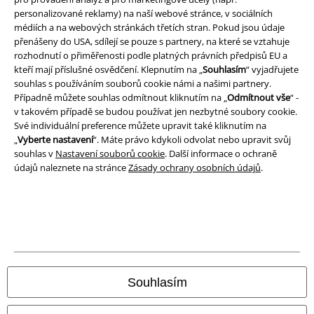
personalizované reklamy) na naší webové stránce, v sociálních
Ochrana osobních údajů
médiích a na webových stránkách třetích stran. Pokud jsou údaje
přenášeny do USA, sdílejí se pouze s partnery, na které se vztahuje
Likvidace odpadu a ochrana životního prostředí
rozhodnutí o přiměřenosti podle platných právních předpisů EU a
kteří mají příslušné osvědčení. Klepnutím na „
Souhlasím
“ vyjadřujete
Prohlášení o shodě
souhlas s používáním souborů cookie námi a našimi partnery.
Případně můžete souhlas odmítnout kliknutím na „
Odmítnout vše
“ -
v takovém případě se budou používat jen nezbytné soubory cookie.
Informace o přístupnosti
Své individuální preference můžete upravit také kliknutím na
„
Vyberte nastavení
“. Máte právo kdykoli odvolat nebo upravit svůj
Nastavení souborů cookie
souhlas v
Nastavení souborů cookie
. Další informace o ochraně
údajů naleznete na stránce
Zásady ochrany osobních údajů
.
Odstoupení od smlouvy
Všechny ceny jsou včetně DPH, bez
poštovného a balného
© 1986-2026 EMP Merchandising
Souhlasím
Naše online obchody