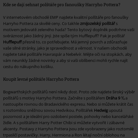
Kde se dají sehnat polštáře pro fanoušky Harryho Pottera?
V internetovém obchodě EMP najdete kvalitní polštáře pro fanoušky
Harryho Pottera za skvělé ceny. Co takhle
zmijozelský polštář
s
motivem jedovatě zeleného hada? Tento bytový doplněk podtrhne vaši
svéráznost jako žádný jiný. Jste spíše tým Hufflepuff? Pak je polštář
Hufflepuff
přesně to, co potřebujete. Má jemný povrch a zdůrazňuje
vaše silné stránky, jako je spravedlnost a věrnost. V našem obchodě
najdete také polštáře Havraspár a Nebelvír. Mějte oči na stopkách, aby
vám neunikly žádné novinky a aby si vaši oblíbenci mohli rychle najít
cestu do nákupního košíku.
Koupit levné polštáře Harryho Pottera
Bogwarthských polštářů není nikdy dost. Proto zde najdete široký výběr
polštářů s motivy Harryho Pottera. Začněte s polštářem
Dráha 9 ¾
a
nastoupíte rovnou do Bradavického expresu. Nebo si můžete krátit čas
s roztomilou sněžnou sovou Hedvikou. Polštářek
Hedwig
upoutá
pozornost a je ideální pro ozdobení postele, pohovky nebo kancelářské
židle. A s polštářem Harry Potter Chibi si můžete vytvořit i zábavné
akcenty. Postavy z Harryho Pottera jsou zde vyobrazeny jako roztomilé
trpasličí postavičky. Harry, Hermiona a Ron létají noční oblohou na