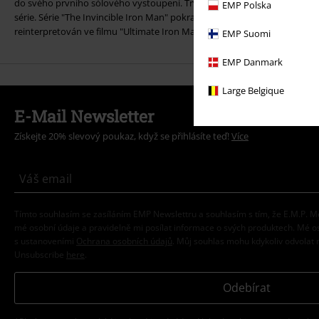
do svého prvního sólového vystoupení. Trvalo pět let, než se v roce 19
EMP Polska
série. Série "The Invincible Iron Man" pokračovala až do roku 1996. Od 
reinterpretován ve filmu "Ultimate Iron Man".
EMP Suomi
EMP Danmark
Large Belgique
E-Mail Newsletter
Získejte 20% slevový poukaz, když se přihlásíte teď!
Více
Tímto souhlasím se zasíláním EMP Newslettru a souhlasím s tím, že E.M.P.
mé osobní údaje a pravidelně mi posílat informace o svých produktech. Mé 
s ustanoveními
Ochrana osobních údajů
. Můj souhlas mohu kdykoliv odvolat 
Unsubscribe
here
.
Odebírat