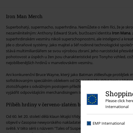
Iron Man Merch
Superbohatý, supermacho, superhrdina. Nemůžete o něm říci, že je skro
nezaměnitelným: Anthony Edward Stark, buržoazní identita
Iron Mana
,
superhrdinském vesmíru nikoli superschopnostmi, ale inteligencí a kr
jde o zbraňové systémy. Jako majitel a šéf rodinné technologické společn
stává multimiliardářem se svou výrobou zbraní. Jeho narcistické přesv
pohotovost a úspěch u žen jsou charakteristické pro Tonyho vzhled, což 
nejoblíbenějších hrdinů v marvelovském vesmíru.
Ani konkurenční Bruce Wayne, který jako Batman ztělesňuje protějšek mi
sofistikovaným speciálním oblekem od DC, nedokáže držet krok s klide
ztotožňujete s odvážným postojem příležitostného hrdiny Marvelu, může
Shopping
vyjádřit odpovídajícím merchandisingem Iron Man z online obchodu EM
Please click he
Příběh hrdiny v červeno-zlatém brnění
International
Od 60. let 20. století dělá klaun létající třídy Avengers svět Marvelu n
objevil v časopise newyorského nakladatelství, které je jedním z největ
EMP International
světě. V této sérii s názvem "Tales of Suspense" se Tony Stark objevil se 