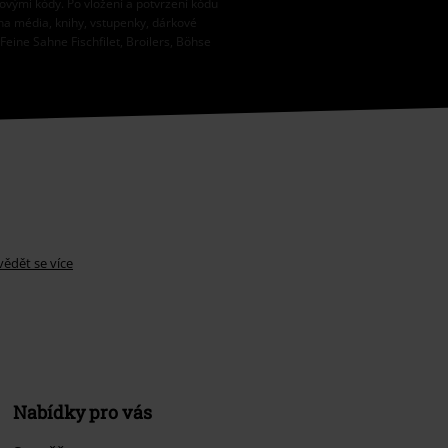
vovými kódy. Po vložení a potvrzení kódu
na média, knihy, vstupenky, dárkové
eine Sahne Fischfilet, Broilers, Böhse
ědět se více
Nabídky pro vás