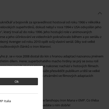
kničkář a bojovník za spravedlnost hostoval od roku 1966 v několika
elovských superhrdinů, dokud nebyl v roce 1994 v USA odvysílán jeho
n", který trval až do roku 1996. Jeho hostující role v animovaných
erse a jeho účinkování ve videohrách pokračovalo během a po seriálu z
lezný Avenger od roku 2010 opět svůj vlastní seriál. Díky své velké
anouškovských článků o Iron Manovi.
ho Jr. se v roce 2008 dostal do kin s hranou adaptací nazvanou jménem
třetím dílem. Herec superbohatého macho hrdiny se prý se svou rolí
mprovizovaných akcí na place se nakonec nachází v hotových filmech.
li železného superhrdiny dokáže přesvědčit publikum a těší se velké
e vlastní filmové trilogii, ale i ztvárnění ve filmových adaptacích
Ok
 Iron Mana na EMP
Marvel můžete také nakrmit ve fanshopu Iron Mana v EMP. Co třeba
P Italia
duchem jako Iron Man, ale vypadáte s ním dobře!