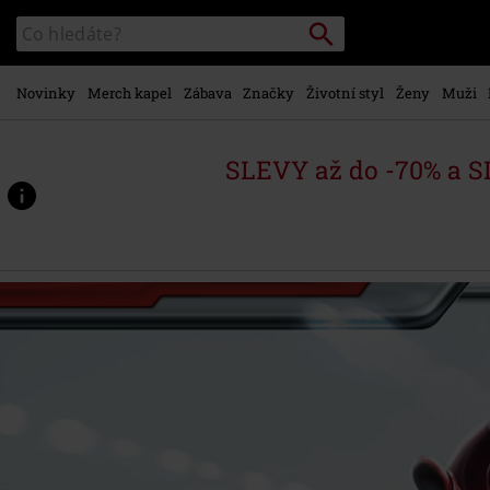
Přejít k
Vyhledávání
Katalog
hlavnímu
vyhledávání
obsahu
Novinky
Merch kapel
Zábava
Značky
Životní styl
Ženy
Muži
SLEVY až do -70% a 