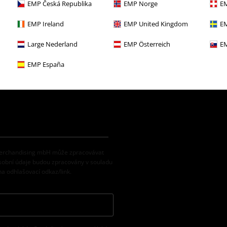
68 konečně dočkal vlastní komiksové
EMP Česká Republika
EMP Norge
EM
roku 2005 je marvelovský superhrdina
Podívejte se také na náš merch Dea
EMP Ireland
EMP United Kingdom
EM
Large Nederland
EMP Österreich
EM
EMP España
 Merchandising mbH může zpracovávat
osobní údaje budou zpracovány v souladu
na odhlašovací odkaz/link.