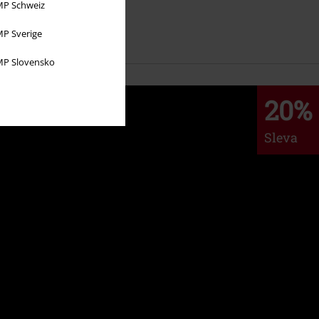
P Schweiz
dpoola.
P Sverige
P Slovensko
20%
Sleva