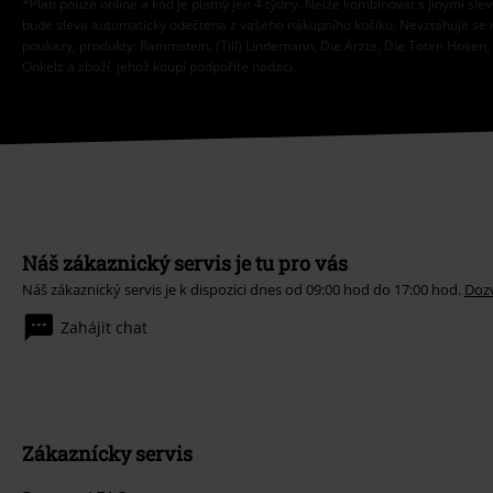
*Platí pouze online a kód je platný jen 4 týdny. Nelze kombinovat s jinými sle
bude sleva automaticky odečtena z vašeho nákupního košíku. Nevztahuje se 
poukazy, produkty: Rammstein, (Till) Lindemann, Die Ärzte, Die Toten Hosen, F
Onkelz a zboží, jehož koupí podpoříte nadaci.
Náš zákaznický servis je tu pro vás
Náš zákaznický servis je k dispozici dnes od 09:00 hod do 17:00 hod.
Dozv
Zahájit chat
Zákaznícky servis