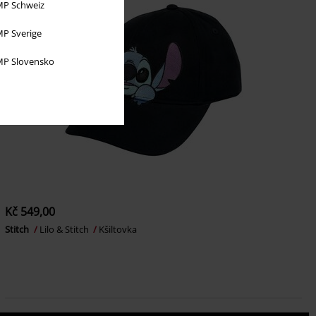
P Schweiz
P Sverige
P Slovensko
Kč 549,00
Stitch
Lilo & Stitch
Kšiltovka