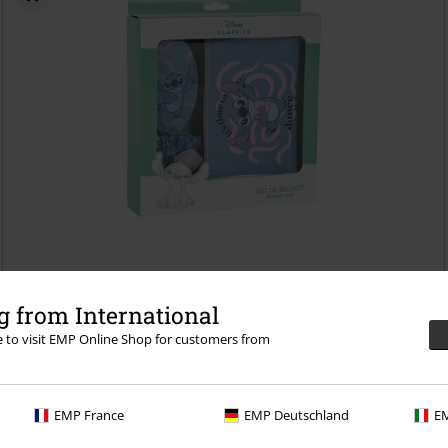
Kč 519,00
 from International
Stitch
Lilo & Stitch
Fan Package
re to visit EMP Online Shop for customers from
EMP France
EMP Deutschland
EM