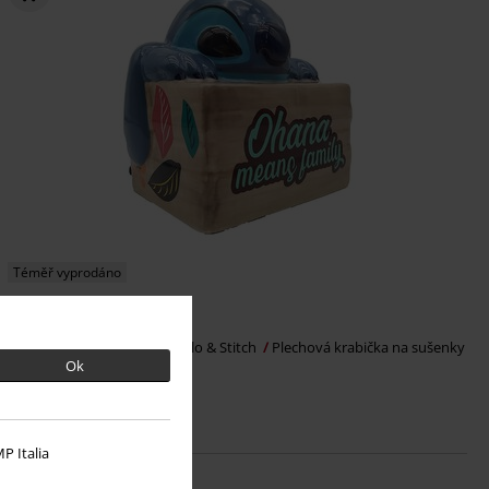
Téměř vyprodáno
Kč 1.089,00
Doza na sušenky Ohana
Lilo & Stitch
Plechová krabička na sušenky
Ok
P Italia