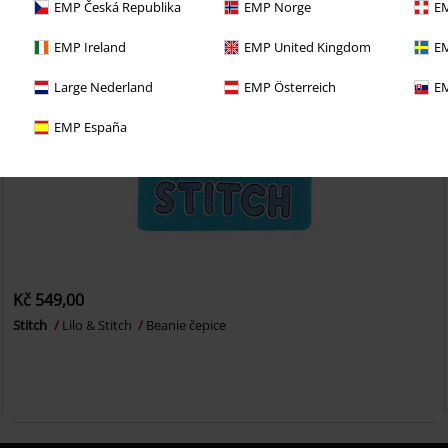
EMP Česká Republika
EMP Norge
EM
EMP Ireland
EMP United Kingdom
EM
Large Nederland
EMP Österreich
EM
EMP España
Kč 549,00
Stitch
Lilo & Stitch
Beanie čepice