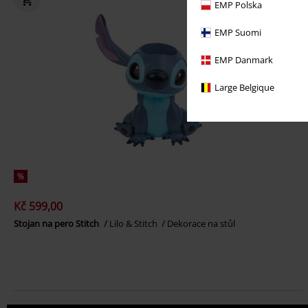
EMP Polska
EMP Suomi
EMP Danmark
Large Belgique
%
Kč 599,00
Stojan na pero Stitch
Lilo & Stitch
Dekorace na stůl