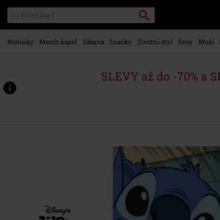
Přejít k
Vyhledávání
Katalog
hlavnímu
vyhledávání
obsahu
Novinky
Merch kapel
Zábava
Značky
Životní styl
Ženy
Muži
SLEVY až do -70% a 