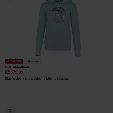
SLEVA 51%
Exkluzivní
DMC
Kč 1.399,00
Kč 679,00
Stay Weird
Lilo & Stitch
Mikina s kapucí