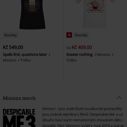
Novinky
%
Novinky
Kč 549,00
Kč 409,00
Od
Spells first, questions later
Master nothing
Minions
Minions
Tričko
Tričko
Minions merch
Mimoni - tyto malé žluté soudkovité postavičky
jsou známé zejména z filmů 'Despicable Me' a už
dlouho baví svým nemotorným chováním děti i
dospělé. Film 'Minions' vyšel v roce 2015 a stal se