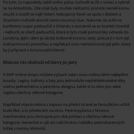
Po tom, co naposledy zabili svého pána, rozhodli se žít v izolaci a vybrali
se na Antarktidu. Zde však byly zoufale nešťastní, protože neměli komu
sloužit a snažili se najít řešení. Nebojácný Kevin se spolu s Bobem a
Stuartem rozhodl ukončit tento nouzový stav. Nakonec se ocitli na
konferenci super padouchů v Orlandu a seznámili se se Scarlett Overkill
- nejhorší ze všech padouchů, která si tyto malé pomocníky odnesla do
Londýna. Jejím cílem je ukrást královně korunu, tedy, pokud jí v tom její
malí pomocníci pomohou a nepřekazí svou nemotorností její plán, který
by ji připravil o korunovační klenot.
Mimoni vás obslouží od hlavy po paty
V EMP online shopu můžete vybavit sebe i svou rodinu těmi nejlepšími
kousky. Legíny, kalhoty a šaty jsou jednoduše nepřehlédnutelné díky
svému jedinečnému a pestrému designu, takže si tu něco pro sebe
najdou všechny věkové kategorie.
Například vtipná mikina s kapsou na přední straně se fanouškům určitě
bude líbit, a to především na zimu. Pestré pyžama z Minions
merchandise jsou dostupné pro obě pohlaví a všechny věkové
kategorie. Nenechte si ujít ani naši širokou nabídku pestrobarevných
triček s motivy Mimoňů.