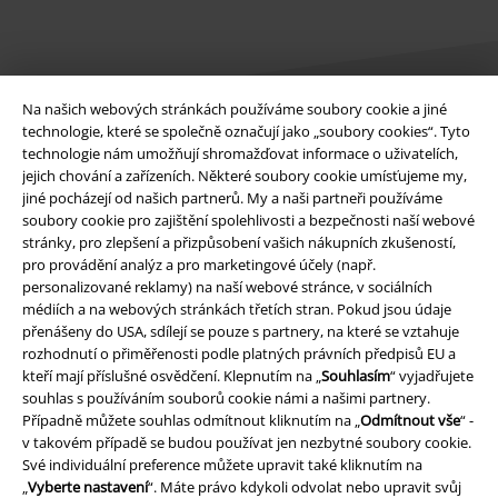
Na našich webových stránkách používáme soubory cookie a jiné
technologie, které se společně označují jako „soubory cookies“. Tyto
technologie nám umožňují shromažďovat informace o uživatelích,
Právní informace
jejich chování a zařízeních. Některé soubory cookie umísťujeme my,
jiné pocházejí od našich partnerů. My a naši partneři používáme
Podmínky
soubory cookie pro zajištění spolehlivosti a bezpečnosti naší webové
stránky, pro zlepšení a přizpůsobení vašich nákupních zkušeností,
Prohlášení
pro provádění analýz a pro marketingové účely (např.
personalizované reklamy) na naší webové stránce, v sociálních
médiích a na webových stránkách třetích stran. Pokud jsou údaje
Ochrana osobních údajů
přenášeny do USA, sdílejí se pouze s partnery, na které se vztahuje
rozhodnutí o přiměřenosti podle platných právních předpisů EU a
Likvidace odpadu a ochrana životního prostředí
kteří mají příslušné osvědčení. Klepnutím na „
Souhlasím
“ vyjadřujete
souhlas s používáním souborů cookie námi a našimi partnery.
Prohlášení o shodě
Případně můžete souhlas odmítnout kliknutím na „
Odmítnout vše
“ -
v takovém případě se budou používat jen nezbytné soubory cookie.
Informace o přístupnosti
Své individuální preference můžete upravit také kliknutím na
„
Vyberte nastavení
“. Máte právo kdykoli odvolat nebo upravit svůj