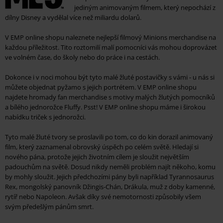
jediným animovaným filmem, který nepochází z
dílny Disney a vydělal více než miliardu dolarů.
V EMP online shopu naleznete nejlepší filmový Minions merchandise na
každou příležitost. Tito roztomilí malí pomocníci vás mohou doprovázet
ve volném čase, do školy nebo do práce i na cestách.
Dokonce i v noci mohou být tyto malé žluté postavičky s vámi - u nás si
můžete objednat pyžamo s jejich portrétem. V EMP online shopu
najdete hromady fan merchandise s motivy malých žlutých pomocníků
a bílého jednorožce Fluffy. Psst! V EMP online shopu máme i širokou
nabídku triček s jednorožci.
Tyto malé žluté tvory se proslavili po tom, co do kin dorazil animovaný
film, který zaznamenal obrovský úspěch po celém světě. Hledají si
nového pána, protože jejich životním cílem je sloužit největším
padouchům na světě. Dosud nikdy neměli problém najít někoho, komu
by mohly sloužit. Jejich předchozími pány byli například Tyrannosaurus
Rex, mongolský panovník Džingis-Chán, Drákula, muž z doby kamenné,
rytíř nebo Napoleon. Avšak díky své nemotornosti způsobily všem
svým předešlým pánům smrt.