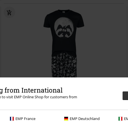
Exkluzivní
Plus Size
 from International
re to visit EMP Online Shop for customers from
Kč 949,00
Od
Coyote Moonlight
Looney Tunes
Pyžamo
EMP France
EMP Deutschland
EM