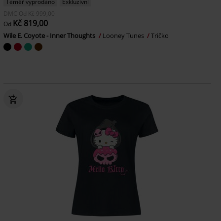
Téměř vyprodáno
Exkluzivní
DMC
Od
Kč 999,00
Kč 819,00
Od
Wile E. Coyote - Inner Thoughts
Looney Tunes
Tričko