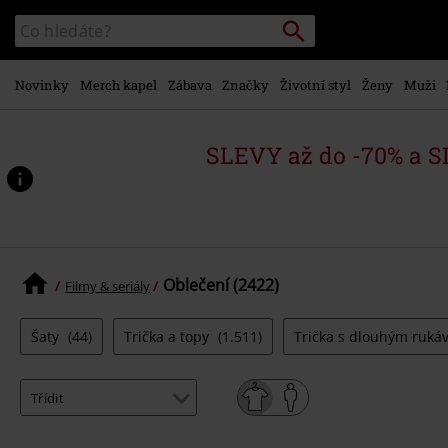
Přejít k
Vyhledávání
Katalog
hlavnímu
vyhledávání
obsahu
Novinky
Merch kapel
Zábava
Značky
Životní styl
Ženy
Muži
SLEVY až do -70% a 
Oblečení (2422)
Filmy & seriály
Šaty
(44)
Trička a topy
(1.511)
Trička s dlouhým ruk