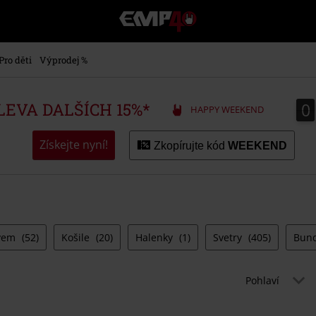
EMP
-
Hudba,
TV
Pro děti
Výprodej %
filmy
&
seriály,
0
0
SLEVA DALŠÍCH 15%*
HAPPY WEEKEND
Merch
pro
hráče,
Získejte nyní!
Zkopírujte kód
WEEKEND
Alternativní
móda
ávem
(52)
Košile
(20)
Halenky
(1)
Svetry
(405)
Bun
Pohlaví