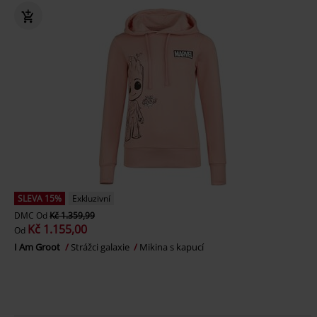
SLEVA 15%
Exkluzivní
DMC
Od
Kč 1.359,99
Kč 1.155,00
Od
I Am Groot
Strážci galaxie
Mikina s kapucí