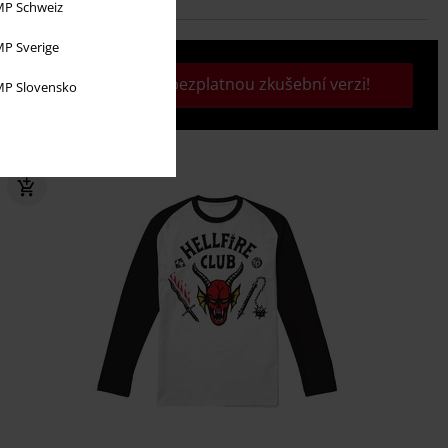
P Schweiz
P Sverige
Aktivujte si svou bezplatnou zkušební verzi!
P Slovensko