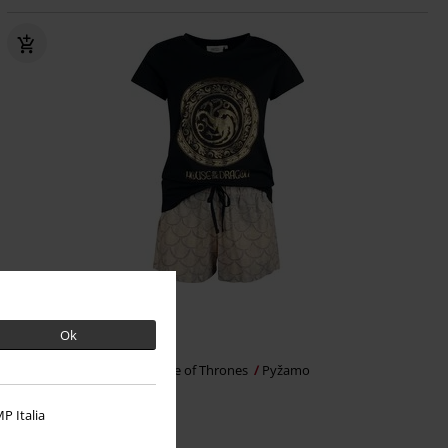
Exkluzivní
Plus Size
DMC
Od
Kč 999,00
Ok
Kč 949,00
Od
House of the Dragon
Game of Thrones
Pyžamo
P Italia