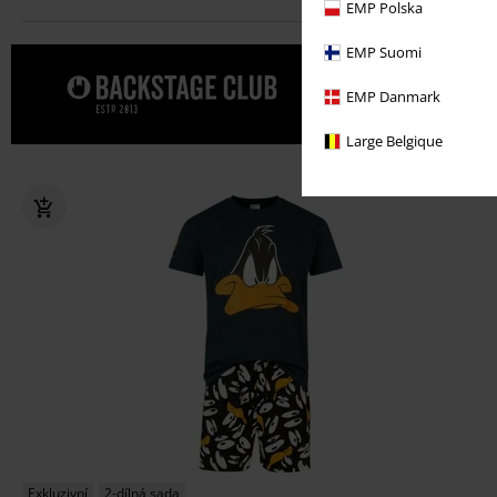
EMP Polska
EMP Suomi
Dopřejte s
EMP Danmark
Large Belgique
Exkluzivní
2-dílná sada