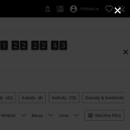
×
0
Přihlásit se
1
2
2
2
2
4
2
1
2
2
2
2
4
1
3
1
2
dy
(42)
Kabáty
(8)
Kalhoty
(78)
Overaly & kombinézy
Velikost
Barva
Cena
Všechny filtry