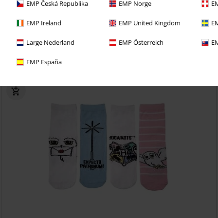
EMP Česká Republika
EMP Norge
EM
EMP Ireland
EMP United Kingdom
EM
i 30denní zkušební verzi našeho BACKSTAGE CLUB
Large Nederland
EMP Österreich
EM
EMP España