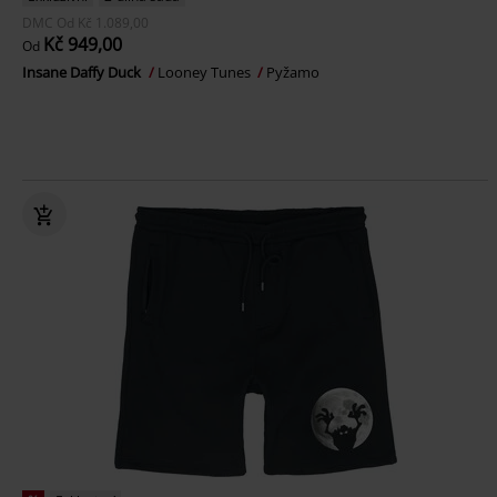
DMC
Od
Kč 1.089,00
Kč 949,00
Od
Insane Daffy Duck
Looney Tunes
Pyžamo