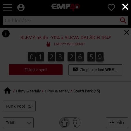
×
EMP
0
-
Hudba,
Vyhled
Katalog
TV
vyhledávání
filmy
&
SLEVY až do -70% a SLEVA DALŠÍCH 15%*
seriály,
HAPPY WEEKEND
Merch
pro
0
1
2
3
2
6
5
9
0
1
2
3
2
6
5
8
7
0
0
9
8
hráče,
Alternativní
Získejte nyní!
móda
Zkopírujte kód
WEEKEND
Filmy & seriály
Filmy & seriály
South Park (15)
Funk Pop!
(5)
Filtr