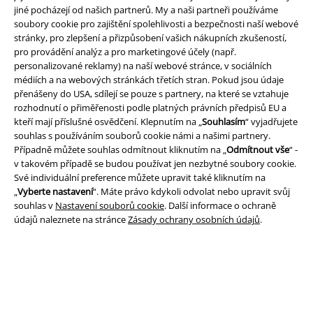
jiné pocházejí od našich partnerů. My a naši partneři používáme
Právní informace
soubory cookie pro zajištění spolehlivosti a bezpečnosti naší webové
stránky, pro zlepšení a přizpůsobení vašich nákupních zkušeností,
Podmínky
pro provádění analýz a pro marketingové účely (např.
personalizované reklamy) na naší webové stránce, v sociálních
Prohlášení
médiích a na webových stránkách třetích stran. Pokud jsou údaje
přenášeny do USA, sdílejí se pouze s partnery, na které se vztahuje
Ochrana osobních údajů
rozhodnutí o přiměřenosti podle platných právních předpisů EU a
kteří mají příslušné osvědčení. Klepnutím na „
Souhlasím
“ vyjadřujete
Likvidace odpadu a ochrana životního prostředí
souhlas s používáním souborů cookie námi a našimi partnery.
Případně můžete souhlas odmítnout kliknutím na „
Odmítnout vše
“ -
v takovém případě se budou používat jen nezbytné soubory cookie.
Prohlášení o shodě
Své individuální preference můžete upravit také kliknutím na
„
Vyberte nastavení
“. Máte právo kdykoli odvolat nebo upravit svůj
Informace o přístupnosti
souhlas v
Nastavení souborů cookie
. Další informace o ochraně
údajů naleznete na stránce
Zásady ochrany osobních údajů
.
Nastavení souborů cookie
Odstoupení od smlouvy
Všechny ceny jsou včetně DPH, bez
poštovného a balného
© 1986-2026 EMP Merchandising