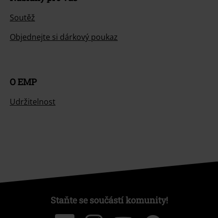
Soutěž
Objednejte si dárkový poukaz
O EMP
Udržitelnost
Staňte se součástí komunity!