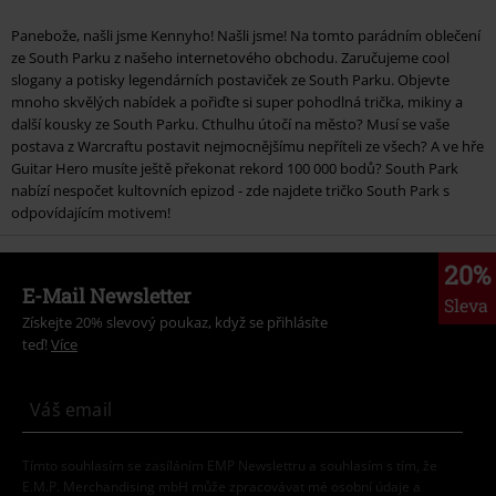
Panebože, našli jsme Kennyho! Našli jsme! Na tomto parádním oblečení
ze South Parku z našeho internetového obchodu. Zaručujeme cool
slogany a potisky legendárních postaviček ze South Parku. Objevte
mnoho skvělých nabídek a pořiďte si super pohodlná trička, mikiny a
další kousky ze South Parku. Cthulhu útočí na město? Musí se vaše
postava z Warcraftu postavit nejmocnějšímu nepříteli ze všech? A ve hře
Guitar Hero musíte ještě překonat rekord 100 000 bodů? South Park
nabízí nespočet kultovních epizod - zde najdete tričko South Park s
odpovídajícím motivem!
20%
E-Mail Newsletter
Sleva
Získejte 20% slevový poukaz, když se přihlásíte
teď!
Více
Tímto souhlasím se zasíláním EMP Newslettru a souhlasím s tím, že
E.M.P. Merchandising mbH může zpracovávat mé osobní údaje a