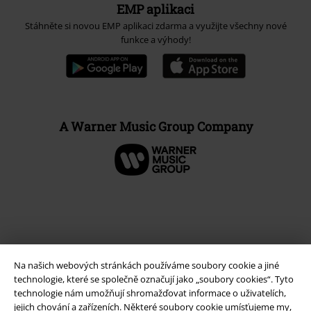
EMP aplikaci
Stáhněte si novou EMP aplikaci zdarma a využijte všechny nové
funkce a výhody!
A Warner Music Group Company
Na našich webových stránkách používáme soubory cookie a jiné
technologie, které se společně označují jako „soubory cookies“. Tyto
technologie nám umožňují shromažďovat informace o uživatelích,
jejich chování a zařízeních. Některé soubory cookie umísťujeme my,