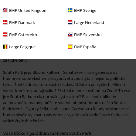
EMP United Kingdom
EMP Sverige
Příběhy ze South Parku se na televizních obrazovkách míhají už od roku
1997 a dodnes rozesmívají miliony diváků. Před černým humorem
EMP Danmark
Large Nederland
tvůrců není v bezpečí žádná politická událost ani žádná celebrita. Ve
známých seriálech a filmech se však objevují i postavy, které do South
EMP Österreich
EMP Slovensko
Parku rády zabloudí nebo se připojí k dobrodružstvím Stana, Kyla, Erica
a Kennyho. V animovaných seriálech se může stát cokoli, od Hvězdných
Large Belgique
EMP España
válek přes Hru o trůny a Středozem až po Narnii. V našem internetovém
obchodě si můžete objednat odpovídající merchandise ze South Parku
za nízké ceny.
South Park je již dlouho kultovní. Seriál ovlivnil celé generace a s
humorem sobě vlastním převyprávěl a zpochybnil nejedno politické
téma. Špetka dramatu se často rozdává štědře a po kýblech. Mluvící
vydry, které rozpoutají válku? Přistání mimozemšťanů na Zemi? To vše
je v South Parku zcela normální. Jste v tom? Pak si své oblíbené
animované kamarády můžete snadno přenést domů s naším South
Park Merch. Figurky šéfkuchaře, pana Garrisona a Randyho Marshe se
budou skvěle vyjímat u vás doma a vyzařovat kouzlo South Parku i ve
vašich čtyřech stěnách.
Vaše tričko s parádním motivem South Park