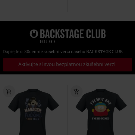
Dopřejte si 30denní zkušební verzi našeho BACKSTAGE CLUB
Aktivujte si svou bezplatnou zkušební verzi!