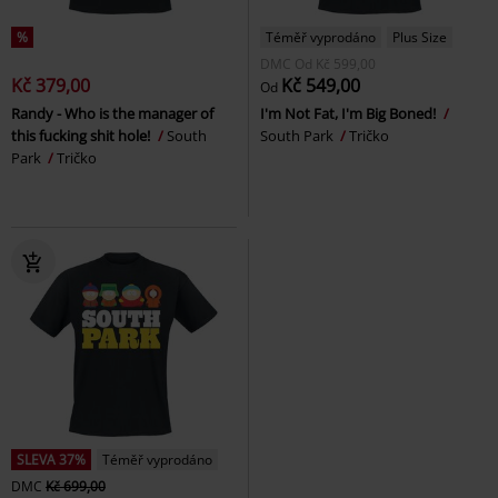
%
Téměř vyprodáno
Plus Size
DMC
Od
Kč 599,00
Kč 379,00
Kč 549,00
Od
Randy - Who is the manager of
I'm Not Fat, I'm Big Boned!
this fucking shit hole!
South
South Park
Tričko
Park
Tričko
SLEVA 37%
Téměř vyprodáno
DMC
Kč 699,00