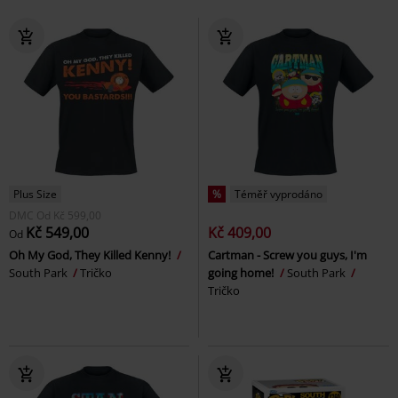
Plus Size
%
Téměř vyprodáno
DMC
Od
Kč 599,00
Kč 549,00
Kč 409,00
Od
Oh My God, They Killed Kenny!
Cartman - Screw you guys, I'm
South Park
Tričko
going home!
South Park
Tričko