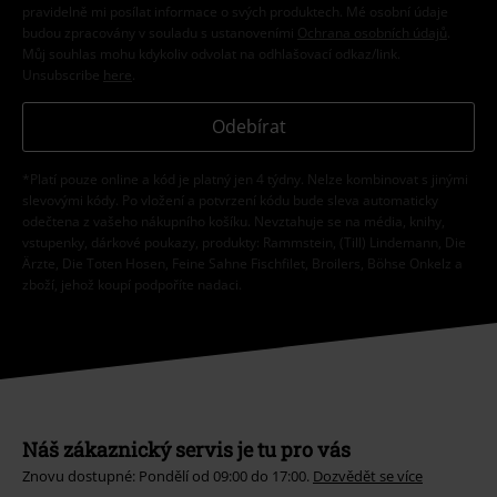
pravidelně mi posílat informace o svých produktech. Mé osobní údaje
budou zpracovány v souladu s ustanoveními
Ochrana osobních údajů
.
Můj souhlas mohu kdykoliv odvolat na odhlašovací odkaz/link.
Unsubscribe
here
.
Odebírat
*Platí pouze online a kód je platný jen 4 týdny. Nelze kombinovat s jinými
slevovými kódy. Po vložení a potvrzení kódu bude sleva automaticky
odečtena z vašeho nákupního košíku. Nevztahuje se na média, knihy,
vstupenky, dárkové poukazy, produkty: Rammstein, (Till) Lindemann, Die
Ärzte, Die Toten Hosen, Feine Sahne Fischfilet, Broilers, Böhse Onkelz a
zboží, jehož koupí podpoříte nadaci.
Náš zákaznický servis je tu pro vás
Znovu dostupné: Pondělí od 09:00 do 17:00.
Dozvědět se více