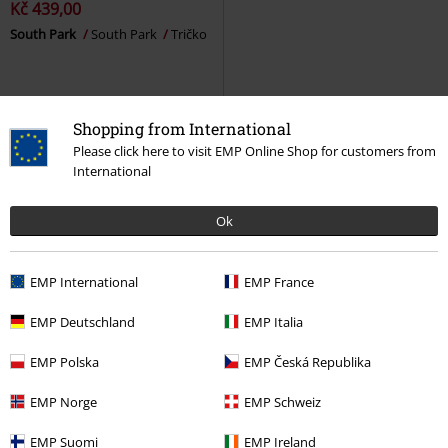
Kč 439,00
South Park
South Park
Tričko
Shopping from International
Please click here to visit EMP Online Shop for customers from
International
South Park merch
Ok
"Jdu se podívat do South Parku, je tam fakt horko..." - Nemáte čas na
výlet? Žádný problém, protože díky našemu internetovému obchodu se
South Park nyní dostane až k vám! Jak? Se spoustou skvělého merche ze
EMP International
EMP France
South Parku, vše o Stanovi, Kylovi, Erikovi, Kennym, Buttersovi ... aha, vy
víte, jak se všichni jmenují. Líbí se vám to? Jdeme na to! Kromě spousty
EMP Deutschland
EMP Italia
skvělého fanouškovského merchandise z humorného seriálu, který se
neskrývá před společensky kritickými tématy, na vás čekají vaši
EMP Polska
EMP Česká Republika
hrdinové, no, doslova, protože Mýval a Mysterion nejsou nikdy daleko.
Na co čekáte? " ... Pospěšte si do South Parku, protože tam je váš okruh
EMP Norge
EMP Schweiz
přátel!".
EMP Suomi
EMP Ireland
Merchandise ze South Parku do vaší sbírky