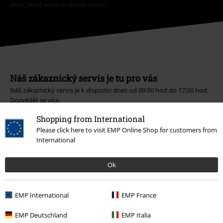
zboží, jehož koupí podpoříte nadaci.
Náš zákaznický servis je tu pro vás
Náš zákaznický servis je k dispozici dnes od 09:00 hod do 17:00 hod.
Dozvědět se více
Zahájit chat
Shopping from International
Please click here to visit EMP Online Shop for customers from
International
Zákaznícky servis
Ok
Pomoc / FAQ
EMP International
EMP France
Podmínky vracení zboží
EMP Deutschland
EMP Italia