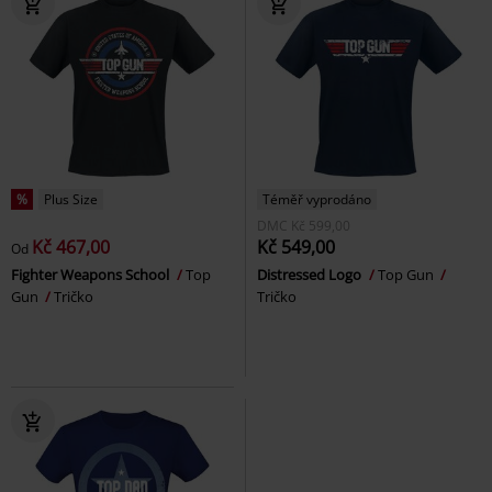
%
Plus Size
Téměř vyprodáno
DMC
Kč 599,00
Kč 467,00
Kč 549,00
Od
Fighter Weapons School
Top
Distressed Logo
Top Gun
Gun
Tričko
Tričko