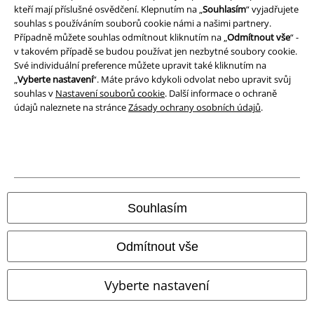
Prohlášení o shodě
kteří mají příslušné osvědčení. Klepnutím na „
Souhlasím
“ vyjadřujete
souhlas s používáním souborů cookie námi a našimi partnery.
Případně můžete souhlas odmítnout kliknutím na „
Odmítnout vše
“ -
Informace o přístupnosti
v takovém případě se budou používat jen nezbytné soubory cookie.
Své individuální preference můžete upravit také kliknutím na
Nastavení souborů cookie
„
Vyberte nastavení
“. Máte právo kdykoli odvolat nebo upravit svůj
souhlas v
Nastavení souborů cookie
. Další informace o ochraně
Odstoupení od smlouvy
údajů naleznete na stránce
Zásady ochrany osobních údajů
.
Všechny ceny jsou včetně DPH, bez
poštovného a balného
© 1986-2026 EMP Merchandising
Souhlasím
Naše online obchody
Odmítnout vše
EMP International
Vyberte nastavení
EMP France
EMP Deutschland