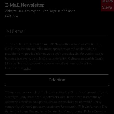
E-Mail Newsletter
Sleva
Získejte 20% slevový poukaz, když se přihlásíte
teď!
Více
Tímto souhlasím se zasíláním EMP Newslettru a souhlasím s tím, že
E.M.P. Merchandising mbH může zpracovávat mé osobní údaje a
pravidelně mi posílat informace o svých produktech. Mé osobní údaje
budou zpracovány v souladu s ustanoveními
Ochrana osobních údajů
.
Můj souhlas mohu kdykoliv odvolat na odhlašovací odkaz/link.
Unsubscribe
here
.
Odebírat
*Platí pouze online a kód je platný jen 4 týdny. Nelze kombinovat s jinými
slevovými kódy. Po vložení a potvrzení kódu bude sleva automaticky
odečtena z vašeho nákupního košíku. Nevztahuje se na média, knihy,
vstupenky, dárkové poukazy, produkty: Rammstein, (Till) Lindemann, Die
Ärzte, Die Toten Hosen, Feine Sahne Fischfilet, Broilers, Böhse Onkelz a