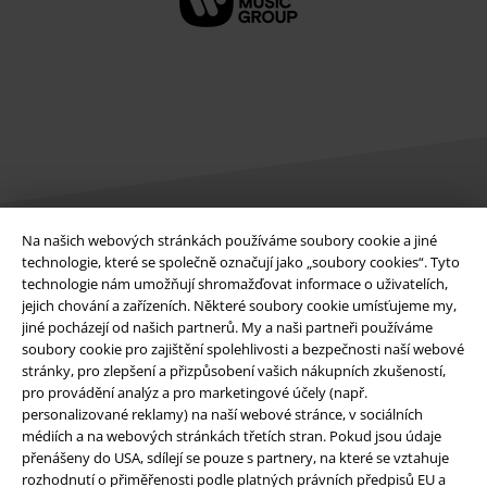
Na našich webových stránkách používáme soubory cookie a jiné
technologie, které se společně označují jako „soubory cookies“. Tyto
Právní informace
technologie nám umožňují shromažďovat informace o uživatelích,
Podmínky
jejich chování a zařízeních. Některé soubory cookie umísťujeme my,
jiné pocházejí od našich partnerů. My a naši partneři používáme
soubory cookie pro zajištění spolehlivosti a bezpečnosti naší webové
Prohlášení
stránky, pro zlepšení a přizpůsobení vašich nákupních zkušeností,
pro provádění analýz a pro marketingové účely (např.
Ochrana osobních údajů
personalizované reklamy) na naší webové stránce, v sociálních
médiích a na webových stránkách třetích stran. Pokud jsou údaje
Likvidace odpadu a ochrana životního prostředí
přenášeny do USA, sdílejí se pouze s partnery, na které se vztahuje
rozhodnutí o přiměřenosti podle platných právních předpisů EU a