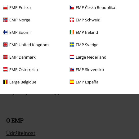
Vrácení zboží
EMP Polska
EMP Česká Republika
Všeobecné informace o velikostech
EMP Norge
EMP Schweiz
Zrušit členství v BSC
EMP Suomi
EMP Ireland
Způsoby platby
EMP United Kingdom
EMP Sverige
EMP Danmark
Large Nederland
Nabídky pro vás
EMP Österreich
EMP Slovensko
Soutěž
Large Belgique
EMP España
Objednejte si dárkový poukaz
O EMP
Udržitelnost