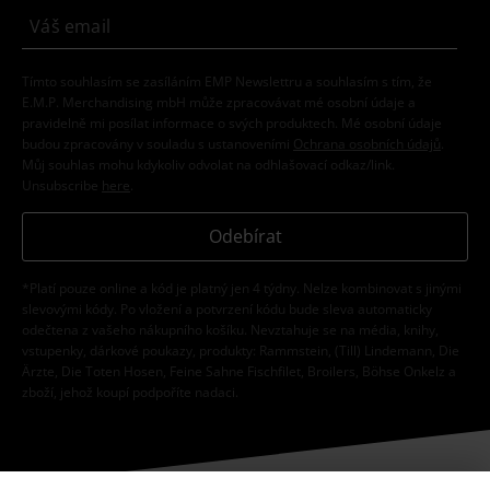
Tímto souhlasím se zasíláním EMP Newslettru a souhlasím s tím, že
E.M.P. Merchandising mbH může zpracovávat mé osobní údaje a
pravidelně mi posílat informace o svých produktech. Mé osobní údaje
budou zpracovány v souladu s ustanoveními
Ochrana osobních údajů
.
Můj souhlas mohu kdykoliv odvolat na odhlašovací odkaz/link.
Unsubscribe
here
.
Odebírat
*Platí pouze online a kód je platný jen 4 týdny. Nelze kombinovat s jinými
slevovými kódy. Po vložení a potvrzení kódu bude sleva automaticky
odečtena z vašeho nákupního košíku. Nevztahuje se na média, knihy,
vstupenky, dárkové poukazy, produkty: Rammstein, (Till) Lindemann, Die
Ärzte, Die Toten Hosen, Feine Sahne Fischfilet, Broilers, Böhse Onkelz a
zboží, jehož koupí podpoříte nadaci.