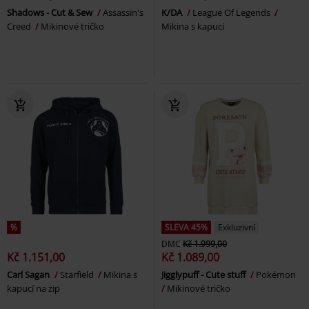
Shadows - Cut & Sew
Assassin's
K/DA
League Of Legends
Creed
Mikinové tričko
Mikina s kapucí
%
SLEVA 45%
Exkluzivní
DMC
Kč 1.999,00
Kč 1.151,00
Kč 1.089,00
Carl Sagan
Starfield
Mikina s
Jigglypuff - Cute stuff
Pokémon
kapucí na zip
Mikinové tričko