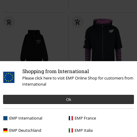
Shopping from International
Téměř vyprodáno
SLEVA 32%
Exkluzivní
Please click here to visit EMP Online Shop for customers from
DMC
Kč 1.999,00
International
Kč 1.089,00
Kč 1.359,00
PlayStation Logo
Playstation
Arcane - Jinx
League Of Legends
Ok
Mikina s kapucí na zip
Mikina s kapucí na zip
EMP International
EMP France
EMP Deutschland
EMP Italia