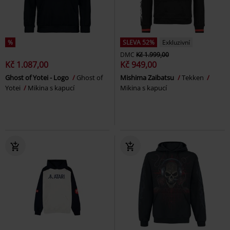
%
SLEVA 52%
Exkluzivní
DMC
Kč 1.999,00
Kč 1.087,00
Kč 949,00
Ghost of Yotei - Logo
Ghost of
Mishima Zaibatsu
Tekken
Yotei
Mikina s kapucí
Mikina s kapucí