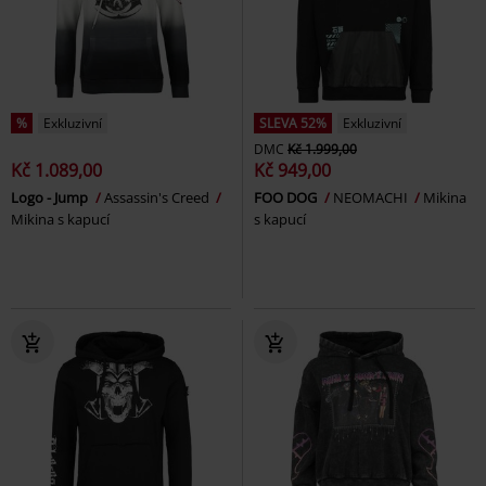
%
Exkluzivní
SLEVA 52%
Exkluzivní
DMC
Kč 1.999,00
Kč 1.089,00
Kč 949,00
Logo - Jump
Assassin's Creed
FOO DOG
NEOMACHI
Mikina
Mikina s kapucí
s kapucí