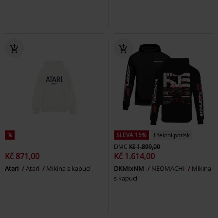
%
SLEVA 15%
Efektní potisk
DMC
Kč 1.899,00
Kč 871,00
Kč 1.614,00
Atari
Atari
Mikina s kapucí
DKMIxNM
NEOMACHI
Mikina
s kapucí