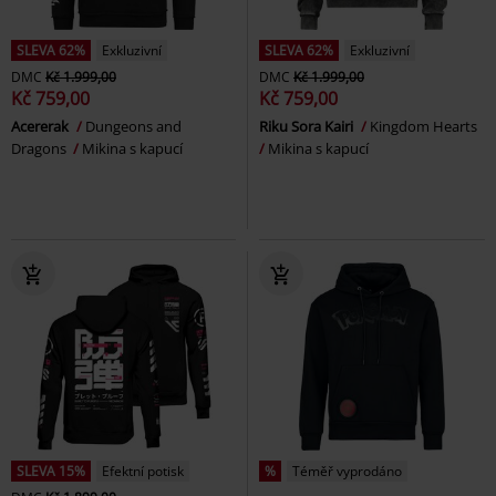
SLEVA 62%
Exkluzivní
SLEVA 62%
Exkluzivní
DMC
Kč 1.999,00
DMC
Kč 1.999,00
Kč 759,00
Kč 759,00
Acererak
Dungeons and
Riku Sora Kairi
Kingdom Hearts
Dragons
Mikina s kapucí
Mikina s kapucí
SLEVA 15%
Efektní potisk
%
Téměř vyprodáno