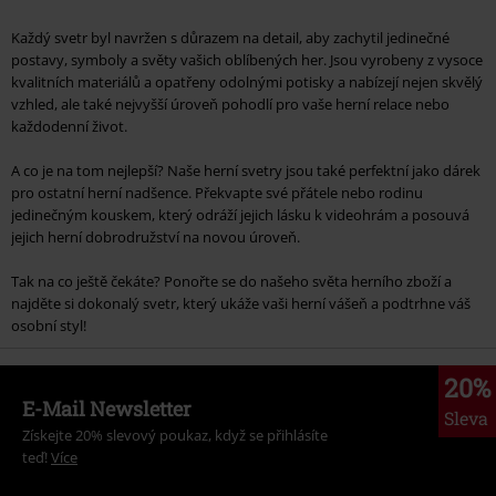
Každý svetr byl navržen s důrazem na detail, aby zachytil jedinečné
postavy, symboly a světy vašich oblíbených her. Jsou vyrobeny z vysoce
kvalitních materiálů a opatřeny odolnými potisky a nabízejí nejen skvělý
vzhled, ale také nejvyšší úroveň pohodlí pro vaše herní relace nebo
každodenní život.
A co je na tom nejlepší? Naše herní svetry jsou také perfektní jako dárek
pro ostatní herní nadšence. Překvapte své přátele nebo rodinu
jedinečným kouskem, který odráží jejich lásku k videohrám a posouvá
jejich herní dobrodružství na novou úroveň.
Tak na co ještě čekáte? Ponořte se do našeho světa herního zboží a
najděte si dokonalý svetr, který ukáže vaši herní vášeň a podtrhne váš
osobní styl!
20%
E-Mail Newsletter
Sleva
Získejte 20% slevový poukaz, když se přihlásíte
teď!
Více