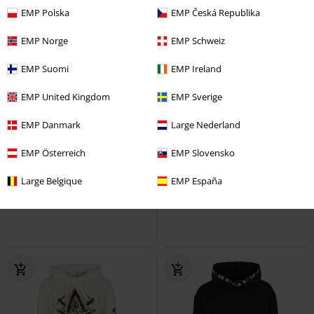
EMP Polska
EMP Česká Republika
EMP Norge
EMP Schweiz
EMP Suomi
EMP Ireland
EMP United Kingdom
EMP Sverige
EMP Danmark
Large Nederland
%
%
Téměř vyprodáno
EMP Österreich
EMP Slovensko
Kč 1.089,00
Kč 1.631,00
Luigi badge
Super Mario
Jigglypuff
Pokémon
Kardigan
Large Belgique
EMP España
Mikina s kapucí