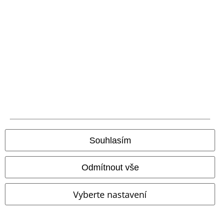
Způsoby platby
Nabídky pro vás
Soutěž
Objednejte si dárkový poukaz
O EMP
Souhlasím
Udržitelnost
Odmítnout vše
Vyberte nastavení