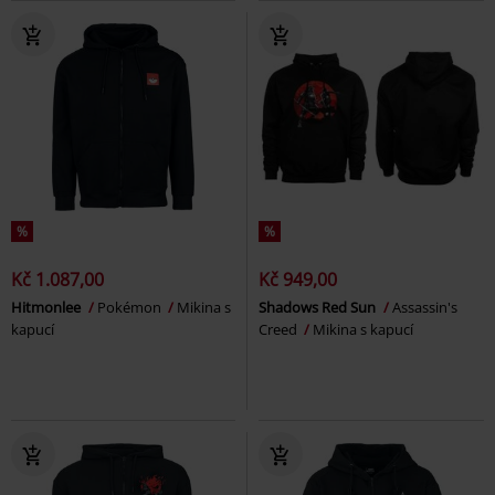
%
%
Kč 1.087,00
Kč 949,00
Hitmonlee
Pokémon
Mikina s
Shadows Red Sun
Assassin's
kapucí
Creed
Mikina s kapucí