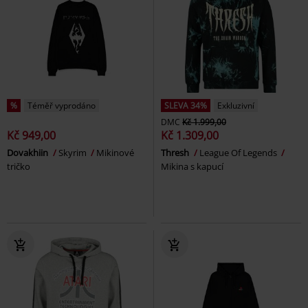
%
Téměř vyprodáno
SLEVA 34%
Exkluzivní
DMC
Kč 1.999,00
Kč 949,00
Kč 1.309,00
Dovakhiin
Skyrim
Mikinové
Thresh
League Of Legends
tričko
Mikina s kapucí