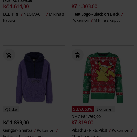
DMC
Kč 1.899,00
Kč 1.614,00
Kč 1.303,00
BLLTPRF
NEOMACHI
Mikina s
Heat Logo - Black on Black
kapucí
Pokémon
Mikina s kapucí
Výšivka
SLEVA 53%
Exkluzivní
DMC
Kč 1.769,00
Kč 1.899,00
Kč 819,00
Gengar - Sherpa
Pokémon
Pikachu - Pika, Pika!
Pokémon
Mikina s kapucí na zip
Christmas jumper