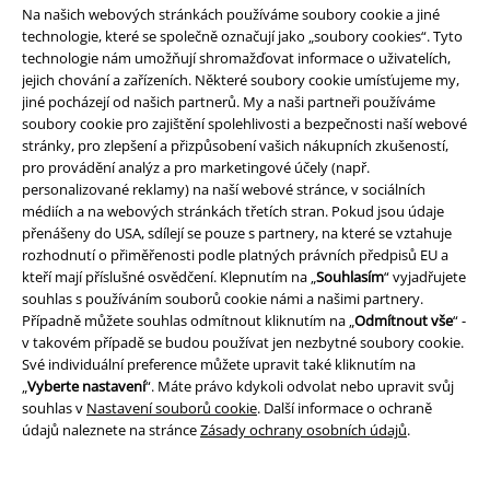
Na našich webových stránkách používáme soubory cookie a jiné
technologie, které se společně označují jako „soubory cookies“. Tyto
technologie nám umožňují shromažďovat informace o uživatelích,
Náš zákaznický servis je tu pro vás
jejich chování a zařízeních. Některé soubory cookie umísťujeme my,
Znovu dostupné: Pondělí od 09:00 do 17:00.
Dozvědět se více
jiné pocházejí od našich partnerů. My a naši partneři používáme
soubory cookie pro zajištění spolehlivosti a bezpečnosti naší webové
Zahájit chat
stránky, pro zlepšení a přizpůsobení vašich nákupních zkušeností,
pro provádění analýz a pro marketingové účely (např.
personalizované reklamy) na naší webové stránce, v sociálních
médiích a na webových stránkách třetích stran. Pokud jsou údaje
Zákaznícky servis
přenášeny do USA, sdílejí se pouze s partnery, na které se vztahuje
rozhodnutí o přiměřenosti podle platných právních předpisů EU a
Pomoc / FAQ
kteří mají příslušné osvědčení. Klepnutím na „
Souhlasím
“ vyjadřujete
souhlas s používáním souborů cookie námi a našimi partnery.
Podmínky vracení zboží
Případně můžete souhlas odmítnout kliknutím na „
Odmítnout vše
“ -
v takovém případě se budou používat jen nezbytné soubory cookie.
Vrácení zboží
Své individuální preference můžete upravit také kliknutím na
„
Vyberte nastavení
“. Máte právo kdykoli odvolat nebo upravit svůj
Všeobecné informace o velikostech
souhlas v
Nastavení souborů cookie
. Další informace o ochraně
údajů naleznete na stránce
Zásady ochrany osobních údajů
.
Zrušit členství v BSC