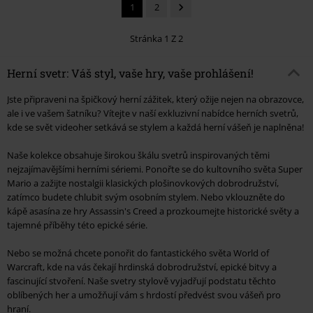
1
2
Stránka 1 Z 2
Herní svetr: Váš styl, vaše hry, vaše prohlášení!
Jste připraveni na špičkový herní zážitek, který ožije nejen na obrazovce,
ale i ve vašem šatníku? Vítejte v naší exkluzivní nabídce herních svetrů,
kde se svět videoher setkává se stylem a každá herní vášeň je naplněna!
Naše kolekce obsahuje širokou škálu svetrů inspirovaných těmi
nejzajímavějšími herními sériemi. Ponořte se do kultovního světa Super
Mario a zažijte nostalgii klasických plošinovkových dobrodružství,
zatímco budete chlubit svým osobním stylem. Nebo vklouzněte do
kápě asasína ze hry Assassin's Creed a prozkoumejte historické světy a
tajemné příběhy této epické série.
Nebo se možná chcete ponořit do fantastického světa World of
Warcraft, kde na vás čekají hrdinská dobrodružství, epické bitvy a
fascinující stvoření. Naše svetry stylově vyjadřují podstatu těchto
oblíbených her a umožňují vám s hrdostí předvést svou vášeň pro
hraní.