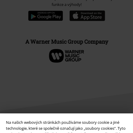
funkce a výhody!
A Warner Music Group Company
Na našich webových stránkách používáme soubory cookie a jiné
Právní informace
technologie, které se společně označují jako „soubory cookies“. Tyto