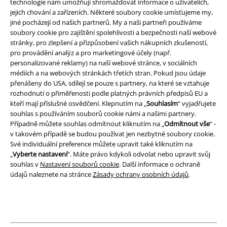
technologie nám umožňují shromažďovat informace o uživatelích,
Podmínky
jejich chování a zařízeních. Některé soubory cookie umísťujeme my,
jiné pocházejí od našich partnerů. My a naši partneři používáme
Prohlášení
soubory cookie pro zajištění spolehlivosti a bezpečnosti naší webové
stránky, pro zlepšení a přizpůsobení vašich nákupních zkušeností,
pro provádění analýz a pro marketingové účely (např.
Ochrana osobních údajů
personalizované reklamy) na naší webové stránce, v sociálních
médiích a na webových stránkách třetích stran. Pokud jsou údaje
Likvidace odpadu a ochrana životního prostředí
přenášeny do USA, sdílejí se pouze s partnery, na které se vztahuje
rozhodnutí o přiměřenosti podle platných právních předpisů EU a
Prohlášení o shodě
kteří mají příslušné osvědčení. Klepnutím na „
Souhlasím
“ vyjadřujete
souhlas s používáním souborů cookie námi a našimi partnery.
Informace o přístupnosti
Případně můžete souhlas odmítnout kliknutím na „
Odmítnout vše
“ -
v takovém případě se budou používat jen nezbytné soubory cookie.
Své individuální preference můžete upravit také kliknutím na
Nastavení souborů cookie
„
Vyberte nastavení
“. Máte právo kdykoli odvolat nebo upravit svůj
souhlas v
Nastavení souborů cookie
. Další informace o ochraně
Odstoupení od smlouvy
údajů naleznete na stránce
Zásady ochrany osobních údajů
.
Všechny ceny jsou včetně DPH, bez
poštovného a balného
© 1986-2026 EMP Merchandising