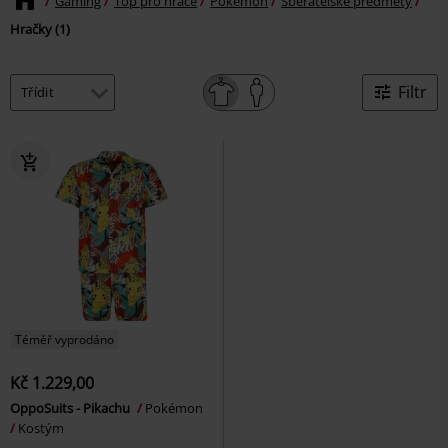
Gaming
Top pro hráče
Pokémon
Sběratelské předměty
Hračky (1)
Filtr
Téměř vyprodáno
Kč 1.229,00
OppoSuits - Pikachu
Pokémon
Kostým