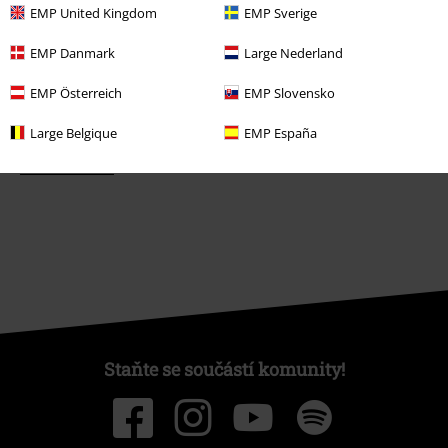
EMP United Kingdom
EMP Sverige
Objednejte si dárkový poukaz
EMP Danmark
Large Nederland
EMP Österreich
EMP Slovensko
O EMP
Large Belgique
EMP España
Udržitelnost
Staňte se součástí komunity!