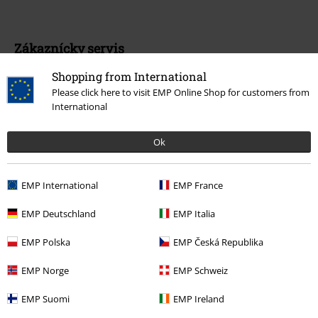
Zákaznícky servis
Shopping from International
Pomoc / FAQ
Please click here to visit EMP Online Shop for customers from
Podmínky vracení zboží
International
Vrácení zboží
Ok
Všeobecné informace o velikostech
EMP International
EMP France
Zrušit členství v BSC
EMP Deutschland
EMP Italia
Způsoby platby
EMP Polska
EMP Česká Republika
EMP Norge
EMP Schweiz
Nabídky pro vás
EMP Suomi
EMP Ireland
Soutěž