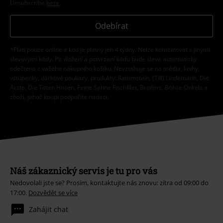
Unsubscribe
here
.
Odebírat
*Platí pouze online a kód je platný jen 4 týdny. Nelze kombinovat s jinými
slevovými kódy. Po vložení a potvrzení kódu bude sleva automaticky
odečtena z vašeho nákupního košíku. Nevztahuje se na média, knihy,
vstupenky, dárkové poukazy, produkty: Rammstein, (Till) Lindemann, Die
Ärzte, Die Toten Hosen, Feine Sahne Fischfilet, Broilers, Böhse Onkelz a
zboží, jehož koupí podpoříte nadaci.
Náš zákaznický servis je tu pro vás
Nedovolali jste se? Prosím, kontaktujte nás znovu: zítra od 09:00 do
17:00.
Dozvědět se více
Zahájit chat