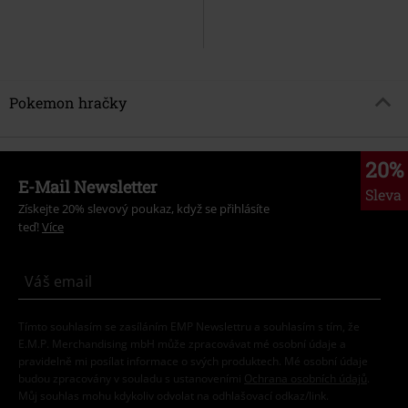
Pokemon hračky
20%
E-Mail Newsletter
Sleva
Získejte 20% slevový poukaz, když se přihlásíte
teď!
Více
Tímto souhlasím se zasíláním EMP Newslettru a souhlasím s tím, že
E.M.P. Merchandising mbH může zpracovávat mé osobní údaje a
pravidelně mi posílat informace o svých produktech. Mé osobní údaje
budou zpracovány v souladu s ustanoveními
Ochrana osobních údajů
.
Můj souhlas mohu kdykoliv odvolat na odhlašovací odkaz/link.