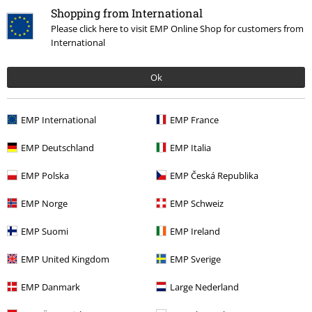
Vrácení zboží
Shopping from International
Please click here to visit EMP Online Shop for customers from
Všeobecné informace o velikostech
International
Zrušit členství v BSC
Ok
Způsoby platby
EMP International
EMP France
EMP Deutschland
EMP Italia
Nabídky pro vás
EMP Polska
EMP Česká Republika
Soutěž
EMP Norge
EMP Schweiz
Objednejte si dárkový poukaz
EMP Suomi
EMP Ireland
EMP United Kingdom
EMP Sverige
O EMP
EMP Danmark
Large Nederland
Udržitelnost