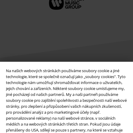
Na našich webových stránkách používáme soubory cookie a jiné
Právní informace
technologie, které se společně označují jako „soubory cookies“. Tyto
technologie nám umožňují shromažďovat informace o uživatelích,
Podmínky
jejich chování a zařízeních. Některé soubory cookie umísťujeme my,
jiné pocházejí od našich partnerů. My a naši partneři používáme
Prohlášení
soubory cookie pro zajištění spolehlivosti a bezpečnosti naší webové
stránky, pro zlepšení a přizpůsobení vašich nákupních zkušeností,
Ochrana osobních údajů
pro provádění analýz a pro marketingové účely (např.
personalizované reklamy) na naší webové stránce, v sociálních
médiích a na webových stránkách třetích stran. Pokud jsou údaje
Likvidace odpadu a ochrana životního prostředí
přenášeny do USA, sdílejí se pouze s partnery, na které se vztahuje