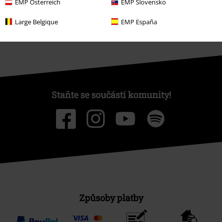
EMP Österreich
EMP Slovensko
Large Belgique
EMP España
Staňte se součástí komunity!
Způsoby platby