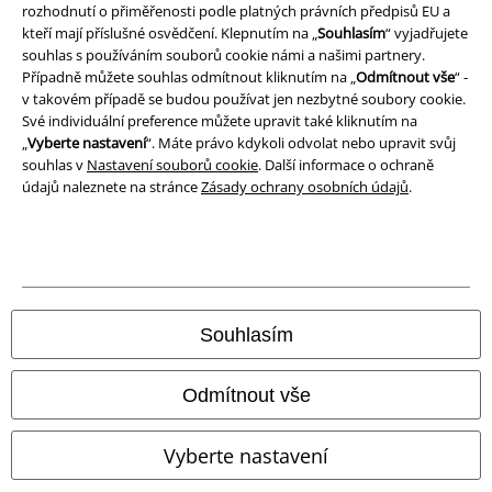
rozhodnutí o přiměřenosti podle platných právních předpisů EU a
Prohlášení o shodě
kteří mají příslušné osvědčení. Klepnutím na „
Souhlasím
“ vyjadřujete
souhlas s používáním souborů cookie námi a našimi partnery.
Informace o přístupnosti
Případně můžete souhlas odmítnout kliknutím na „
Odmítnout vše
“ -
v takovém případě se budou používat jen nezbytné soubory cookie.
Nastavení souborů cookie
Své individuální preference můžete upravit také kliknutím na
„
Vyberte nastavení
“. Máte právo kdykoli odvolat nebo upravit svůj
souhlas v
Nastavení souborů cookie
. Další informace o ochraně
Odstoupení od smlouvy
údajů naleznete na stránce
Zásady ochrany osobních údajů
.
Všechny ceny jsou včetně DPH, bez
poštovného a balného
© 1986-2026 EMP Merchandising
Souhlasím
Naše online obchody
Odmítnout vše
EMP International
Vyberte nastavení
EMP France
EMP Deutschland