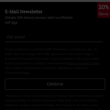
20%
E-Mail Newsletter
Sleva
Získejte 20% slevový poukaz, když se přihlásíte
teď!
Více
Tímto souhlasím se zasíláním EMP Newslettru a souhlasím s tím, že
E.M.P. Merchandising mbH může zpracovávat mé osobní údaje a
pravidelně mi posílat informace o svých produktech. Mé osobní údaje
budou zpracovány v souladu s ustanoveními
Ochrana osobních údajů
.
Můj souhlas mohu kdykoliv odvolat na odhlašovací odkaz/link.
Unsubscribe
here
.
Odebírat
*Platí pouze online a kód je platný jen 4 týdny. Nelze kombinovat s jinými
slevovými kódy. Po vložení a potvrzení kódu bude sleva automaticky
odečtena z vašeho nákupního košíku. Nevztahuje se na média, knihy,
vstupenky, dárkové poukazy, produkty: Rammstein, (Till) Lindemann, Die