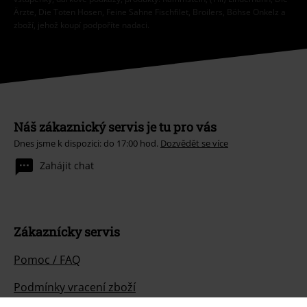
Ärzte, Die Toten Hosen, Feine Sahne Fischfilet, Broilers, Böhse Onkelz a
zboží, jehož koupí podpoříte nadaci.
Náš zákaznický servis je tu pro vás
Dnes jsme k dispozici: do 17:00 hod.
Dozvědět se více
Zahájit chat
Zákaznícky servis
Pomoc / FAQ
Podmínky vracení zboží