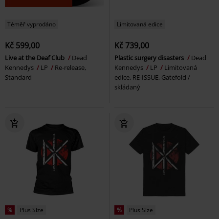
Téměř vyprodáno
Limitovaná edice
Kč 599,00
Kč 739,00
Live at the Deaf Club
Dead
Plastic surgery disasters
Dead
Kennedys
LP
Re-release,
Kennedys
LP
Limitovaná
Standard
edice, RE-ISSUE, Gatefold /
skládaný
%
Plus Size
%
Plus Size