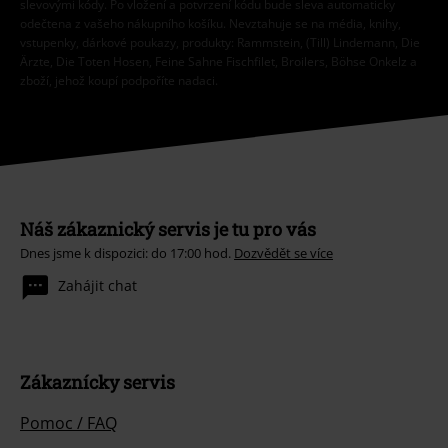
slevovými kódy. Po vložení a potvrzení kódu bude sleva automaticky
odečtena z vašeho nákupního košíku. Nevztahuje se na média, knihy,
vstupenky, dárkové poukazy, produkty: Rammstein, (Till) Lindemann, Die
Ärzte, Die Toten Hosen, Feine Sahne Fischfilet, Broilers, Böhse Onkelz a
zboží, jehož koupí podpoříte nadaci.
Náš zákaznický servis je tu pro vás
Dnes jsme k dispozici: do 17:00 hod.
Dozvědět se více
Zahájit chat
Zákaznícky servis
Pomoc / FAQ