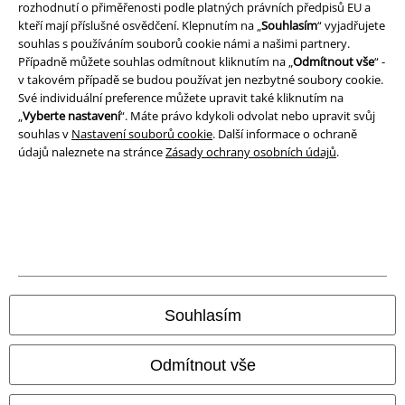
rozhodnutí o přiměřenosti podle platných právních předpisů EU a
Likvidace odpadu a ochrana životního prostředí
kteří mají příslušné osvědčení. Klepnutím na „
Souhlasím
“ vyjadřujete
souhlas s používáním souborů cookie námi a našimi partnery.
Prohlášení o shodě
Případně můžete souhlas odmítnout kliknutím na „
Odmítnout vše
“ -
v takovém případě se budou používat jen nezbytné soubory cookie.
Informace o přístupnosti
Své individuální preference můžete upravit také kliknutím na
„
Vyberte nastavení
“. Máte právo kdykoli odvolat nebo upravit svůj
souhlas v
Nastavení souborů cookie
. Další informace o ochraně
Nastavení souborů cookie
údajů naleznete na stránce
Zásady ochrany osobních údajů
.
Odstoupení od smlouvy
Všechny ceny jsou včetně DPH, bez
poštovného a balného
© 1986-2026 EMP Merchandising
Souhlasím
Naše online obchody
Odmítnout vše
EMP International