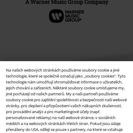
A Warner Music Group Company
Na našich webových stránkách používáme soubory cookie a jiné
technologie, které se společně označují jako „soubory cookies“. Tyto
technologie nám umožňují shromažďovat informace o uživatelích,
Právní informace
jejich chování a zařízeních. Některé soubory cookie umísťujeme my,
jiné pocházejí od našich partnerů. My a naši partneři používáme
Podmínky
soubory cookie pro zajištění spolehlivosti a bezpečnosti naší webové
stránky, pro zlepšení a přizpůsobení vašich nákupních zkušeností,
Prohlášení
pro provádění analýz a pro marketingové účely (např.
personalizované reklamy) na naší webové stránce, v sociálních
médiích a na webových stránkách třetích stran. Pokud jsou údaje
Ochrana osobních údajů
přenášeny do USA, sdílejí se pouze s partnery, na které se vztahuje