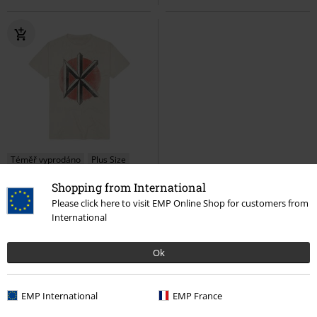
Téměř vyprodáno
Plus Size
Shopping from International
Kč 599,00
Od
Please click here to visit EMP Online Shop for customers from
Distressed Logo
Dead Kennedys
International
Tričko
Ok
EMP International
EMP France
Dead Kennedys merch