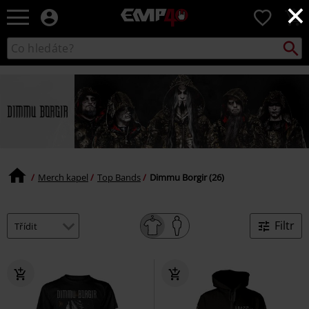
×
EMP
0
-
Hudba,
Vyhled
Katalog
TV
vyhledávání
filmy
&
seriály,
Merch
pro
hráče,
Alternativní
móda
Merch kapel
Top Bands
Dimmu Borgir (26)
Filtr