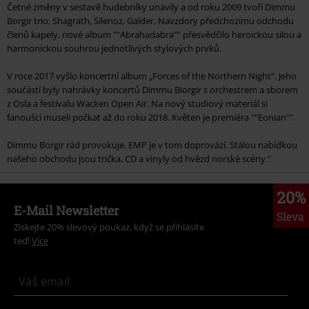
Četné změny v sestavě hudebníky unavily a od roku 2009 tvoří Dimmu
Borgir trio: Shagrath, Silenoz, Galder. Navzdory předchozímu odchodu
členů kapely, nové album ""Abrahadabra"" přesvědčilo heroickou silou a
harmonickou souhrou jednotlivých stylových prvků.
V roce 2017 vyšlo koncertní album „Forces of the Northern Night“. Jeho
součástí byly nahrávky koncertů Dimmu Biorgir s orchestrem a sborem
z Osla a festivalu Wacken Open Air. Na nový studiový materiál si
fanoušci museli počkat až do roku 2018. Květen je premiéra ""Eonian"".
Dimmu Borgir rád provokuje. EMP je v tom doprovází. Stálou nabídkou
našeho obchodu jsou trička, CD a vinyly od hvězd norské scény."
20%
E-Mail Newsletter
Sleva
Získejte 20% slevový poukaz, když se přihlásíte
teď!
Více