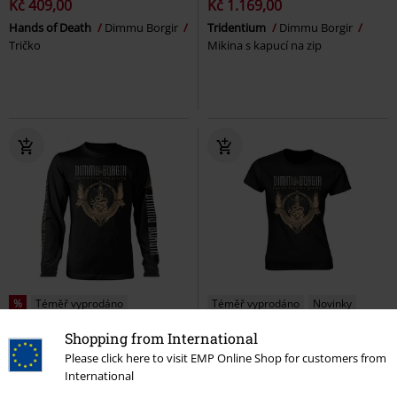
Kč 409,00
Kč 1.169,00
Hands of Death
Dimmu Borgir
Tridentium
Dimmu Borgir
Tričko
Mikina s kapucí na zip
%
Téměř vyprodáno
Téměř vyprodáno
Novinky
Shopping from International
Kč 759,00
Kč 599,00
Please click here to visit EMP Online Shop for customers from
Grand Serpent Rising
Dimmu
Grand Serpent Rising
Dimmu
International
Borgir
Tričko s dlouhým
Borgir
Tričko