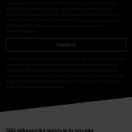
Tímto souhlasím se zasíláním EMP Newslettru a souhlasím s tím, že
E.M.P. Merchandising mbH může zpracovávat mé osobní údaje a
pravidelně mi posílat informace o svých produktech. Mé osobní údaje
budou zpracovány v souladu s ustanoveními
Ochrana osobních údajů
.
Můj souhlas mohu kdykoliv odvolat na odhlašovací odkaz/link.
Unsubscribe
here
.
Odebírat
*Platí pouze online a kód je platný jen 4 týdny. Nelze kombinovat s jinými
slevovými kódy. Po vložení a potvrzení kódu bude sleva automaticky
odečtena z vašeho nákupního košíku. Nevztahuje se na média, knihy,
vstupenky, dárkové poukazy, produkty: Rammstein, (Till) Lindemann, Die
Ärzte, Die Toten Hosen, Feine Sahne Fischfilet, Broilers, Böhse Onkelz a
zboží, jehož koupí podpoříte nadaci.
Náš zákaznický servis je tu pro vás