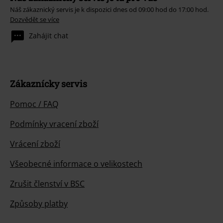
Náš zákaznický servis je k dispozici dnes od 09:00 hod do 17:00 hod.
Dozvědět se více
Zahájit chat
Zákaznícky servis
Pomoc / FAQ
Podmínky vracení zboží
Vrácení zboží
Všeobecné informace o velikostech
Zrušit členství v BSC
Způsoby platby