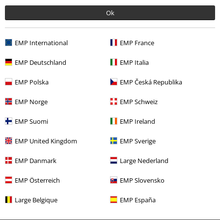
rukávem
Ok
EMP International
EMP France
EMP Deutschland
EMP Italia
EMP Polska
EMP Česká Republika
EMP Norge
EMP Schweiz
EMP Suomi
EMP Ireland
Téměř vyprodáno
Novinky
Téměř vyprodáno
Novinky
EMP United Kingdom
EMP Sverige
Kč 1.499,00
Kč 949,00
EMP Danmark
Large Nederland
Ascent
Dimmu Borgir
Mikina s
Grand Serpent Rising
Dimmu
kapucí na zip
Borgir
Tričko s dlouhým
EMP Österreich
EMP Slovensko
rukávem
Large Belgique
EMP España