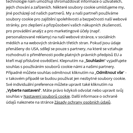
technologie nám umožňují shromažďovat informace o uživatelích,
jejich chování a zařízeních. Některé soubory cookie umísťujeme my,
jiné pocházejí od našich partnerů. My a naši partneři používáme
soubory cookie pro zajištění spolehlivosti a bezpečnosti naší webové
Právní informace
stránky, pro zlepšení a přizpůsobení vašich nákupních zkušeností,
pro provádění analýz a pro marketingové účely (např.
Podmínky
personalizované reklamy) na naší webové stránce, v sociálních
médiích a na webových stránkách třetích stran. Pokud jsou údaje
Prohlášení
přenášeny do USA, sdílejí se pouze s partnery, na které se vztahuje
rozhodnutí o přiměřenosti podle platných právních předpisů EU a
kteří mají příslušné osvědčení. Klepnutím na „
Souhlasím
“ vyjadřujete
Ochrana osobních údajů
souhlas s používáním souborů cookie námi a našimi partnery.
Případně můžete souhlas odmítnout kliknutím na „
Odmítnout vše
“ -
Likvidace odpadu a ochrana životního prostředí
v takovém případě se budou používat jen nezbytné soubory cookie.
Své individuální preference můžete upravit také kliknutím na
Prohlášení o shodě
„
Vyberte nastavení
“. Máte právo kdykoli odvolat nebo upravit svůj
souhlas v
Nastavení souborů cookie
. Další informace o ochraně
Informace o přístupnosti
údajů naleznete na stránce
Zásady ochrany osobních údajů
.
Nastavení souborů cookie
Odstoupení od smlouvy