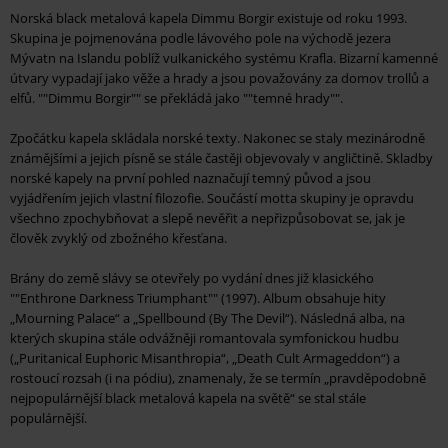
Norská black metalová kapela Dimmu Borgir existuje od roku 1993.
Skupina je pojmenována podle lávového pole na východě jezera
Mývatn na Islandu poblíž vulkanického systému Krafla. Bizarní kamenné
útvary vypadají jako věže a hrady a jsou považovány za domov trollů a
elfů. ""Dimmu Borgir"" se překládá jako ""temné hrady"".
Zpočátku kapela skládala norské texty. Nakonec se staly mezinárodně
známějšími a jejich písně se stále častěji objevovaly v angličtině. Skladby
norské kapely na první pohled naznačují temný původ a jsou
vyjádřením jejich vlastní filozofie. Součástí motta skupiny je opravdu
všechno zpochybňovat a slepě nevěřit a nepřizpůsobovat se, jak je
člověk zvyklý od zbožného křesťana.
Brány do země slávy se otevřely po vydání dnes již klasického
""Enthrone Darkness Triumphant"" (1997). Album obsahuje hity
„Mourning Palace“ a „Spellbound (By The Devil“). Následná alba, na
kterých skupina stále odvážněji romantovala symfonickou hudbu
(„Puritanical Euphoric Misanthropia“, „Death Cult Armageddon“) a
rostoucí rozsah (i na pódiu), znamenaly, že se termín „pravděpodobně
nejpopulárnější black metalová kapela na světě“ se stal stále
populárnější.