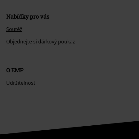
Nabídky pro vás
Soutěž
Objednejte si dárkový poukaz
O EMP
Udržitelnost