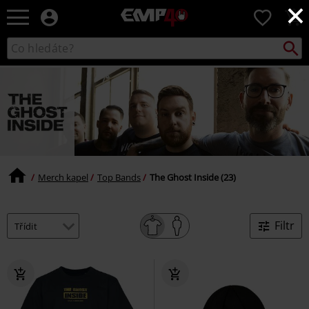
×
EMP
0
-
Hudba,
Vyhled
Katalog
TV
vyhledávání
filmy
&
seriály,
Merch
pro
hráče,
Alternativní
móda
Merch kapel
Top Bands
The Ghost Inside (23)
Filtr