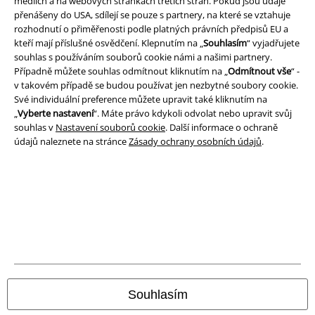
médiích a na webových stránkách třetích stran. Pokud jsou údaje
přenášeny do USA, sdílejí se pouze s partnery, na které se vztahuje
rozhodnutí o přiměřenosti podle platných právních předpisů EU a
Ochrana osobních údajů
kteří mají příslušné osvědčení. Klepnutím na „
Souhlasím
“ vyjadřujete
souhlas s používáním souborů cookie námi a našimi partnery.
Likvidace odpadu a ochrana životního prostředí
Případně můžete souhlas odmítnout kliknutím na „
Odmítnout vše
“ -
v takovém případě se budou používat jen nezbytné soubory cookie.
Prohlášení o shodě
Své individuální preference můžete upravit také kliknutím na
„
Vyberte nastavení
“. Máte právo kdykoli odvolat nebo upravit svůj
Informace o přístupnosti
souhlas v
Nastavení souborů cookie
. Další informace o ochraně
údajů naleznete na stránce
Zásady ochrany osobních údajů
.
Nastavení souborů cookie
Odstoupení od smlouvy
Všechny ceny jsou včetně DPH, bez
poštovného a balného
© 1986-2026 EMP Merchandising
Souhlasím
Naše online obchody