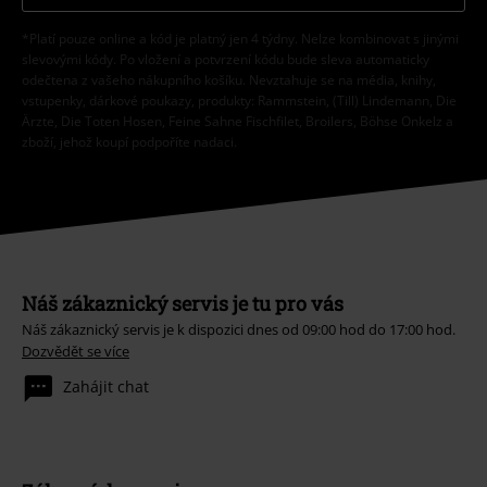
*Platí pouze online a kód je platný jen 4 týdny. Nelze kombinovat s jinými
slevovými kódy. Po vložení a potvrzení kódu bude sleva automaticky
odečtena z vašeho nákupního košíku. Nevztahuje se na média, knihy,
vstupenky, dárkové poukazy, produkty: Rammstein, (Till) Lindemann, Die
Ärzte, Die Toten Hosen, Feine Sahne Fischfilet, Broilers, Böhse Onkelz a
zboží, jehož koupí podpoříte nadaci.
Náš zákaznický servis je tu pro vás
Náš zákaznický servis je k dispozici dnes od 09:00 hod do 17:00 hod.
Dozvědět se více
Zahájit chat