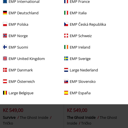
Kč 549,00
Kč 549,00
EMP International
EMP France
Break Free
The Ghost Inside
Avalanche
The Ghost Inside
EMP Deutschland
EMP Italia
Tričko
Tričko
EMP Polska
EMP Česká Republika
EMP Norge
EMP Schweiz
EMP Suomi
EMP Ireland
EMP United Kingdom
EMP Sverige
EMP Danmark
Large Nederland
EMP Österreich
EMP Slovensko
Large Belgique
EMP España
%
Téměř vyprodáno
%
Exkluzivní
Kč 549,00
Kč 549,00
Survive
The Ghost Inside
The Ghost Inside
The Ghost
Tričko
Inside
Tričko