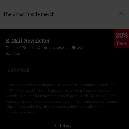
The Ghost Inside merch
20%
E-Mail Newsletter
Sleva
Získejte 20% slevový poukaz, když se přihlásíte
teď!
Více
Tímto souhlasím se zasíláním EMP Newslettru a souhlasím s tím, že
E.M.P. Merchandising mbH může zpracovávat mé osobní údaje a
pravidelně mi posílat informace o svých produktech. Mé osobní údaje
budou zpracovány v souladu s ustanoveními
Ochrana osobních údajů
.
Můj souhlas mohu kdykoliv odvolat na odhlašovací odkaz/link.
Unsubscribe
here
.
Odebírat