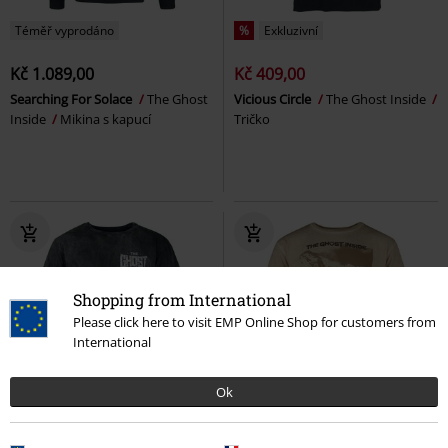
Téměř vyprodáno
%
Exkluzivní
Kč 1.089,00
Kč 409,00
Searching For Solace
The Ghost
Vicious Circle
The Ghost Inside
Inside
Mikina s kapucí
Tričko
Shopping from International
Please click here to visit EMP Online Shop for customers from
International
Ok
SLEVA 27%
Exkluzivní
%
Exkluzivní
DMC
Kč 759,00