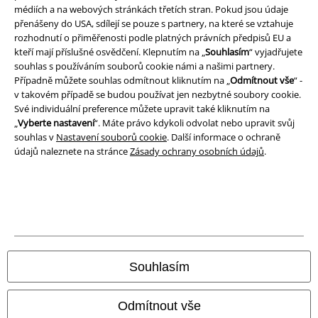
Ochrana osobních údajů
médiích a na webových stránkách třetích stran. Pokud jsou údaje
přenášeny do USA, sdílejí se pouze s partnery, na které se vztahuje
Likvidace odpadu a ochrana životního prostředí
rozhodnutí o přiměřenosti podle platných právních předpisů EU a
kteří mají příslušné osvědčení. Klepnutím na „
Souhlasím
“ vyjadřujete
Prohlášení o shodě
souhlas s používáním souborů cookie námi a našimi partnery.
Případně můžete souhlas odmítnout kliknutím na „
Odmítnout vše
“ -
v takovém případě se budou používat jen nezbytné soubory cookie.
Informace o přístupnosti
Své individuální preference můžete upravit také kliknutím na
„
Vyberte nastavení
“. Máte právo kdykoli odvolat nebo upravit svůj
Nastavení souborů cookie
souhlas v
Nastavení souborů cookie
. Další informace o ochraně
údajů naleznete na stránce
Zásady ochrany osobních údajů
.
Odstoupení od smlouvy
Všechny ceny jsou včetně DPH, bez
poštovného a balného
© 1986-2026 EMP Merchandising
Souhlasím
Naše online obchody
Odmítnout vše