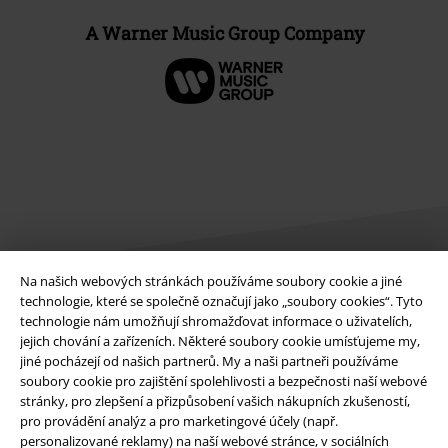
A Warner Music Group Company
Na našich webových stránkách používáme soubory cookie a jiné
technologie, které se společně označují jako „soubory cookies“. Tyto
technologie nám umožňují shromažďovat informace o uživatelích,
Právní informace
jejich chování a zařízeních. Některé soubory cookie umísťujeme my,
Podmínky
jiné pocházejí od našich partnerů. My a naši partneři používáme
soubory cookie pro zajištění spolehlivosti a bezpečnosti naší webové
stránky, pro zlepšení a přizpůsobení vašich nákupních zkušeností,
Prohlášení
pro provádění analýz a pro marketingové účely (např.
personalizované reklamy) na naší webové stránce, v sociálních