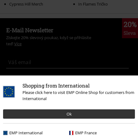
Cypress Hill Merch
In Flames Tričko
20%
E-Mail Newsletter
Sleva
Získejte 20% slevový poukaz, když se přihlásíte
teď!
Více
Tímto souhlasím se zasíláním EMP Newslettru a souhlasím s tím, že
E.M.P. Merchandising mbH může zpracovávat mé osobní údaje a
Shopping from International
pravidelně mi posílat informace o svých produktech. Mé osobní údaje
Please click here to visit EMP Online Shop for customers from
budou zpracovány v souladu s ustanoveními
Ochrana osobních údajů
.
International
Můj souhlas mohu kdykoliv odvolat na odhlašovací odkaz/link.
Unsubscribe
here
.
Ok
Odebírat
EMP International
EMP France
*Platí pouze online a kód je platný jen 4 týdny. Nelze kombinovat s jinými