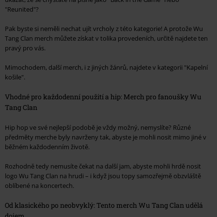
"Reunited"?
Pak byste si neměli nechat ujít vrcholy z této kategorie! A protože Wu
Tang Clan merch můžete získat v tolika provedeních, určitě najdete ten
pravý pro vás.
Mimochodem, další merch, i z jiných žánrů, najdete v kategorii "Kapelní
košile".
Vhodné pro každodenní použití a hip: Merch pro fanoušky Wu
Tang Clan
Hip hop ve své nejlepší podobě je vždy možný, nemyslíte? Různé
předměty merche byly navrženy tak, abyste je mohli nosit mimo jiné v
běžném každodenním životě.
Rozhodně tedy nemusíte čekat na další jam, abyste mohli hrdě nosit
logo Wu Tang Clan na hrudi – i když jsou topy samozřejmě obzvláště
oblíbené na koncertech.
Od klasického po neobvyklý: Tento merch Wu Tang Clan udělá
dojem