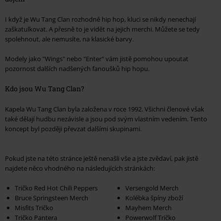
I když je Wu Tang Clan rozhodně hip hop, kluci se nikdy nenechají
zaškatulkovat. A přesně to je vidět na jejich merchi. Můžete se tedy
spolehnout, ale nemusíte, na klasické barvy.
Modely jako "Wings" nebo "Enter" vám jistě pomohou upoutat
pozornost dalších nadšených fanoušků hip hopu.
Kdo jsou Wu Tang Clan?
Kapela Wu Tang Clan byla založena v roce 1992. Všichni členové však
také dělají hudbu nezávisle a jsou pod svým vlastním vedením. Tento
koncept byl později převzat dalšími skupinami.
Pokud jste na této stránce ještě nenašli vše a jste zvědaví, pak jistě
najdete něco vhodného na následujících stránkách:
Tričko Red Hot Chili Peppers
Versengold Merch
Bruce Springsteen Merch
Kolébka špíny zboží
Misfits Tričko
Mayhem Merch
Tričko Pantera
Powerwolf Tričko