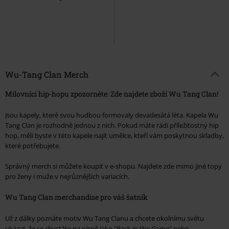
Wu-Tang Clan Merch
Milovníci hip-hopu zpozorněte: Zde najdete zboží Wu Tang Clan!
Jsou kapely, které svou hudbou formovaly devadesátá léta. Kapela Wu
Tang Clan je rozhodně jednou z nich. Pokud máte rádi příležitostný hip
hop, měli byste v této kapele najít umělce, kteří vám poskytnou skladby,
které potřebujete.
Správný merch si můžete koupit v e-shopu. Najdete zde mimo jiné topy
pro ženy i muže v nejrůznějších variacích.
Wu Tang Clan merchandise pro váš šatník
Už z dálky poznáte motiv Wu Tang Clanu a chcete okolnímu světu
ukázat, že se chystáte na písně jako "Back in the Game" nebo