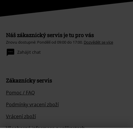
Náš zákaznický servis je tu pro vás
Znovu dostupné: Pondělí od 09:00 do 17:00.
Dozvědět se více
Zahájit chat
Zákaznícky servis
Pomoc / FAQ
Podmínky vracení zboží
Vrácení zboží
Všeobecné informace o velikostech