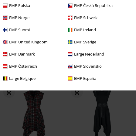
EMP Polska
EMP Česká Republika
EMP Norge
EMP Schweiz
EMP Suomi
EMP Ireland
%
%
EMP United Kingdom
EMP Sverige
Kč 1.691,00
Kč 1.359,00
Šaty Adelaide
Poizen Industries
Floral Long Dress
H&R London
EMP Danmark
Large Nederland
Krátké šaty
Středně dlouhé šaty
EMP Österreich
EMP Slovensko
Large Belgique
EMP España