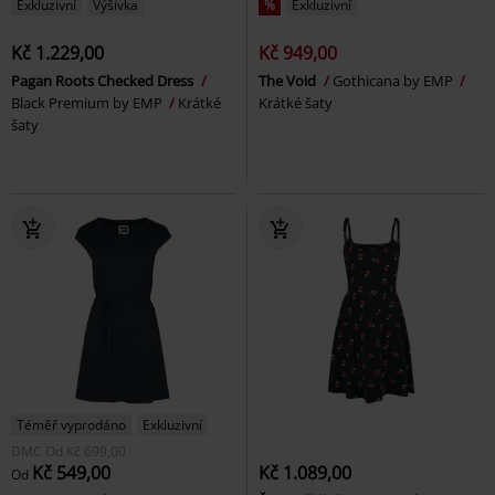
Exkluzivní
Výšivka
%
Exkluzivní
Kč 1.229,00
Kč 949,00
Pagan Roots Checked Dress
The Void
Gothicana by EMP
Black Premium by EMP
Krátké
Krátké šaty
šaty
Téměř vyprodáno
Exkluzivní
DMC
Od
Kč 699,00
Kč 549,00
Kč 1.089,00
Od