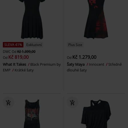
SLEVA 41%
Exkluzivní
Plus Size
DMC
Od
Kč 1.399,00
Kč 819,00
Kč 1.279,00
Od
Od
What It Takes
Black Premium by
Šaty Maya
Innocent
Středně
EMP
Krátké šaty
dlouhé šaty