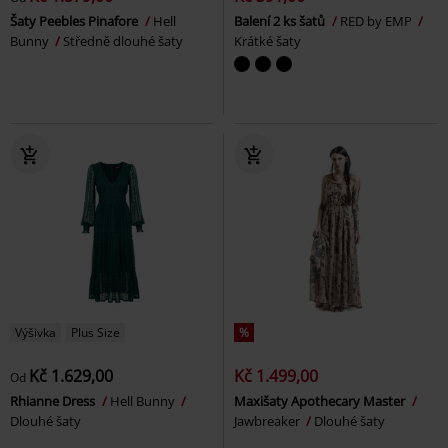
Šaty Peebles Pinafore
Hell
Balení 2 ks šatů
RED by EMP
Bunny
Středně dlouhé šaty
Krátké šaty
Výšivka
Plus Size
%
Kč 1.629,00
Kč 1.499,00
Od
Rhianne Dress
Hell Bunny
Maxišaty Apothecary Master
Dlouhé šaty
Jawbreaker
Dlouhé šaty