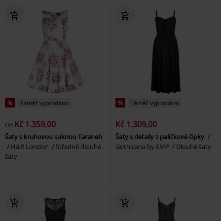
%
Téměř vyprodáno
%
Téměř vyprodáno
Kč 1.359,00
Kč 1.309,00
Od
Šaty s kruhovou suknou Taraneh
Šaty s detaily z paličkové čipky
H&R London
Středně dlouhé
Gothicana by EMP
Dlouhé šaty
šaty