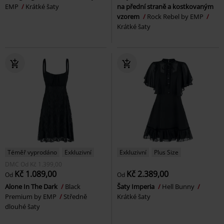
EMP
Krátké šaty
na přední straně a kostkovaným
vzorem
Rock Rebel by EMP
Krátké šaty
Téměř vyprodáno
Exkluzivní
Exkluzivní
Plus Size
DMC
Od
Kč 1.399,00
Kč 1.089,00
Kč 2.389,00
Od
Od
Alone In The Dark
Black
Šaty Imperia
Hell Bunny
Premium by EMP
Středně
Krátké šaty
dlouhé šaty