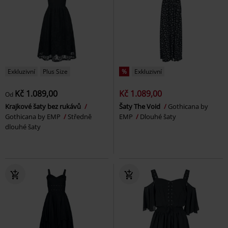
Exkluzivní
Plus Size
%
Exkluzivní
Kč 1.089,00
Kč 1.089,00
Od
Krajkové šaty bez rukávů
Šaty The Void
Gothicana by
Gothicana by EMP
Středně
EMP
Dlouhé šaty
dlouhé šaty