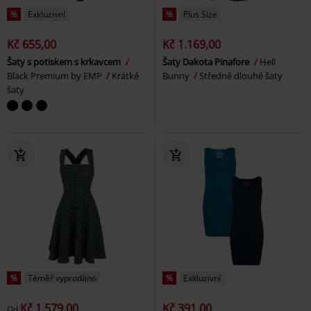
%
Exkluzivní
%
Plus Size
Kč 655,00
Kč 1.169,00
Šaty s potiskem s krkavcem
Šaty Dakota Pinafore
Hell
Black Premium by EMP
Krátké
Bunny
Středně dlouhé šaty
šaty
%
Téměř vyprodáno
%
Exkluzivní
Kč 1.579,00
Kč 391,00
Od