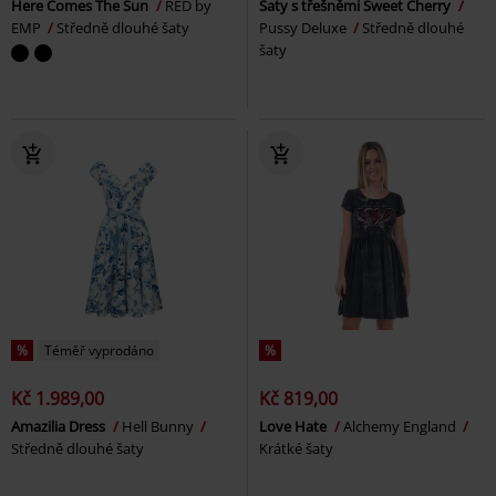
Here Comes The Sun
RED by
Šaty s třešněmi Sweet Cherry
EMP
Středně dlouhé šaty
Pussy Deluxe
Středně dlouhé
šaty
%
Téměř vyprodáno
%
Kč 1.989,00
Kč 819,00
Amazilia Dress
Hell Bunny
Love Hate
Alchemy England
Středně dlouhé šaty
Krátké šaty