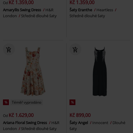
Kč 1.359,00
Kč 1.359,00
Od
Amaryllis Swing Dress
H&R
Šaty Eranthe
Heartless
London
Středně dlouhé šaty
Středně dlouhé šaty
%
Téměř vyprodáno
%
Kč 1.629,00
Kč 899,00
Od
Ariana Floral Swing Dress
H&R
Šaty Angel
Innocent
Dlouhé
London
Středně dlouhé šaty
šaty