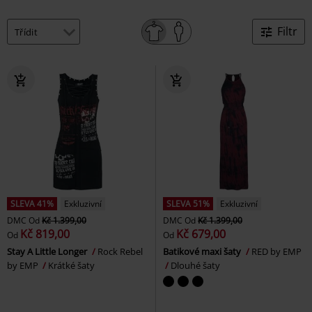
Filtr
SLEVA 41%
Exkluzivní
SLEVA 51%
Exkluzivní
DMC
Od
Kč 1.399,00
DMC
Od
Kč 1.399,00
Kč 819,00
Kč 679,00
Od
Od
Stay A Little Longer
Rock Rebel
Batikové maxi šaty
RED by EMP
by EMP
Krátké šaty
Dlouhé šaty