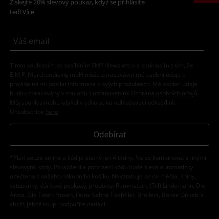
Získejte 20% slevový poukaz, když se přihlásíte
teď!
Více
Tímto souhlasím se zasíláním EMP Newslettru a souhlasím s tím, že
E.M.P. Merchandising mbH může zpracovávat mé osobní údaje a
pravidelně mi posílat informace o svých produktech. Mé osobní údaje
budou zpracovány v souladu s ustanoveními
Ochrana osobních údajů
.
Můj souhlas mohu kdykoliv odvolat na odhlašovací odkaz/link.
Unsubscribe
here
.
Odebírat
*Platí pouze online a kód je platný jen 4 týdny. Nelze kombinovat s jinými
slevovými kódy. Po vložení a potvrzení kódu bude sleva automaticky
odečtena z vašeho nákupního košíku. Nevztahuje se na média, knihy,
vstupenky, dárkové poukazy, produkty: Rammstein, (Till) Lindemann, Die
Ärzte, Die Toten Hosen, Feine Sahne Fischfilet, Broilers, Böhse Onkelz a
zboží, jehož koupí podpoříte nadaci.