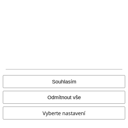
Staňte se součástí komunity!
Souhlasím
Způsoby platby
Odmítnout vše
Vyberte nastavení
Bankovní převod
Platba na dobírku