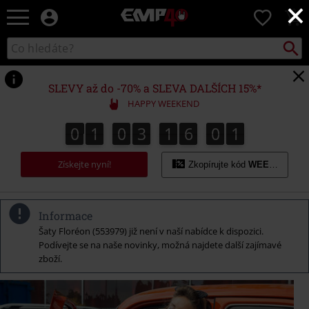
×
EMP
0
-
Hudba,
Vyhled
Katalog
TV
vyhledávání
filmy
&
SLEVY až do -70% a SLEVA DALŠÍCH 15%*
seriály,
HAPPY WEEKEND
Merch
pro
0
1
0
3
1
6
0
0
0
1
0
3
1
5
5
9
9
1
0
5
5
6
0
hráče,
Alternativní
Získejte nyní!
móda
Zkopírujte kód
WEEKEND
Informace
Šaty Floréon (553979) již není v naší nabídce k dispozici.
Podívejte se na naše novinky, možná najdete další zajímavé
zboží.