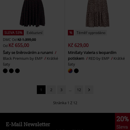
SLEVA 53%
Exkluzivní
%
Téměř vyprodáno
DMC
Od
Kč 1.399,00
Kč 655,00
Kč 629,00
Od
Šaty se šněrováním a runami
Minišaty Valeria s leopardím
Black Premium by EMP
Krátké
potiskem
RED by EMP
Krátké
šaty
šaty
1
2
3
...
12
Stránka 1 Z 12
20%
E-Mail Newsletter
Sleva