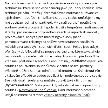
Na našich webových stránkách používáme soubory cookie a jiné
Zrušit členství v BSC
technologie, které se společně označují jako „soubory cookies“. Tyto
technologie nám umožňují shromažďovat informace o uživatelích,
Způsoby platby
jejich chování a zařízeních. Některé soubory cookie umísťujeme my,
jiné pocházejí od našich partnerů. My a naši partneři používáme
soubory cookie pro zajištění spolehlivosti a bezpečnosti naší webové
stránky, pro zlepšení a přizpůsobení vašich nákupních zkušeností,
pro provádění analýz a pro marketingové účely (např.
Nabídky pro vás
personalizované reklamy) na naší webové stránce, v sociálních
médiích a na webových stránkách třetích stran. Pokud jsou údaje
Soutěž
přenášeny do USA, sdílejí se pouze s partnery, na které se vztahuje
rozhodnutí o přiměřenosti podle platných právních předpisů EU a
Objednejte si dárkový poukaz
kteří mají příslušné osvědčení. Klepnutím na „
Souhlasím
“ vyjadřujete
souhlas s používáním souborů cookie námi a našimi partnery.
Případně můžete souhlas odmítnout kliknutím na „
Odmítnout vše
“ -
v takovém případě se budou používat jen nezbytné soubory cookie.
O EMP
Své individuální preference můžete upravit také kliknutím na
„
Vyberte nastavení
“. Máte právo kdykoli odvolat nebo upravit svůj
Udržitelnost
souhlas v
Nastavení souborů cookie
. Další informace o ochraně
údajů naleznete na stránce
Zásady ochrany osobních údajů
.