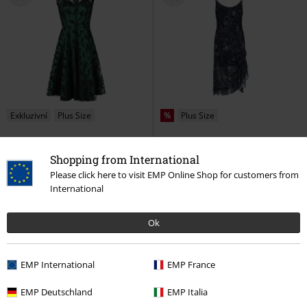
Exkluzivní
Plus Size
%
Plus Size
Kč 1.899,00
Kč 1.629,00
Od
Od
Shopping from International
Emerald
Voodoo Vixen
Purple Night Crows Mesh Midi
Please click here to visit EMP Online Shop for customers from
Středně dlouhé šaty
Dress
Jawbreaker
Středně
International
dlouhé šaty
Ok
EMP International
EMP France
EMP Deutschland
EMP Italia