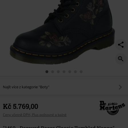
nappa/567627.html
Najít více z kategorie "Boty"
Kč 5.769,00
Ceny včetně DPH, Plus poštovné a balné
"1460 - Decayed Roses Classic Tumbled Nappa"