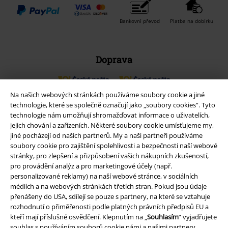
Bankovní převod
Platba na dobírku
Doprava
Na našich webových stránkách používáme soubory cookie a jiné
Balíkovna
Balík Do ruky
technologie, které se společně označují jako „soubory cookies“. Tyto
technologie nám umožňují shromažďovat informace o uživatelích,
jejich chování a zařízeních. Některé soubory cookie umísťujeme my,
EMP aplikaci
jiné pocházejí od našich partnerů. My a naši partneři používáme
soubory cookie pro zajištění spolehlivosti a bezpečnosti naší webové
Stáhněte si novou EMP aplikaci zdarma a využijte všechny nové
stránky, pro zlepšení a přizpůsobení vašich nákupních zkušeností,
funkce a výhody!
pro provádění analýz a pro marketingové účely (např.
personalizované reklamy) na naší webové stránce, v sociálních
médiích a na webových stránkách třetích stran. Pokud jsou údaje
přenášeny do USA, sdílejí se pouze s partnery, na které se vztahuje
rozhodnutí o přiměřenosti podle platných právních předpisů EU a
kteří mají příslušné osvědčení. Klepnutím na „
Souhlasím
“ vyjadřujete
A Warner Music Group Company
souhlas s používáním souborů cookie námi a našimi partnery.