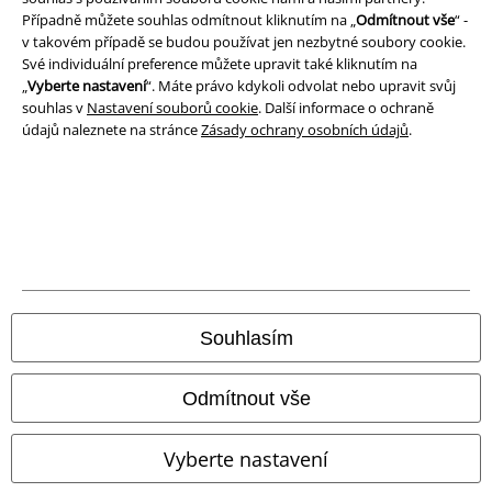
Případně můžete souhlas odmítnout kliknutím na „
Odmítnout vše
“ -
v takovém případě se budou používat jen nezbytné soubory cookie.
Své individuální preference můžete upravit také kliknutím na
„
Vyberte nastavení
“. Máte právo kdykoli odvolat nebo upravit svůj
souhlas v
Nastavení souborů cookie
. Další informace o ochraně
údajů naleznete na stránce
Zásady ochrany osobních údajů
.
Právní informace
Souhlasím
Podmínky
Prohlášení
Odmítnout vše
Ochrana osobních údajů
Vyberte nastavení
Likvidace odpadu a ochrana životního prostředí