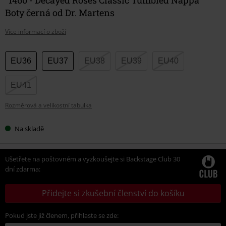
Boty černá od Dr. Martens
Více informací o zboží
Vyberte
EU36
EU37
EU38
EU39
EU40
si
velikost
EU41
Rozměrová a velikostní tabulka
Na skladě
Ušetřete na poštovném a vyzkoušejte si Backstage Club 30
dní zdarma:
Přidejte si zkušební členství do košíku
Pokud jste již členem, přihlaste se zde: