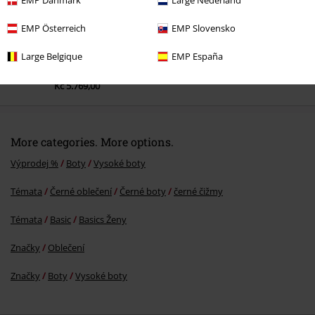
EMP Danmark
Large Nederland
EMP Österreich
EMP Slovensko
Large Belgique
EMP España
Kč 5.769,00
More categories. More options.
Výprodej %
Boty
Vysoké boty
Témata
Černé oblečení
Černé boty
černé čižmy
Témata
Basic
Basics Ženy
Značky
Oblečení
Značky
Boty
Vysoké boty