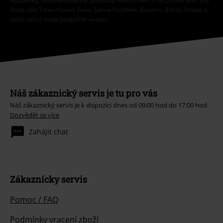
vstupenky, dárkové poukazy, produkty: Rammstein, (Till) Lindemann, Die
Ärzte, Die Toten Hosen, Feine Sahne Fischfilet, Broilers, Böhse Onkelz a
zboží, jehož koupí podpoříte nadaci.
Náš zákaznický servis je tu pro vás
Náš zákaznický servis je k dispozici dnes od 09:00 hod do 17:00 hod.
Dozvědět se více
Zahájit chat
Zákaznícky servis
Pomoc / FAQ
Podmínky vracení zboží