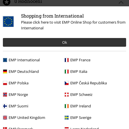
0 Hodnocení
Shopping from International
Podělte se o váš názor "1460 - Decayed Roses Classic
Please click here to visit EMP Online Shop for customers from
Tumbled Nappa".
International
Napsat hodnocení
Ok
EMP International
EMP France
EMP Deutschland
EMP Italia
EMP Polska
EMP Česká Republika
EMP Norge
EMP Schweiz
Naposledy navštívené
EMP Suomi
EMP Ireland
EMP United Kingdom
EMP Sverige