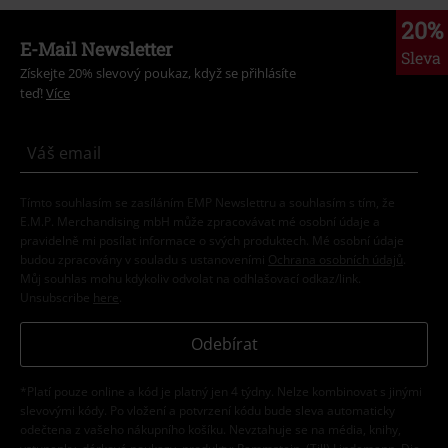
20%
E-Mail Newsletter
Sleva
Získejte 20% slevový poukaz, když se přihlásíte
teď!
Více
Tímto souhlasím se zasíláním EMP Newslettru a souhlasím s tím, že
E.M.P. Merchandising mbH může zpracovávat mé osobní údaje a
pravidelně mi posílat informace o svých produktech. Mé osobní údaje
budou zpracovány v souladu s ustanoveními
Ochrana osobních údajů
.
Můj souhlas mohu kdykoliv odvolat na odhlašovací odkaz/link.
Unsubscribe
here
.
Odebírat
*Platí pouze online a kód je platný jen 4 týdny. Nelze kombinovat s jinými
slevovými kódy. Po vložení a potvrzení kódu bude sleva automaticky
odečtena z vašeho nákupního košíku. Nevztahuje se na média, knihy,