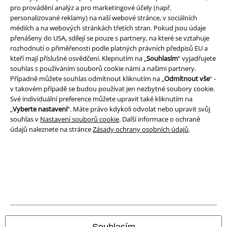
A Warner Music Group Company
pro provádění analýz a pro marketingové účely (např.
personalizované reklamy) na naší webové stránce, v sociálních
médiích a na webových stránkách třetích stran. Pokud jsou údaje
přenášeny do USA, sdílejí se pouze s partnery, na které se vztahuje
rozhodnutí o přiměřenosti podle platných právních předpisů EU a
kteří mají příslušné osvědčení. Klepnutím na „
Souhlasím
“ vyjadřujete
souhlas s používáním souborů cookie námi a našimi partnery.
Případně můžete souhlas odmítnout kliknutím na „
Odmítnout vše
“ -
v takovém případě se budou používat jen nezbytné soubory cookie.
Své individuální preference můžete upravit také kliknutím na
„
Vyberte nastavení
“. Máte právo kdykoli odvolat nebo upravit svůj
souhlas v
Nastavení souborů cookie
. Další informace o ochraně
údajů naleznete na stránce
Zásady ochrany osobních údajů
.
Právní informace
Podmínky
Prohlášení
Ochrana osobních údajů
Souhlasím