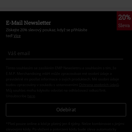
20%
E-Mail Newsletter
Sleva
Získejte 20% slevový poukaz, když se přihlásíte
teď!
Více
Tímto souhlasím se zasíláním EMP Newslettru a souhlasím s tím, že
E.M.P. Merchandising mbH může zpracovávat mé osobní údaje a
pravidelně mi posílat informace o svých produktech. Mé osobní údaje
budou zpracovány v souladu s ustanoveními
Ochrana osobních údajů
.
Můj souhlas mohu kdykoliv odvolat na odhlašovací odkaz/link.
Unsubscribe
here
.
Odebírat
*Platí pouze online a kód je platný jen 4 týdny. Nelze kombinovat s jinými
slevovými kódy. Po vložení a potvrzení kódu bude sleva automaticky