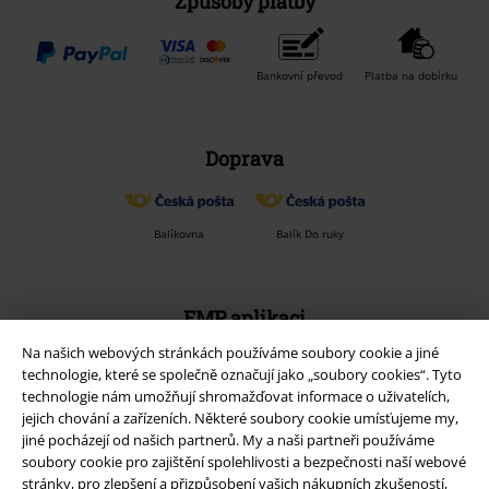
Způsoby platby
Bankovní převod
Platba na dobírku
Doprava
Balíkovna
Balík Do ruky
EMP aplikaci
Stáhněte si novou EMP aplikaci zdarma a využijte všechny nové
Na našich webových stránkách používáme soubory cookie a jiné
funkce a výhody!
technologie, které se společně označují jako „soubory cookies“. Tyto
technologie nám umožňují shromažďovat informace o uživatelích,
jejich chování a zařízeních. Některé soubory cookie umísťujeme my,
jiné pocházejí od našich partnerů. My a naši partneři používáme
soubory cookie pro zajištění spolehlivosti a bezpečnosti naší webové
stránky, pro zlepšení a přizpůsobení vašich nákupních zkušeností,