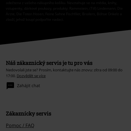
odečtena z vašeho nákupního košíku. Nevztahuje se na média, knihy,
vstupenky, dárkové poukazy, produkty: Rammstein, (Till) Lindemann, Die
Ärzte, Die Toten Hosen, Feine Sahne Fischfilet, Broilers, Böhse Onkelz a
zboží, jehož koupí podpoříte nadaci.
Náš zákaznický servis je tu pro vás
Nedovolali jste se? Prosím, kontaktujte nás znovu: zítra od 09:00 do
17:00.
Dozvědět se více
Zahájit chat
Zákaznícky servis
Pomoc / FAQ