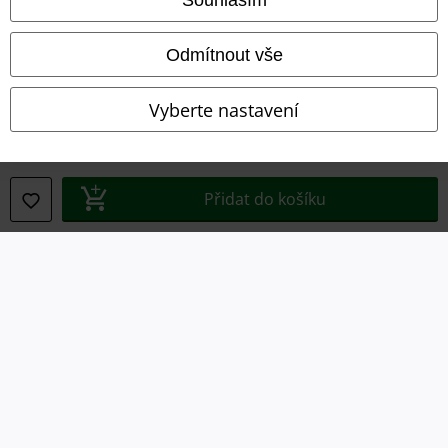
Likvidace odpadu a ochrana životního prostředí
Odmítnout vše
Prohlášení o shodě
Vyberte nastavení
Informace o přístupnosti
Nastavení souborů cookie
Přidat do košíku
Odstoupení od smlouvy
Všechny ceny jsou včetně DPH, bez
poštovného a balného
© 1986-2026 EMP Merchandising
Naše online obchody
EMP International