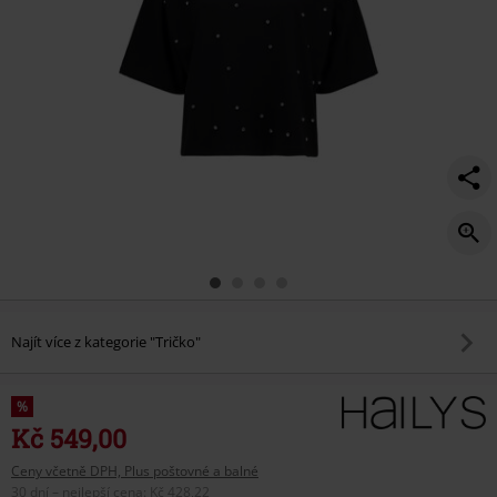
Najít více z kategorie "Tričko"
%
Kč 549,00
Ceny včetně DPH, Plus poštovné a balné
30 dní – nejlepší cena
:
Kč 428,22