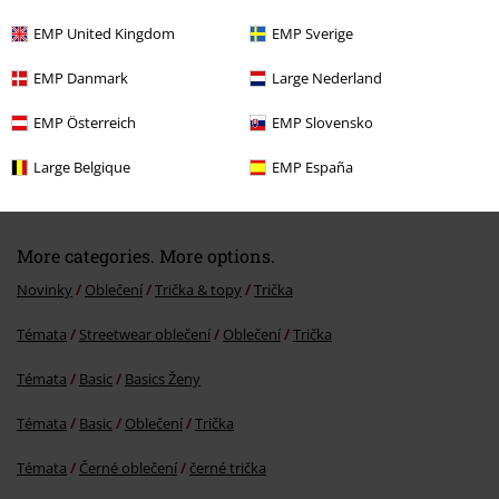
EMP United Kingdom
EMP Sverige
EMP Danmark
Large Nederland
EMP Österreich
EMP Slovensko
%
Kč 549,00
Large Belgique
EMP España
More categories. More options.
Novinky
Oblečení
Trička & topy
Trička
Témata
Streetwear oblečení
Oblečení
Trička
Témata
Basic
Basics Ženy
Témata
Basic
Oblečení
Trička
Témata
Černé oblečení
černé trička