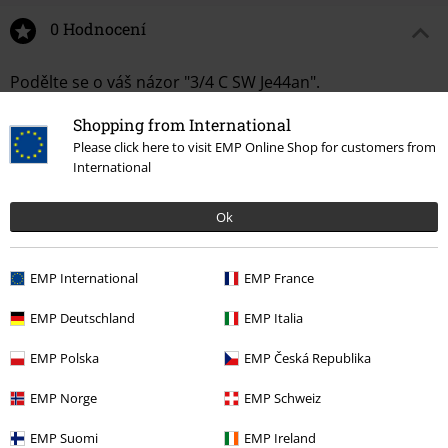
0 Hodnocení
Podělte se o váš názor "3/4 C SW Je44an".
Napsat hodnocení
Shopping from International
Please click here to visit EMP Online Shop for customers from
International
Ok
EMP International
EMP France
EMP Deutschland
EMP Italia
EMP Polska
EMP Česká Republika
Naposledy navštívené
EMP Norge
EMP Schweiz
EMP Suomi
EMP Ireland