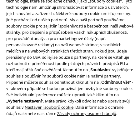
technologie, které se společně označují jako „soubory cookies“. Tyto
funkce a výhody!
technologie nám umožňují shromažďovat informace o uživatelích,
jejich chování a zařízeních. Některé soubory cookie umísťujeme my,
jiné pocházejí od našich partnerů. My a naši partneři používáme
soubory cookie pro zajištění spolehlivosti a bezpečnosti naší webové
stránky, pro zlepšení a přizpůsobení vašich nákupních zkušeností,
pro provádění analýz a pro marketingové účely (např.
A Warner Music Group Company
personalizované reklamy) na naší webové stránce, v sociálních
médiích a na webových stránkách třetích stran. Pokud jsou údaje
přenášeny do USA, sdílejí se pouze s partnery, na které se vztahuje
rozhodnutí o přiměřenosti podle platných právních předpisů EU a
kteří mají příslušné osvědčení. Klepnutím na „
Souhlasím
“ vyjadřujete
souhlas s používáním souborů cookie námi a našimi partnery.
Případně můžete souhlas odmítnout kliknutím na „
Odmítnout vše
“ -
v takovém případě se budou používat jen nezbytné soubory cookie.
Své individuální preference můžete upravit také kliknutím na
„
Vyberte nastavení
“. Máte právo kdykoli odvolat nebo upravit svůj
souhlas v
Nastavení souborů cookie
. Další informace o ochraně
údajů naleznete na stránce
Zásady ochrany osobních údajů
.
Právní informace