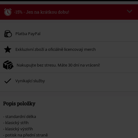
-15% - Jen na krátkou dobu!
Kód poukazu
WEEKEND
Kopírovat kód
Platné do 8/9/26
Platba PayPal
Minimální hodnota objednávky 1.299 Kč.
Exkluzivní zboží a oficiálně licencovaý merch
Po zadání kódu v košíku, se sleva uplatní automaticky.
Nelze kombinovat s jinými akciovými kódy. Sleva se nevztahuje na: knihy,
Nakupujte bez stresu. Máte 30 dní na vrácení!
média, vstupenky, Rammstein, (Till) Lindemann, Böhse Onkelz, Broilers, Die
Ärzte, Die Toten Hosen, Metality, dárkové poukazy a položky, jejichž koupí
podpoříte nadaci.
Vynikající služby
Popis položky
- standardní délka
- klasický střih
- klasický výstřih
- potisk na přední straně