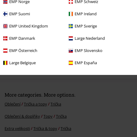
Naposledy navštívené
EMP Norge
EMP Schweiz
EMP Suomi
EMP Ireland
EMP United Kingdom
EMP Sverige
EMP Danmark
Large Nederland
EMP Österreich
EMP Slovensko
SLEVA 48%
Large Belgique
EMP España
DMC
Kč 799,00
Kč 409,00
More categories. More options.
Oblečení
Trička a topy
Trička
Oblečení & doplňky
Topy
Trička
Extra velikosti
Trička & topy
Trička