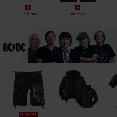
%
%
Kč 359,00
Kč 655,00
SLEVA 28%