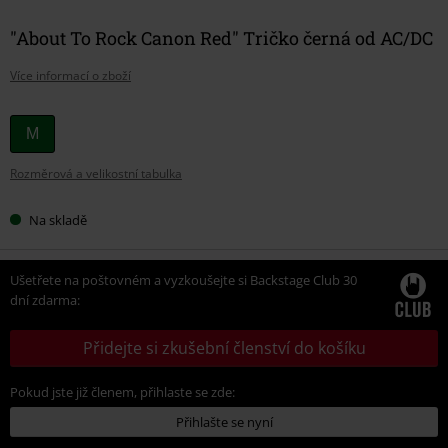
"About To Rock Canon Red" Tričko černá od AC/DC
Více informací o zboží
Vyberte
M
si
Rozměrová a velikostní tabulka
velikost
Na skladě
Ušetřete na poštovném a vyzkoušejte si Backstage Club 30
dní zdarma:
Přidejte si zkušební členství do košíku
Pokud jste již členem, přihlaste se zde:
Přihlašte se nyní