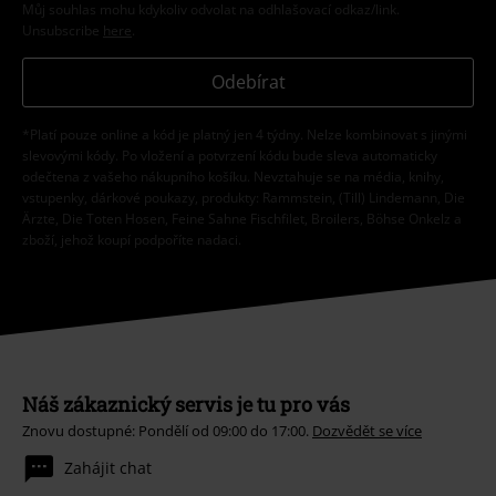
Můj souhlas mohu kdykoliv odvolat na odhlašovací odkaz/link.
Unsubscribe
here
.
Odebírat
*Platí pouze online a kód je platný jen 4 týdny. Nelze kombinovat s jinými
slevovými kódy. Po vložení a potvrzení kódu bude sleva automaticky
odečtena z vašeho nákupního košíku. Nevztahuje se na média, knihy,
vstupenky, dárkové poukazy, produkty: Rammstein, (Till) Lindemann, Die
Ärzte, Die Toten Hosen, Feine Sahne Fischfilet, Broilers, Böhse Onkelz a
zboží, jehož koupí podpoříte nadaci.
Náš zákaznický servis je tu pro vás
Znovu dostupné: Pondělí od 09:00 do 17:00.
Dozvědět se více
Zahájit chat