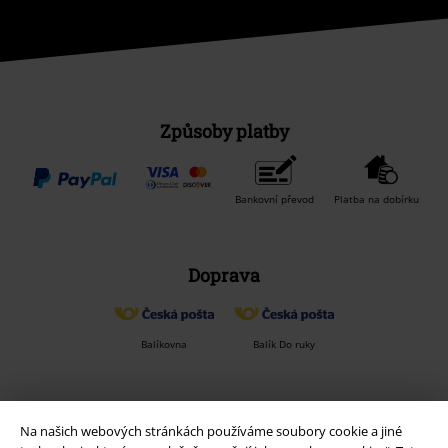
Způsoby platby
Bankovní převod
Platba na dobírku
Doprava
Balíkovna
Balík Do ruky
EMP aplikaci
Na našich webových stránkách používáme soubory cookie a jiné
Stáhněte si novou EMP aplikaci zdarma a využijte všechny nové