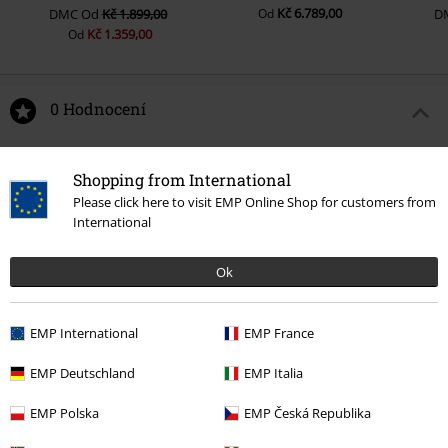
Kč 6.789,00
DMC
Od
Kč 1.899,00
Od
D
Kč 1.359,00
Od
0 Hodnocení
Podělte se o váš názor "About To Rock Canon Red".
Shopping from International
Napsat hodnocení
Please click here to visit EMP Online Shop for customers from
International
Ok
EMP International
EMP France
EMP Deutschland
EMP Italia
EMP Polska
EMP Česká Republika