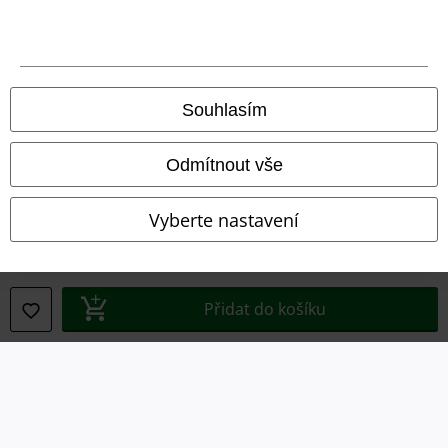
Podmínky
Prohlášení
Souhlasím
Ochrana osobních údajů
Likvidace odpadu a ochrana životního prostředí
Odmítnout vše
Prohlášení o shodě
Vyberte nastavení
Informace o přístupnosti
Nastavení souborů cookie
Přidat do košíku
Odstoupení od smlouvy
Všechny ceny jsou včetně DPH, bez
poštovného a balného
© 1986-2026 EMP Merchandising