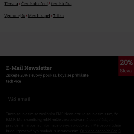
Témata
Černé oblečení
černé trička
Výprodej %
Merch kapel
Trička
20%
E-Mail Newsletter
Sleva
Získejte 20% slevový poukaz, když se přihlásíte
teď!
Více
Tímto souhlasím se zasíláním EMP Newslettru a souhlasím s tím, že
E.M.P. Merchandising mbH může zpracovávat mé osobní údaje a
pravidelně mi posílat informace o svých produktech. Mé osobní údaje
budou zpracovány v souladu s ustanoveními
Ochrana osobních údajů
.