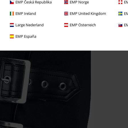
EMP Česká Republika
EMP Norge
EM
EMP Ireland
EMP United Kingdom
EM
Large Nederland
EMP Österreich
EM
EMP España