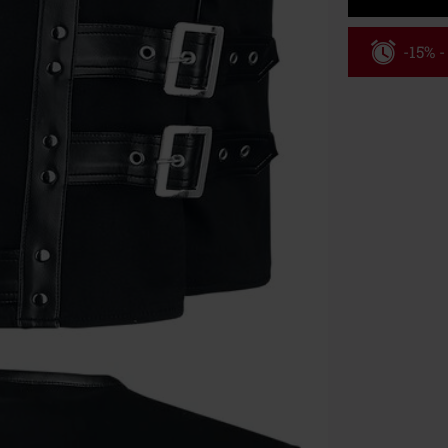
-15% 
Kód pou
Platné do 8/9/
Minimální hod
Po zadání kódu
Nelze kombinov
Rammstein, (Ti
dárkové poukaz