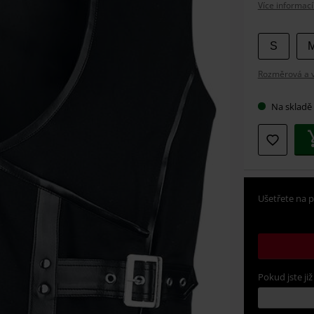
Více informací
Vybert
S
si
Rozměrová a ve
velikos
Na skladě
Ušetřete na p
Pokud jste již