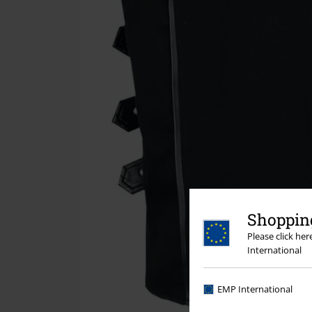
Shopping
Please click he
International
EMP International