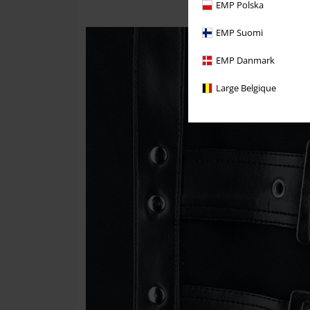
EMP Polska
EMP Suomi
EMP Danmark
Large Belgique