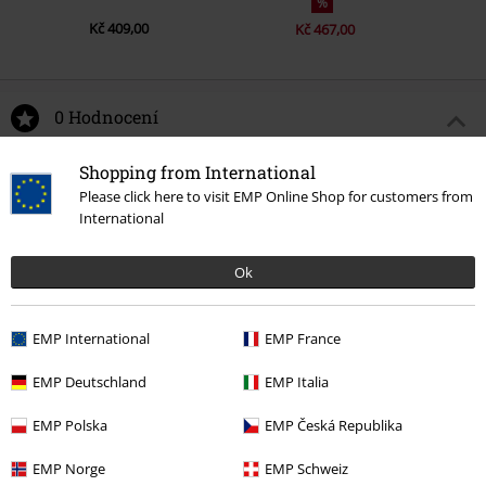
%
Kč 409,00
Kč 467,00
0 Hodnocení
Shopping from International
Podělte se o váš názor "Attack On Titan emblem".
Please click here to visit EMP Online Shop for customers from
Napsat hodnocení
International
Ok
EMP International
EMP France
EMP Deutschland
EMP Italia
EMP Polska
EMP Česká Republika
EMP Norge
EMP Schweiz