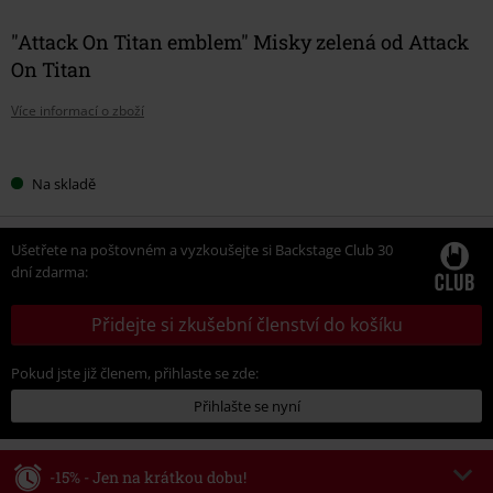
"Attack On Titan emblem" Misky zelená od Attack
On Titan
Více informací o zboží
Vyberte
Na skladě
si
velikost
Ušetřete na poštovném a vyzkoušejte si Backstage Club 30
dní zdarma:
Přidejte si zkušební členství do košíku
Pokud jste již členem, přihlaste se zde:
Přihlašte se nyní
-15% - Jen na krátkou dobu!