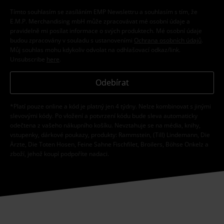
Tímto souhlasím se zasíláním EMP Newslettru a souhlasím s tím, že
E.M.P. Merchandising mbH může zpracovávat mé osobní údaje a
pravidelně mi posílat informace o svých produktech. Mé osobní údaje
budou zpracovány v souladu s ustanoveními
Ochrana osobních údajů
.
Můj souhlas mohu kdykoliv odvolat na odhlašovací odkaz/link.
Unsubscribe
here
.
Odebírat
*Platí pouze online a kód je platný jen 4 týdny. Nelze kombinovat s jinými
slevovými kódy. Po vložení a potvrzení kódu bude sleva automaticky
odečtena z vašeho nákupního košíku. Nevztahuje se na média, knihy,
vstupenky, dárkové poukazy, produkty: Rammstein, (Till) Lindemann, Die
Ärzte, Die Toten Hosen, Feine Sahne Fischfilet, Broilers, Böhse Onkelz a
zboží, jehož koupí podpoříte nadaci.