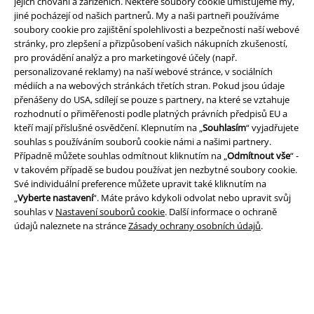
jejich chování a zařízeních. Některé soubory cookie umísťujeme my,
jiné pocházejí od našich partnerů. My a naši partneři používáme
soubory cookie pro zajištění spolehlivosti a bezpečnosti naší webové
stránky, pro zlepšení a přizpůsobení vašich nákupních zkušeností,
Právní informace
pro provádění analýz a pro marketingové účely (např.
personalizované reklamy) na naší webové stránce, v sociálních
Podmínky
médiích a na webových stránkách třetích stran. Pokud jsou údaje
přenášeny do USA, sdílejí se pouze s partnery, na které se vztahuje
Prohlášení
rozhodnutí o přiměřenosti podle platných právních předpisů EU a
kteří mají příslušné osvědčení. Klepnutím na „
Souhlasím
“ vyjadřujete
Ochrana osobních údajů
souhlas s používáním souborů cookie námi a našimi partnery.
Případně můžete souhlas odmítnout kliknutím na „
Odmítnout vše
“ -
v takovém případě se budou používat jen nezbytné soubory cookie.
Likvidace odpadu a ochrana životního prostředí
Své individuální preference můžete upravit také kliknutím na
„
Vyberte nastavení
“. Máte právo kdykoli odvolat nebo upravit svůj
Prohlášení o shodě
souhlas v
Nastavení souborů cookie
. Další informace o ochraně
údajů naleznete na stránce
Zásady ochrany osobních údajů
.
Informace o přístupnosti
Nastavení souborů cookie
Odstoupení od smlouvy