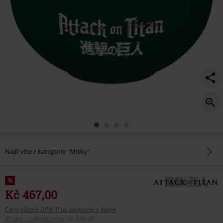
Najít více z kategorie "Misky"
%
Kč 467,00
Ceny včetně DPH, Plus poštovné a balné
30 dní – nejlepší cena
:
Kč 439,20