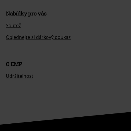
Nabídky pro vás
Soutěž
Objednejte si dárkový poukaz
O EMP
Udržitelnost