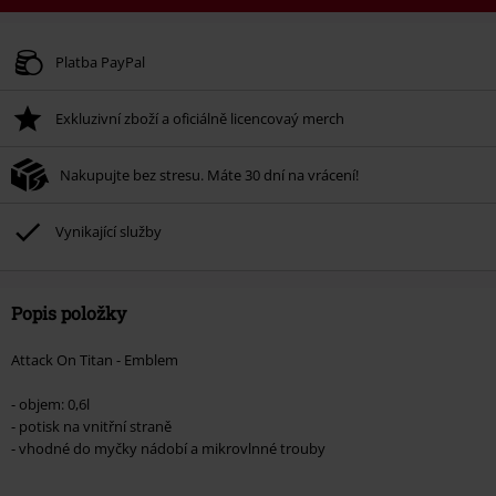
Kód poukazu
WEEKEND
Kopírovat kód
Platné do 8/9/26
Platba PayPal
Minimální hodnota objednávky 1.299 Kč.
Exkluzivní zboží a oficiálně licencovaý merch
Po zadání kódu v košíku, se sleva uplatní automaticky.
Nelze kombinovat s jinými akciovými kódy. Sleva se nevztahuje na: knihy,
Nakupujte bez stresu. Máte 30 dní na vrácení!
média, vstupenky, Rammstein, (Till) Lindemann, Böhse Onkelz, Broilers, Die
Ärzte, Die Toten Hosen, Metality, dárkové poukazy a položky, jejichž koupí
podpoříte nadaci.
Vynikající služby
Popis položky
Attack On Titan - Emblem
- objem: 0,6l
- potisk na vnitřní straně
- vhodné do myčky nádobí a mikrovlnné trouby