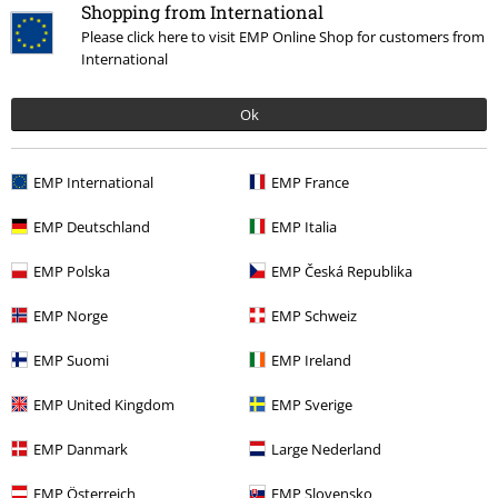
Shopping from International
Please click here to visit EMP Online Shop for customers from
Napsat hodnocení
International
Ok
EMP International
EMP France
EMP Deutschland
EMP Italia
EMP Polska
EMP Česká Republika
EMP Norge
EMP Schweiz
Naposledy navštívené
EMP Suomi
EMP Ireland
EMP United Kingdom
EMP Sverige
EMP Danmark
Large Nederland
EMP Österreich
EMP Slovensko