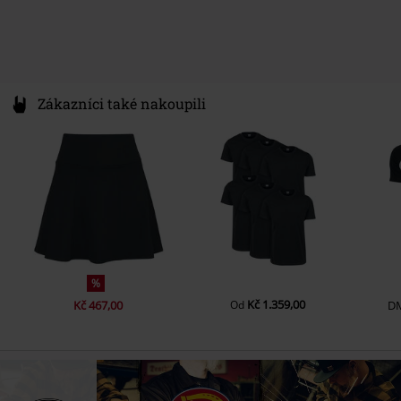
Zákazníci také nakoupili
%
Kč 1.359,00
Kč 467,00
Od
D