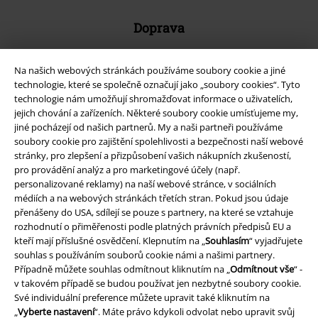
Doprava
Na našich webových stránkách používáme soubory cookie a jiné
Balíkovna
Balík Do ruky
technologie, které se společně označují jako „soubory cookies“. Tyto
technologie nám umožňují shromažďovat informace o uživatelích,
jejich chování a zařízeních. Některé soubory cookie umísťujeme my,
jiné pocházejí od našich partnerů. My a naši partneři používáme
EMP aplikaci
soubory cookie pro zajištění spolehlivosti a bezpečnosti naší webové
Stáhněte si novou EMP aplikaci zdarma a využijte všechny nové
stránky, pro zlepšení a přizpůsobení vašich nákupních zkušeností,
funkce a výhody!
pro provádění analýz a pro marketingové účely (např.
personalizované reklamy) na naší webové stránce, v sociálních
médiích a na webových stránkách třetích stran. Pokud jsou údaje
přenášeny do USA, sdílejí se pouze s partnery, na které se vztahuje
rozhodnutí o přiměřenosti podle platných právních předpisů EU a
kteří mají příslušné osvědčení. Klepnutím na „
Souhlasím
“ vyjadřujete
A Warner Music Group Company
souhlas s používáním souborů cookie námi a našimi partnery.
Případně můžete souhlas odmítnout kliknutím na „
Odmítnout vše
“ -
v takovém případě se budou používat jen nezbytné soubory cookie.
Své individuální preference můžete upravit také kliknutím na
„
Vyberte nastavení
“. Máte právo kdykoli odvolat nebo upravit svůj