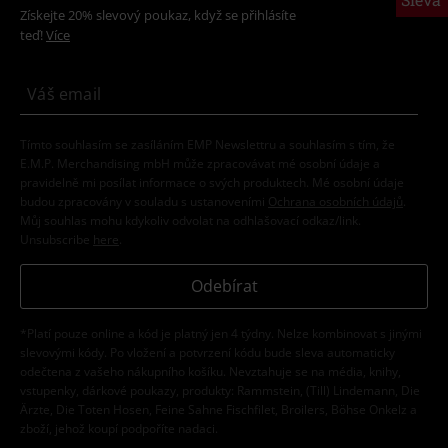
Získejte 20% slevový poukaz, když se přihlásíte
teď!
Více
Tímto souhlasím se zasíláním EMP Newslettru a souhlasím s tím, že
E.M.P. Merchandising mbH může zpracovávat mé osobní údaje a
pravidelně mi posílat informace o svých produktech. Mé osobní údaje
budou zpracovány v souladu s ustanoveními
Ochrana osobních údajů
.
Můj souhlas mohu kdykoliv odvolat na odhlašovací odkaz/link.
Unsubscribe
here
.
Odebírat
*Platí pouze online a kód je platný jen 4 týdny. Nelze kombinovat s jinými
slevovými kódy. Po vložení a potvrzení kódu bude sleva automaticky
odečtena z vašeho nákupního košíku. Nevztahuje se na média, knihy,
vstupenky, dárkové poukazy, produkty: Rammstein, (Till) Lindemann, Die
Ärzte, Die Toten Hosen, Feine Sahne Fischfilet, Broilers, Böhse Onkelz a
zboží, jehož koupí podpoříte nadaci.