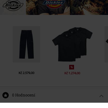
%
Kč 2.579,00
Kč 1.274,00
0 Hodnocení
Podělte se o váš názor "Balení 3 ks Valley Groove".