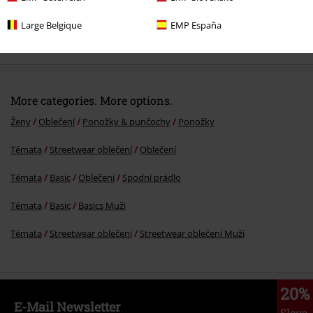
Large Belgique
EMP España
Kč 549,00
More categories. More options.
Ženy
Oblečení
Ponožky & punčochy
Ponožky
Témata
Streetwear oblečení
Oblečení
Témata
Basic
Oblečení
Spodní prádlo
Témata
Basic
Basics Muži
Témata
Streetwear oblečení
Streetwear oblečení Muži
20%
E-Mail Newsletter
Sleva