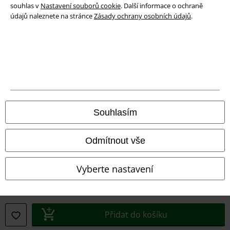
souhlas v
Nastavení souborů cookie
. Další informace o ochraně
údajů naleznete na stránce
Zásady ochrany osobních údajů
.
Právní informace
Souhlasím
Podmínky
Odmítnout vše
Prohlášení
Ochrana osobních údajů
Vyberte nastavení
Likvidace odpadu a ochrana životního prostředí
Prohlášení o shodě
Přidat do košíku