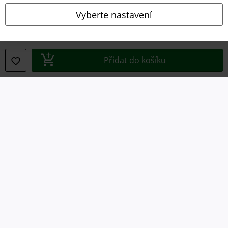
Vyberte nastavení
Právní informace
Podmínky
Přidat do košíku
Prohlášení
Ochrana osobních údajů
Likvidace odpadu a ochrana životního prostředí
Prohlášení o shodě
Informace o přístupnosti
Nastavení souborů cookie
Odstoupení od smlouvy