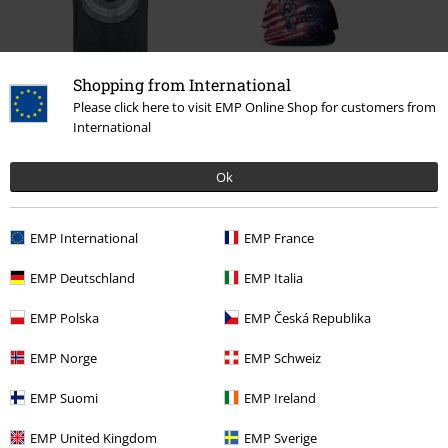
Shopping from International
Please click here to visit EMP Online Shop for customers from
%
%
International
Kč 655,00
Kč 469,00
Ok
0 Hodnocení
EMP International
EMP France
Podělte se o váš názor "Big Star Shield".
EMP Deutschland
EMP Italia
Napsat hodnocení
EMP Polska
EMP Česká Republika
EMP Norge
EMP Schweiz
EMP Suomi
EMP Ireland
EMP United Kingdom
EMP Sverige