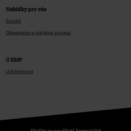
Nabídky pro vás
Soutěž
Objednejte si dárkový poukaz
O EMP
Udržitelnost
Staňte se součástí komunity!