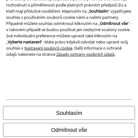
rozhodnutí o přiměřenosti podle platných právních předpisů EU a
kteří mají příslušné osvědčení. Klepnutím na „
Souhlasím
“ vyjadřujete
EMP aplikaci
souhlas s používáním souborů cookie námi a našimi partnery.
Stáhněte si novou EMP aplikaci zdarma a využijte všechny nové
Případně můžete souhlas odmítnout kliknutím na „
Odmítnout vše
“ -
funkce a výhody!
v takovém případě se budou používat jen nezbytné soubory cookie.
Své individuální preference můžete upravit také kliknutím na
„
Vyberte nastavení
“. Máte právo kdykoli odvolat nebo upravit svůj
souhlas v
Nastavení souborů cookie
. Další informace o ochraně
údajů naleznete na stránce
Zásady ochrany osobních údajů
.
A Warner Music Group Company
Souhlasím
Odmítnout vše