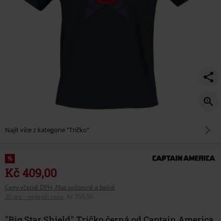
Najít více z kategorie "Tričko"
%
Kč 409,00
Ceny včetně DPH, Plus poštovné a balné
30 dní – nejlepší cena
:
Kč 255,06
"Big Star Shield" Tričko černá od Captain America