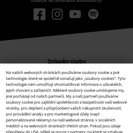
Způsoby platby
Na našich webových stránkách používáme soubory cookie a jiné
technologie, které se společně označují jako „soubory cookies“. Tyto
Bankovní převod
Platba na dobírku
technologie nám umožňují shromažďovat informace o uživatelích,
jejich chování a zařízeních. Některé soubory cookie umísťujeme my,
jiné pocházejí od našich partnerů. My a naši partneři používáme
soubory cookie pro zajištění spolehlivosti a bezpečnosti naší webové
Doprava
stránky, pro zlepšení a přizpůsobení vašich nákupních zkušeností,
pro provádění analýz a pro marketingové účely (např.
personalizované reklamy) na naší webové stránce, v sociálních
Balíkovna
Balík Do ruky
médiích a na webových stránkách třetích stran. Pokud jsou údaje
přenášeny do USA, sdílejí se pouze s partnery, na které se vztahuje