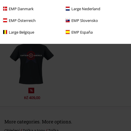
EMP Danmark
Large Nederland
EMP Österreich
EMP Slovensko
Naposledy navštívené
Large Belgique
EMP España
%
Kč 409,00
More categories. More options.
Oblečení
Trička a topy
Trička