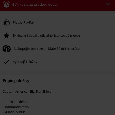
-15% - Jen na krátkou dobu!
Kód poukazu
WEEKEND
Kopírovat kód
Platné do 8/9/26
Platba PayPal
Minimální hodnota objednávky 1.299 Kč.
Exkluzivní zboží a oficiálně licencovaý merch
Po zadání kódu v košíku, se sleva uplatní automaticky.
Nelze kombinovat s jinými akciovými kódy. Sleva se nevztahuje na: knihy,
Nakupujte bez stresu. Máte 30 dní na vrácení!
média, vstupenky, Rammstein, (Till) Lindemann, Böhse Onkelz, Broilers, Die
Ärzte, Die Toten Hosen, Metality, dárkové poukazy a položky, jejichž koupí
podpoříte nadaci.
Vynikající služby
Popis položky
Captain America - Big Star Shield
- normální délka
- standardní střih
- kulatý výstřih