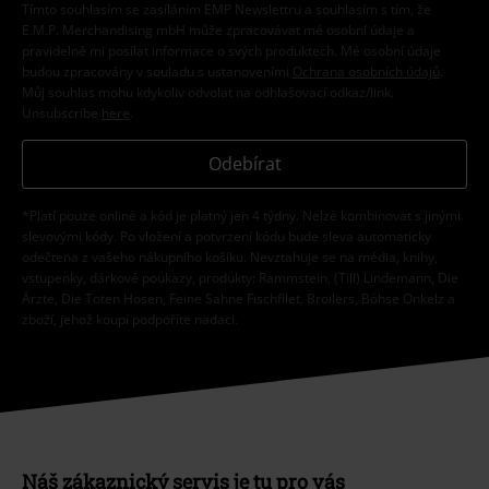
Tímto souhlasím se zasíláním EMP Newslettru a souhlasím s tím, že
E.M.P. Merchandising mbH může zpracovávat mé osobní údaje a
pravidelně mi posílat informace o svých produktech. Mé osobní údaje
budou zpracovány v souladu s ustanoveními
Ochrana osobních údajů
.
Můj souhlas mohu kdykoliv odvolat na odhlašovací odkaz/link.
Unsubscribe
here
.
Odebírat
*Platí pouze online a kód je platný jen 4 týdny. Nelze kombinovat s jinými
slevovými kódy. Po vložení a potvrzení kódu bude sleva automaticky
odečtena z vašeho nákupního košíku. Nevztahuje se na média, knihy,
vstupenky, dárkové poukazy, produkty: Rammstein, (Till) Lindemann, Die
Ärzte, Die Toten Hosen, Feine Sahne Fischfilet, Broilers, Böhse Onkelz a
zboží, jehož koupí podpoříte nadaci.
Náš zákaznický servis je tu pro vás