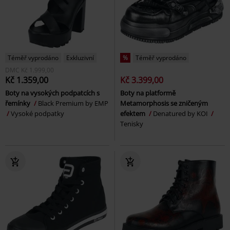
Téměř vyprodáno
Exkluzivní
%
Téměř vyprodáno
DMC
Kč 1.999,00
Kč 1.359,00
Kč 3.399,00
Boty na vysokých podpatcích s
Boty na platformě
řemínky
Black Premium by EMP
Metamorphosis se zničeným
Vysoké podpatky
efektem
Denatured by KOI
Tenisky