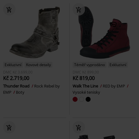
Exkluzivní
Kovové detaily
Téměř vyprodáno
Exkluzivní
DMC
Kč 3.699,00
DMC
Kč 899,00
Kč 2.719,00
Kč 819,00
Thunder Road
Rock Rebel by
Walk The Line
RED by EMP
EMP
Boty
Vysoké tenisky