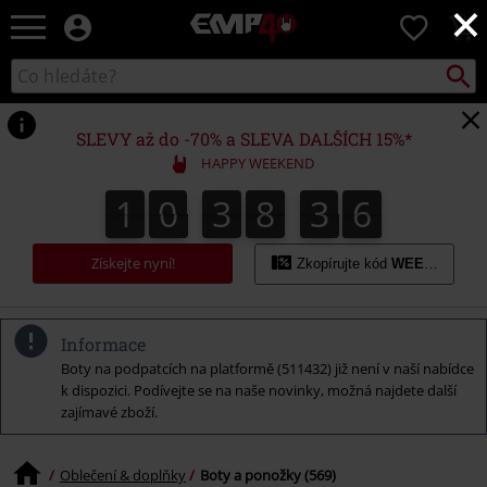
×
EMP
0
-
Hudba,
Vyhled
Katalog
TV
vyhledávání
filmy
&
SLEVY až do -70% a SLEVA DALŠÍCH 15%*
seriály,
HAPPY WEEKEND
Merch
pro
1
0
3
8
3
5
1
0
3
8
3
4
3
3
6
4
5
hráče,
Alternativní
móda
Získejte nyní!
Zkopírujte kód
WEEKEND
Informace
Boty na podpatcích na platformě (511432) již není v naší nabídce
k dispozici. Podívejte se na naše novinky, možná najdete další
zajímavé zboží.
Oblečení & doplňky
Boty a ponožky (569)