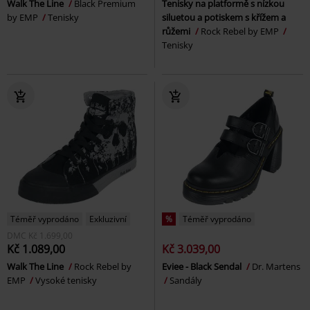
Walk The Line
Black Premium
Tenisky na platformě s nízkou
by EMP
Tenisky
siluetou a potiskem s křížem a
růžemi
Rock Rebel by EMP
Tenisky
Téměř vyprodáno
Exkluzivní
%
Téměř vyprodáno
DMC
Kč 1.699,00
Kč 1.089,00
Kč 3.039,00
Walk The Line
Rock Rebel by
Eviee - Black Sendal
Dr. Martens
EMP
Vysoké tenisky
Sandály