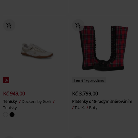
%
Téměř vyprodáno
Kč 949,00
Kč 3.799,00
Tenisky
Dockers by Gerli
Plátěnky s 18-řadým šněrováním
Tenisky
T.U.K.
Boty