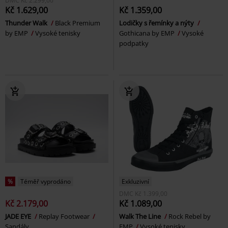
DMC
Kč 2.299,00
Kč 1.629,00
Kč 1.359,00
Thunder Walk
Black Premium
Lodičky s řemínky a nýty
by EMP
Vysoké tenisky
Gothicana by EMP
Vysoké
podpatky
%
Téměř vyprodáno
Exkluzivní
DMC
Kč 1.399,00
Kč 2.179,00
Kč 1.089,00
JADE EYE
Replay Footwear
Walk The Line
Rock Rebel by
Sandály
EMP
Vysoké tenisky