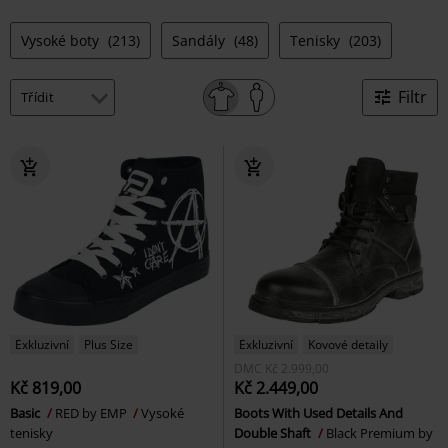
Vysoké boty
(213)
Sandály
(48)
Tenisky
(203)
Filtr
Exkluzivní
Plus Size
Exkluzivní
Kovové detaily
DMC
Kč 2.999,00
Kč 819,00
Kč 2.449,00
Basic
RED by EMP
Vysoké
Boots With Used Details And
tenisky
Double Shaft
Black Premium by