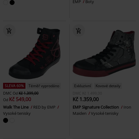
EMP
Boty
SLEVA 60%
Téměř vyprodáno
Exkluzivní
Kovové detaily
DMC
Od
Kč 1.399,00
DMC
Kč 1.499,00
Kč 549,00
Kč 1.359,00
Od
Walk The Line
RED by EMP
EMP Signature Collection
Iron
Vysoké tenisky
Maiden
Vysoké tenisky