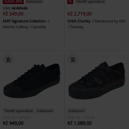
SLEVA 38%
Exkluzivní
%
Téměř vyprodáno
DMC
Kč 899,00
Kč 549,00
Kč 2.719,00
EMP Signature Collection
Orbit Chunky
Denatured by KOI
Electric Callboy
Sandály
Tenisky
Téměř vyprodáno
Exkluzivní
Exkluzivní
DMC
Kč 1.299,00
DMC
Kč 1.399,00
Kč 949,00
Kč 1.089,00