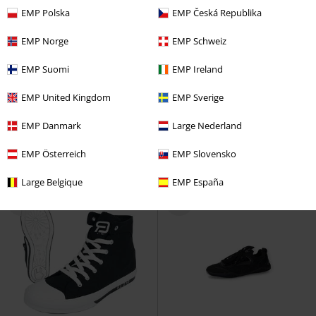
EMP Polska
EMP Česká Republika
EMP Norge
EMP Schweiz
Exkluzivní
SLEVA 30%
EMP Suomi
EMP Ireland
DMC
Kč 1.399,00
DMC
Kč 549,00
Kč 1.089,00
Kč 379,00
EMP United Kingdom
EMP Sverige
Walk The Line
Black Premium
Schnürsenkel-Box
Rammstein
by EMP
Vysoké tenisky
Tkaničky
EMP Danmark
Large Nederland
EMP Österreich
EMP Slovensko
Large Belgique
EMP España