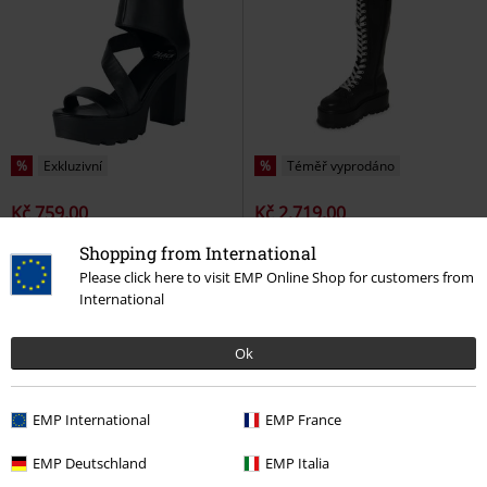
%
Exkluzivní
%
Téměř vyprodáno
Kč 759,00
Kč 2.719,00
Sandály
Black Premium by EMP
Monster High - Frankie Stein
Shopping from International
Sandály
Firecracker Platform Boots
KOI
Please click here to visit EMP Online Shop for customers from
Čižmy na šnerování
International
Ok
EMP International
EMP France
EMP Deutschland
EMP Italia