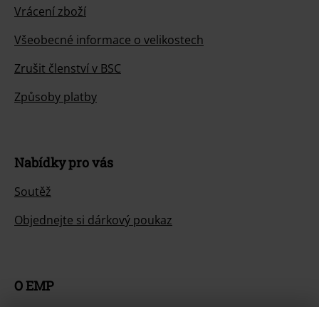
Vrácení zboží
Všeobecné informace o velikostech
Zrušit členství v BSC
Způsoby platby
Nabídky pro vás
Soutěž
Objednejte si dárkový poukaz
O EMP
Udržitelnost