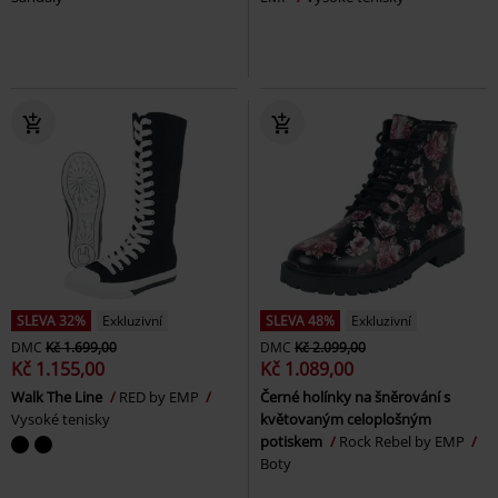
SLEVA 32%
Exkluzivní
SLEVA 48%
Exkluzivní
DMC
Kč 1.699,00
DMC
Kč 2.099,00
Kč 1.155,00
Kč 1.089,00
Walk The Line
RED by EMP
Černé holínky na šněrování s
Vysoké tenisky
květovaným celoplošným
potiskem
Rock Rebel by EMP
Boty