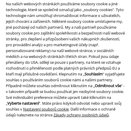
Na našich webových stránkách používáme soubory cookie a jiné
technologie, které se společně označují jako „soubory cookies“. Tyto
technologie nám umožňují shromažďovat informace o uživatelích,
jejich chování a zařízeních. Některé soubory cookie umísťujeme my,
jiné pocházejí od našich partnerů. My a naši partneři používáme
soubory cookie pro zajištění spolehlivosti a bezpečnosti naší webové
stránky, pro zlepšení a přizpůsobení vašich nákupních zkušeností,
pro provádění analýz a pro marketingové účely (např.
personalizované reklamy) na naší webové stránce, v sociálních
Staňte se součástí komunity!
médiích a na webových stránkách třetích stran. Pokud jsou údaje
přenášeny do USA, sdílejí se pouze s partnery, na které se vztahuje
rozhodnutí o přiměřenosti podle platných právních předpisů EU a
kteří mají příslušné osvědčení. Klepnutím na „
Souhlasím
“ vyjadřujete
souhlas s používáním souborů cookie námi a našimi partnery.
Případně můžete souhlas odmítnout kliknutím na „
Odmítnout vše
“ -
v takovém případě se budou používat jen nezbytné soubory cookie.
Své individuální preference můžete upravit také kliknutím na
„
Vyberte nastavení
“. Máte právo kdykoli odvolat nebo upravit svůj
souhlas v
Nastavení souborů cookie
. Další informace o ochraně
údajů naleznete na stránce
Zásady ochrany osobních údajů
.
Způsoby platby