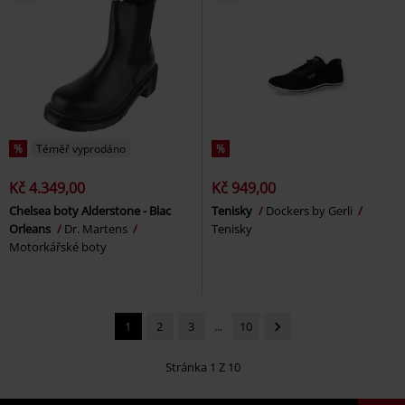
%
Téměř vyprodáno
%
Kč 4.349,00
Kč 949,00
Chelsea boty Alderstone - Blac
Tenisky
Dockers by Gerli
Orleans
Dr. Martens
Tenisky
Motorkářské boty
1
2
3
...
10
Stránka 1 Z 10