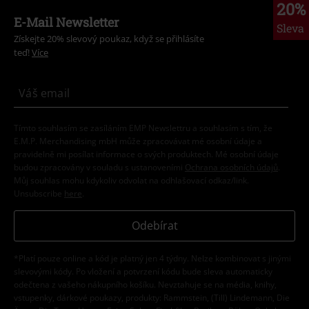
20%
E-Mail Newsletter
Sleva
Získejte 20% slevový poukaz, když se přihlásíte
teď!
Více
Tímto souhlasím se zasíláním EMP Newslettru a souhlasím s tím, že
E.M.P. Merchandising mbH může zpracovávat mé osobní údaje a
pravidelně mi posílat informace o svých produktech. Mé osobní údaje
budou zpracovány v souladu s ustanoveními
Ochrana osobních údajů
.
Můj souhlas mohu kdykoliv odvolat na odhlašovací odkaz/link.
Unsubscribe
here
.
Odebírat
*Platí pouze online a kód je platný jen 4 týdny. Nelze kombinovat s jinými
slevovými kódy. Po vložení a potvrzení kódu bude sleva automaticky
odečtena z vašeho nákupního košíku. Nevztahuje se na média, knihy,
vstupenky, dárkové poukazy, produkty: Rammstein, (Till) Lindemann, Die