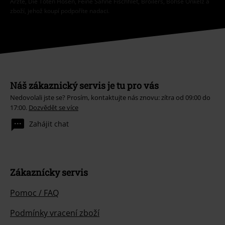
Ärzte, Die Toten Hosen, Feine Sahne Fischfilet, Broilers, Böhse Onkelz a
zboží, jehož koupí podpoříte nadaci.
Náš zákaznický servis je tu pro vás
Nedovolali jste se? Prosím, kontaktujte nás znovu: zítra od 09:00 do
17:00.
Dozvědět se více
Zahájit chat
Zákaznícky servis
Pomoc / FAQ
Podmínky vracení zboží