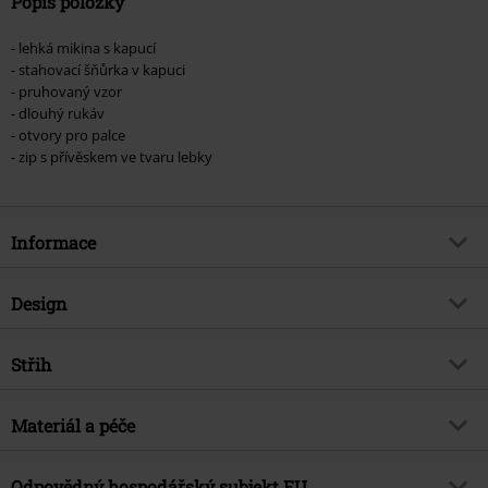
Popis položky
- lehká mikina s kapucí
- stahovací šňůrka v kapuci
- pruhovaný vzor
- dlouhý rukáv
- otvory pro palce
- zip s přívěskem ve tvaru lebky
Informace
Zboží č.
575759
Design
Název
Cat Ears Striped Hoodie
Typ výrobku
Mikina s kapucí
Brand
Střih
Banned Alternative
Vzor
pruhovaný
Téma produktů
Rockové oblečení, Punk
Střih/vrchní díl
Slim
Barva
Materiál a péče
cerná/cervená
Datum vydání
11/2/24
Pohlaví
Ženy
Vrchní materiál
95% bavlna, 5% elastan
Odpovědný hospodářský subjekt EU