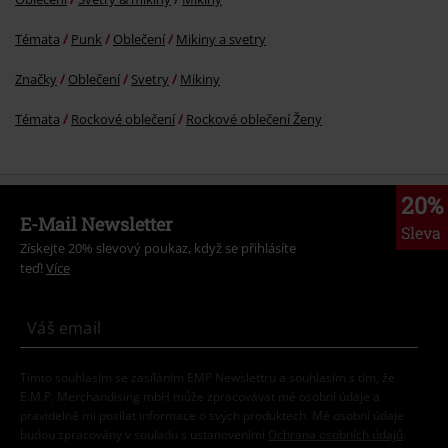
Témata
Punk
Oblečení
Mikiny a svetry
Značky
Oblečení
Svetry
Mikiny
Témata
Rockové oblečení
Rockové oblečení Ženy
20%
E-Mail Newsletter
Sleva
Získejte 20% slevový poukaz, když se přihlásíte
teď!
Více
Tímto souhlasím se zasíláním EMP Newslettru a souhlasím s tím, že
E.M.P. Merchandising mbH může zpracovávat mé osobní údaje a
pravidelně mi posílat informace o svých produktech. Mé osobní údaje
budou zpracovány v souladu s ustanoveními
Ochrana osobních údajů
.