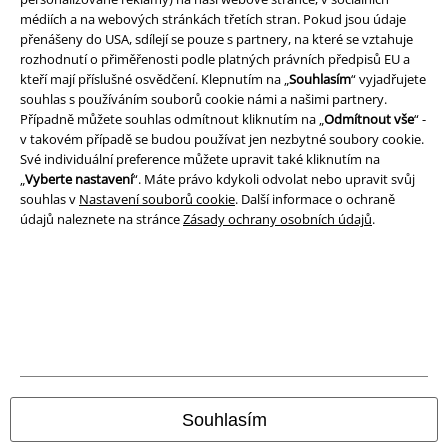
Právní informace
médiích a na webových stránkách třetích stran. Pokud jsou údaje
Podmínky
přenášeny do USA, sdílejí se pouze s partnery, na které se vztahuje
rozhodnutí o přiměřenosti podle platných právních předpisů EU a
kteří mají příslušné osvědčení. Klepnutím na „
Souhlasím
“ vyjadřujete
Prohlášení
souhlas s používáním souborů cookie námi a našimi partnery.
Případně můžete souhlas odmítnout kliknutím na „
Odmítnout vše
“ -
Ochrana osobních údajů
v takovém případě se budou používat jen nezbytné soubory cookie.
Své individuální preference můžete upravit také kliknutím na
Likvidace odpadu a ochrana životního prostředí
„
Vyberte nastavení
“. Máte právo kdykoli odvolat nebo upravit svůj
souhlas v
Nastavení souborů cookie
. Další informace o ochraně
Prohlášení o shodě
údajů naleznete na stránce
Zásady ochrany osobních údajů
.
Informace o přístupnosti
Nastavení souborů cookie
Odstoupení od smlouvy
Všechny ceny jsou včetně DPH, bez
poštovného a balného
Souhlasím
© 1986-2026 EMP Merchandising