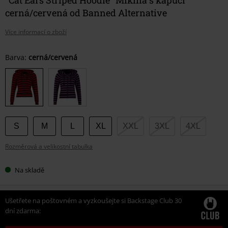
cerná/cervená od Banned Alternative
Více informací o zboží
Vyberte
Barva:
cerná/cervená
si
velikost
S
M
L
XL
XXL
3XL
4XL
Rozměrová a velikostní tabulka
Na skladě
Ušetřete na poštovném a vyzkoušejte si Backstage Club 30
dní zdarma: