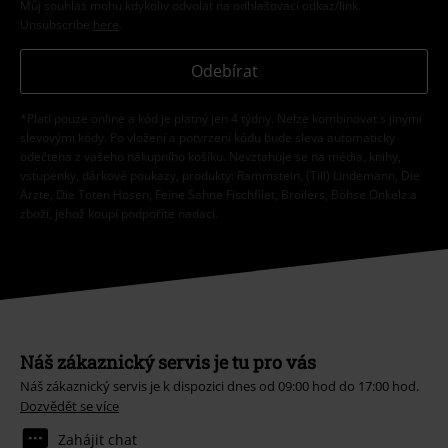
Můj souhlas mohu kdykoliv odvolat na odhlašovací odkaz/link.
Unsubscribe
here
.
Odebírat
*Platí pouze online a kód je platný jen 4 týdny. Nelze kombinovat s jinými
slevovými kódy. Po vložení a potvrzení kódu bude sleva automaticky
odečtena z vašeho nákupního košíku. Nevztahuje se na média, knihy,
vstupenky, dárkové poukazy, produkty: Rammstein, (Till) Lindemann, Die
Ärzte, Die Toten Hosen, Feine Sahne Fischfilet, Broilers, Böhse Onkelz a
zboží, jehož koupí podpoříte nadaci.
Náš zákaznický servis je tu pro vás
Náš zákaznický servis je k dispozici dnes od 09:00 hod do 17:00 hod.
Dozvědět se více
Zahájit chat