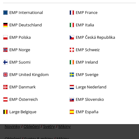
EMP International
EMP France
Naposledy navštívené
EMP Deutschland
EMP Italia
EMP Polska
EMP Česká Republika
EMP Norge
EMP Schweiz
EMP Suomi
EMP Ireland
EMP United Kingdom
EMP Sverige
EMP Danmark
Large Nederland
Kč 1.009,00
EMP Österreich
EMP Slovensko
Large Belgique
EMP España
More categories. More options.
Novinky
Oblečení
Svetry
Mikiny
Oblečení
Svetry & mikiny
Mikiny