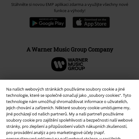
Stáhněte si novou EMP aplikaci zdarma a využijte všechny nové
funkce a výhody!
A Warner Music Group Company
Na našich webových stránkách používáme soubory cookie a jiné
technologie, které se společně označují jako „soubory cookies“. Tyto
technologie nám umožňují shromažďovat informace o uživatelích,
jejich chování a zařízeních. Některé soubory cookie umísťujeme my,
jiné pocházejí od našich partnerů. My a naši partneři používáme
soubory cookie pro zajištění spolehlivosti a bezpečnosti naší webové
stránky, pro zlepšení a přizpůsobení vašich nákupních zkušeností,
pro provádění analýz a pro marketingové účely (např.
personalizované reklamy) na naší webové stránce, v sociálních