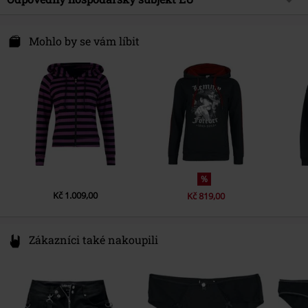
Upozornění k údržbě
Praní v pračce
Syal Sp. zo.o. SYAL
ul. Wroclawska 31
Mohlo by se vám líbit
55-095 Mirków, Byków
Poland
info@bannedapparel.eu
%
Kč 1.009,00
Kč 819,00
Zákazníci také nakoupili