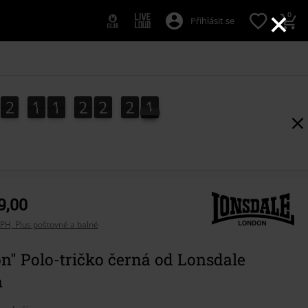
×
0
Přihlásit se
2
1
1
2
2
2
0
2
1
1
2
2
1
9
2
1
1
9
0
9,00
PH, Plus poštovné a balné
n" Polo-tričko černá od Lonsdale
n