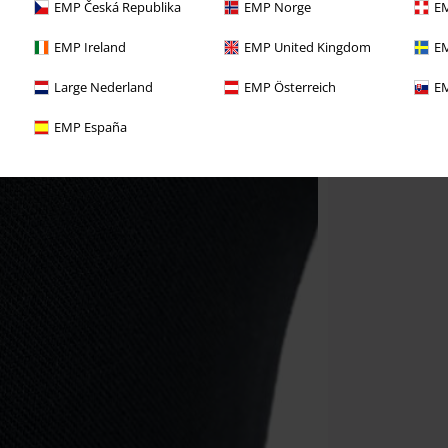
EMP Česká Republika
EMP Norge
EM
EMP Ireland
EMP United Kingdom
EM
Large Nederland
EMP Österreich
EM
EMP España