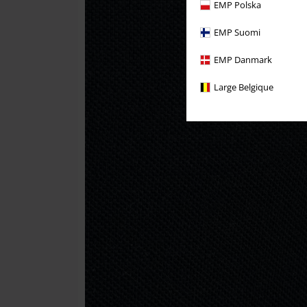
EMP Polska
EMP Suomi
EMP Danmark
Large Belgique