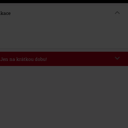
ikace
- Jen na krátkou dobu!
kazu
WEEKEND
Kopírovat kód
26
nota objednávky 1.299 Kč.
 v košíku, se sleva uplatní automaticky.
at s jinými akciovými kódy. Sleva se nevztahuje na: knihy, média, vstupenky,
ll) Lindemann, Böhse Onkelz, Broilers, Die Ärzte, Die Toten Hosen, Metality,
y a položky, jejichž koupí podpoříte nadaci.