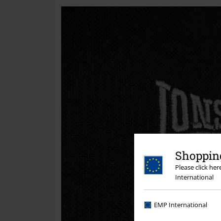
Shopping
Please click he
International
EMP International