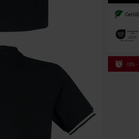
Certif
-15% 
Kód pou
Platné do 8/9/
Minimální hod
Po zadání kódu
Nelze kombinov
Rammstein, (Ti
dárkové poukaz