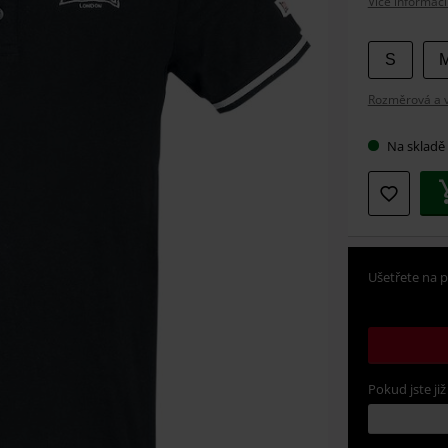
Více informací
Vybert
S
si
Rozměrová a ve
velikos
Na skladě
Ušetřete na p
Pokud jste již