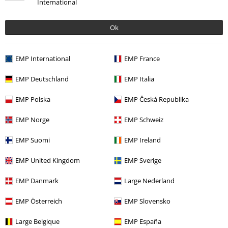
International
0 Hodnocení
Ok
Podělte se o váš názor "Cropped sportovní bunda
FUTURE.PUMA.ARCHIVE T7Slim".
EMP International
EMP France
Napsat hodnocení
EMP Deutschland
EMP Italia
EMP Polska
EMP Česká Republika
EMP Norge
EMP Schweiz
EMP Suomi
EMP Ireland
EMP United Kingdom
EMP Sverige
Naposledy navštívené
EMP Danmark
Large Nederland
EMP Österreich
EMP Slovensko
Large Belgique
EMP España