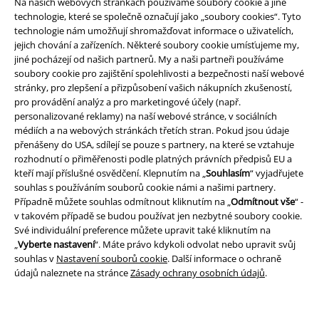
Na našich webových stránkách používáme soubory cookie a jiné
technologie, které se společně označují jako „soubory cookies“. Tyto
Bankovní převod
Platba na dobírku
technologie nám umožňují shromažďovat informace o uživatelích,
jejich chování a zařízeních. Některé soubory cookie umísťujeme my,
jiné pocházejí od našich partnerů. My a naši partneři používáme
Doprava
soubory cookie pro zajištění spolehlivosti a bezpečnosti naší webové
stránky, pro zlepšení a přizpůsobení vašich nákupních zkušeností,
pro provádění analýz a pro marketingové účely (např.
personalizované reklamy) na naší webové stránce, v sociálních
Balíkovna
Balík Do ruky
médiích a na webových stránkách třetích stran. Pokud jsou údaje
přenášeny do USA, sdílejí se pouze s partnery, na které se vztahuje
rozhodnutí o přiměřenosti podle platných právních předpisů EU a
kteří mají příslušné osvědčení. Klepnutím na „
Souhlasím
“ vyjadřujete
EMP aplikaci
souhlas s používáním souborů cookie námi a našimi partnery.
Stáhněte si novou EMP aplikaci zdarma a využijte všechny nové
Případně můžete souhlas odmítnout kliknutím na „
Odmítnout vše
“ -
funkce a výhody!
v takovém případě se budou používat jen nezbytné soubory cookie.
Své individuální preference můžete upravit také kliknutím na
„
Vyberte nastavení
“. Máte právo kdykoli odvolat nebo upravit svůj
souhlas v
Nastavení souborů cookie
. Další informace o ochraně
údajů naleznete na stránce
Zásady ochrany osobních údajů
.
A Warner Music Group Company