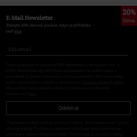
20%
E-Mail Newsletter
Sleva
Získejte 20% slevový poukaz, když se přihlásíte
teď!
Více
Tímto souhlasím se zasíláním EMP Newslettru a souhlasím s tím, že
E.M.P. Merchandising mbH může zpracovávat mé osobní údaje a
pravidelně mi posílat informace o svých produktech. Mé osobní údaje
budou zpracovány v souladu s ustanoveními
Ochrana osobních údajů
.
Můj souhlas mohu kdykoliv odvolat na odhlašovací odkaz/link.
Unsubscribe
here
.
Odebírat
*Platí pouze online a kód je platný jen 4 týdny. Nelze kombinovat s jinými
slevovými kódy. Po vložení a potvrzení kódu bude sleva automaticky
odečtena z vašeho nákupního košíku. Nevztahuje se na média, knihy,