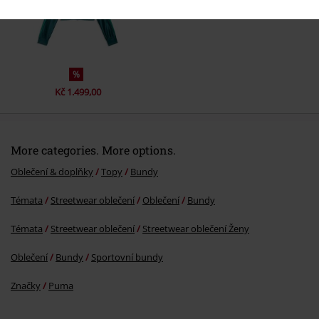
%
Kč 1.499,00
More categories. More options.
Oblečení & doplňky
Topy
Bundy
Témata
Streetwear oblečení
Oblečení
Bundy
Témata
Streetwear oblečení
Streetwear oblečení Ženy
Oblečení
Bundy
Sportovní bundy
Značky
Puma