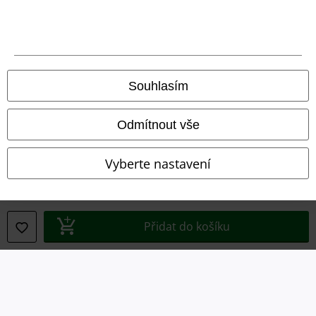
Souhlasím
Odmítnout vše
Vyberte nastavení
Právní informace
Podmínky
Přidat do košíku
Prohlášení
Ochrana osobních údajů
Likvidace odpadu a ochrana životního prostředí