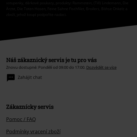
vstupenky, dárkové poukazy, produkty: Rammstein, (Till) Lindemann, Die
Ärzte, Die Toten Hosen, Feine Sahne Fischfilet, Broilers, Böhse Onkelz a
zboží, jehož koupí podpoříte nadaci.
Náš zákaznický servis je tu pro vás
Znovu dostupné: Pondělí od 09:00 do 17:00.
Dozvědět se více
Zahájit chat
Zákaznícky servis
Pomoc / FAQ
Podmínky vracení zboží