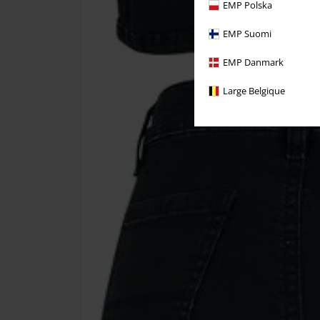
EMP Polska
EMP Suomi
EMP Danmark
Large Belgique