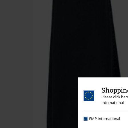
Shopping
Please click he
International
EMP International