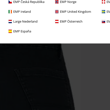
EMP Česká Republika
EMP Norge
EM
EMP Ireland
EMP United Kingdom
EM
Large Nederland
EMP Österreich
EM
EMP España