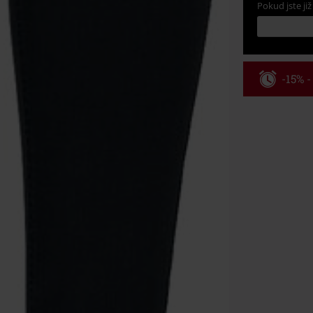
Pokud jste již
-15% 
Kód pou
Platí jen pro 
Minimální hod
Po zadání kódu
Nelze kombinov
Rammstein, (Ti
dárkové poukaz