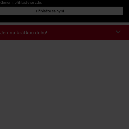
 členem, přihlaste se zde:
Přihlašte se nyní
- Jen na krátkou dobu!
kazu
AFTERWORK
Kopírovat kód
8/6/26 od 16:00 do 23:59 hodin.
nota objednávky 1.299 Kč.
 v košíku, se sleva uplatní automaticky.
at s jinými akciovými kódy. Sleva se nevztahuje na: knihy, média, vstupenky,
ll) Lindemann, Böhse Onkelz, Broilers, Die Ärzte, Die Toten Hosen, Metality,
y a položky, jejichž koupí podpoříte nadaci.