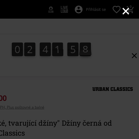
×
0
Přihlásit se
0
2
4
1
5
7
0
2
4
1
5
7
2
0
8
00
PH, Plus poštovné a balné
, tvarující džíny" Džíny černá od
lassics