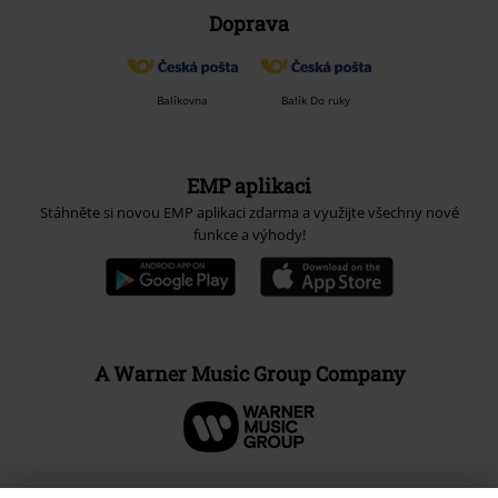
Doprava
Balíkovna
Balík Do ruky
EMP aplikaci
Stáhněte si novou EMP aplikaci zdarma a využijte všechny nové
funkce a výhody!
A Warner Music Group Company