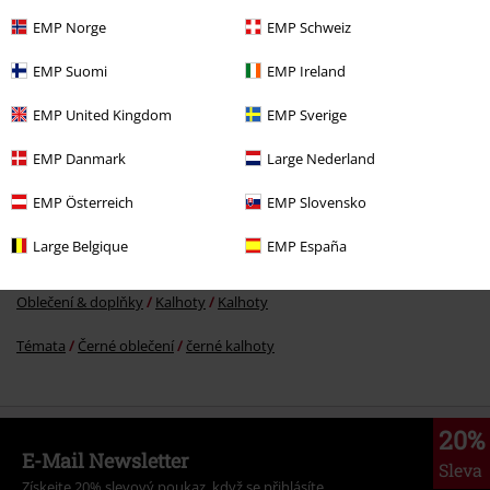
EMP Norge
EMP Schweiz
Kč 2.039,00
EMP Suomi
EMP Ireland
EMP United Kingdom
EMP Sverige
More categories. More options.
EMP Danmark
Large Nederland
Novinky
Oblečení
Kalhoty & Šortky
EMP Österreich
EMP Slovensko
Oblečení
Kalhoty
Dlouhé kalhoty
Large Belgique
EMP España
Oblečení
Kalhoty
Plátěné kalhoty
Oblečení & doplňky
Kalhoty
Kalhoty
Témata
Černé oblečení
černé kalhoty
20%
E-Mail Newsletter
Sleva
Získejte 20% slevový poukaz, když se přihlásíte