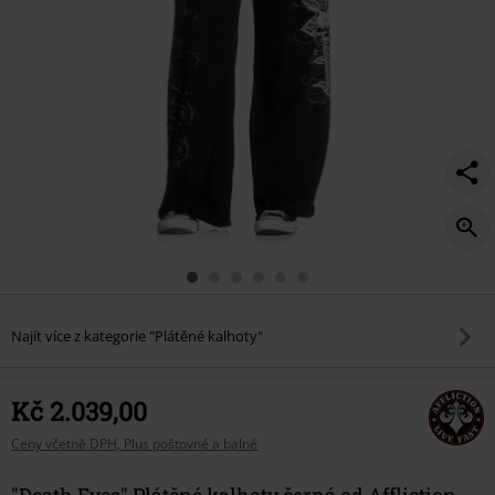
Najít více z kategorie "Plátěné kalhoty"
Kč 2.039,00
Ceny včetně DPH, Plus poštovné a balné
"Death Eyes" Plátěné kalhoty černá od Affliction