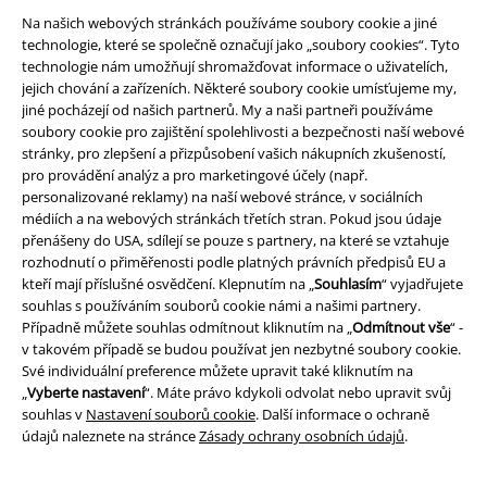
Na našich webových stránkách používáme soubory cookie a jiné
technologie, které se společně označují jako „soubory cookies“. Tyto
technologie nám umožňují shromažďovat informace o uživatelích,
jejich chování a zařízeních. Některé soubory cookie umísťujeme my,
jiné pocházejí od našich partnerů. My a naši partneři používáme
soubory cookie pro zajištění spolehlivosti a bezpečnosti naší webové
stránky, pro zlepšení a přizpůsobení vašich nákupních zkušeností,
pro provádění analýz a pro marketingové účely (např.
Právní informace
personalizované reklamy) na naší webové stránce, v sociálních
médiích a na webových stránkách třetích stran. Pokud jsou údaje
Podmínky
přenášeny do USA, sdílejí se pouze s partnery, na které se vztahuje
rozhodnutí o přiměřenosti podle platných právních předpisů EU a
Prohlášení
kteří mají příslušné osvědčení. Klepnutím na „
Souhlasím
“ vyjadřujete
souhlas s používáním souborů cookie námi a našimi partnery.
Případně můžete souhlas odmítnout kliknutím na „
Odmítnout vše
“ -
Ochrana osobních údajů
v takovém případě se budou používat jen nezbytné soubory cookie.
Své individuální preference můžete upravit také kliknutím na
Likvidace odpadu a ochrana životního prostředí
„
Vyberte nastavení
“. Máte právo kdykoli odvolat nebo upravit svůj
souhlas v
Nastavení souborů cookie
. Další informace o ochraně
Prohlášení o shodě
údajů naleznete na stránce
Zásady ochrany osobních údajů
.
Informace o přístupnosti