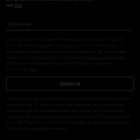
teď!
Více
Tímto souhlasím se zasíláním EMP Newslettru a souhlasím s tím, že
E.M.P. Merchandising mbH může zpracovávat mé osobní údaje a
pravidelně mi posílat informace o svých produktech. Mé osobní údaje
budou zpracovány v souladu s ustanoveními
Ochrana osobních údajů
.
Můj souhlas mohu kdykoliv odvolat na odhlašovací odkaz/link.
Unsubscribe
here
.
Odebírat
*Platí pouze online a kód je platný jen 4 týdny. Nelze kombinovat s jinými
slevovými kódy. Po vložení a potvrzení kódu bude sleva automaticky
odečtena z vašeho nákupního košíku. Nevztahuje se na média, knihy,
vstupenky, dárkové poukazy, produkty: Rammstein, (Till) Lindemann, Die
Ärzte, Die Toten Hosen, Feine Sahne Fischfilet, Broilers, Böhse Onkelz a
zboží, jehož koupí podpoříte nadaci.