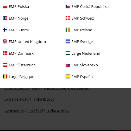
EMP Polska
EMP Česká Republika
EMP Norge
EMP Schweiz
EMP Suomi
EMP Ireland
Kč 679,00
EMP United Kingdom
EMP Sverige
EMP Danmark
Large Nederland
More categories. More options.
Oblečení
Košile s dlouhým rukávem
EMP Österreich
EMP Slovensko
Výprodej %
Ženy
Oblečení
Trička a topy
Large Belgique
EMP España
Extra velikosti
Ženy
Trička s dlouhým rukávem
Extra velikosti
Trička & topy
Výprodej %
Oblečení
Trička & topy