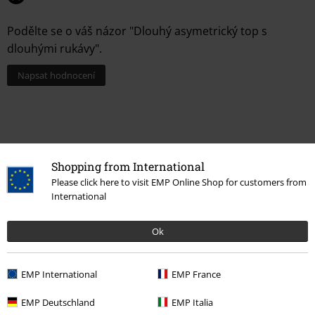
Podělte se o váš názor "Dlouhý asymetrický top s
dlouhými rukávy".
Napsat hodnocení
Shopping from International
Please click here to visit EMP Online Shop for customers from
International
Ok
Naposledy navštívené
EMP International
EMP France
EMP Deutschland
EMP Italia