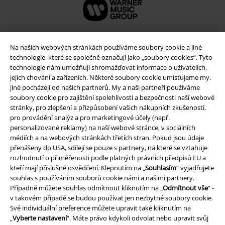
Na našich webových stránkách používáme soubory cookie a jiné
technologie, které se společně označují jako „soubory cookies“. Tyto
technologie nám umožňují shromažďovat informace o uživatelích,
jejich chování a zařízeních. Některé soubory cookie umísťujeme my,
jiné pocházejí od našich partnerů. My a naši partneři používáme
soubory cookie pro zajištění spolehlivosti a bezpečnosti naší webové
stránky, pro zlepšení a přizpůsobení vašich nákupních zkušeností,
pro provádění analýz a pro marketingové účely (např.
personalizované reklamy) na naší webové stránce, v sociálních
Právní informace
médiích a na webových stránkách třetích stran. Pokud jsou údaje
přenášeny do USA, sdílejí se pouze s partnery, na které se vztahuje
Podmínky
rozhodnutí o přiměřenosti podle platných právních předpisů EU a
kteří mají příslušné osvědčení. Klepnutím na „
Souhlasím
“ vyjadřujete
Prohlášení
souhlas s používáním souborů cookie námi a našimi partnery.
Případně můžete souhlas odmítnout kliknutím na „
Odmítnout vše
“ -
Ochrana osobních údajů
v takovém případě se budou používat jen nezbytné soubory cookie.
Své individuální preference můžete upravit také kliknutím na
Likvidace odpadu a ochrana životního prostředí
„
Vyberte nastavení
“. Máte právo kdykoli odvolat nebo upravit svůj