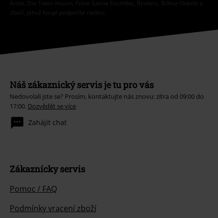
Ärzte, Die Toten Hosen, Feine Sahne Fischfilet, Broilers, Böhse Onkelz a
zboží, jehož koupí podpoříte nadaci.
Náš zákaznický servis je tu pro vás
Nedovolali jste se? Prosím, kontaktujte nás znovu: zítra od 09:00 do
17:00.
Dozvědět se více
Zahájit chat
Zákaznícky servis
Pomoc / FAQ
Podmínky vracení zboží