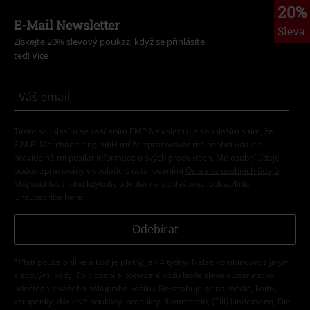
20%
E-Mail Newsletter
Sleva
Získejte 20% slevový poukaz, když se přihlásíte
teď!
Více
Tímto souhlasím se zasíláním EMP Newslettru a souhlasím s tím, že
E.M.P. Merchandising mbH může zpracovávat mé osobní údaje a
pravidelně mi posílat informace o svých produktech. Mé osobní údaje
budou zpracovány v souladu s ustanoveními
Ochrana osobních údajů
.
Můj souhlas mohu kdykoliv odvolat na odhlašovací odkaz/link.
Unsubscribe
here
.
Odebírat
*Platí pouze online a kód je platný jen 4 týdny. Nelze kombinovat s jinými
slevovými kódy. Po vložení a potvrzení kódu bude sleva automaticky
odečtena z vašeho nákupního košíku. Nevztahuje se na média, knihy,
vstupenky, dárkové poukazy, produkty: Rammstein, (Till) Lindemann, Die