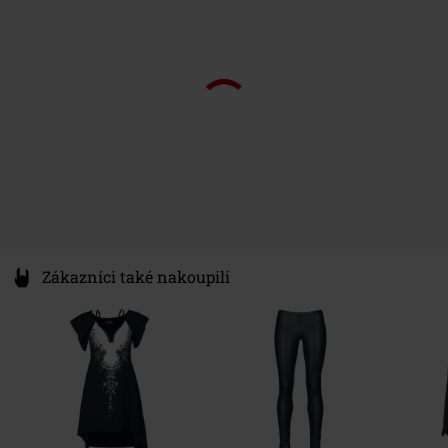
Barva
Germany
černá
info@forplay.shop
Zákazníci také nakoupili