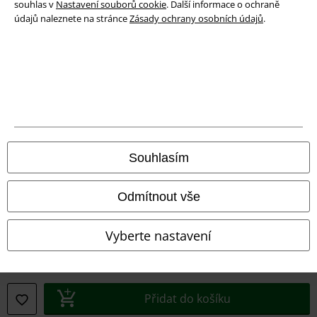
souhlas v
Nastavení souborů cookie
. Další informace o ochraně
údajů naleznete na stránce
Zásady ochrany osobních údajů
.
Prohlášení o shodě
Informace o přístupnosti
Nastavení souborů cookie
Odstoupení od smlouvy
Všechny ceny jsou včetně DPH, bez
poštovného a balného
Souhlasím
© 1986-2026 EMP Merchandising
Odmítnout vše
Vyberte nastavení
Naše online obchody
EMP International
Přidat do košíku
EMP France