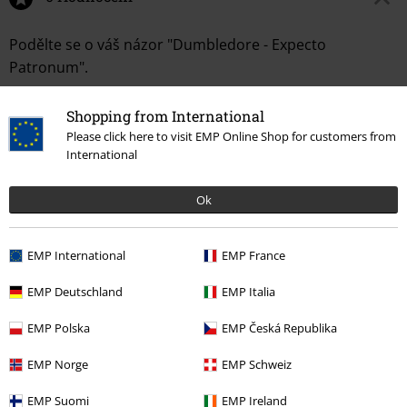
Podělte se o váš názor "Dumbledore - Expecto
Patronum".
Napsat hodnocení
Shopping from International
Please click here to visit EMP Online Shop for customers from
International
Ok
EMP International
EMP France
EMP Deutschland
EMP Italia
More categories. More options.
EMP Polska
EMP Česká Republika
Filmy & seriály
Filmy & seriály
Warner Bros 100
EMP Norge
EMP Schweiz
Filmy & seriály
Filmy & seriály
Harry Potter
Životní styl a volný čas
EMP Suomi
EMP Ireland