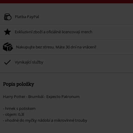
Kód poukazu
WEEKEND
Kopírovat kód
Platné do 8/9/26
Platba PayPal
Minimální hodnota objednávky 1.299 Kč.
Exkluzivní zboží a oficiálně licencovaý merch
Po zadání kódu v košíku, se sleva uplatní automaticky.
Nelze kombinovat s jinými akciovými kódy. Sleva se nevztahuje na: knihy,
Nakupujte bez stresu. Máte 30 dní na vrácení!
média, vstupenky, Rammstein, (Till) Lindemann, Böhse Onkelz, Broilers, Die
Ärzte, Die Toten Hosen, Metality, dárkové poukazy a položky, jejichž koupí
podpoříte nadaci.
Vynikající služby
Popis položky
Harry Potter - Brumbál - Expecto Patronum
- hrnek s potiskem
- objem: 0,3l
- vhodné do myčky nádobí a mikrovlnné trouby