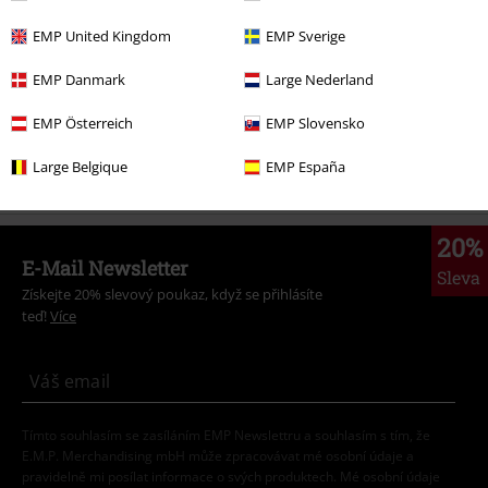
Kuchyňské potřeby
Šálek & Hrnky
EMP United Kingdom
EMP Sverige
Filmy & seriály
Filmy & seriály
Harry Potter
Dárky
EMP Danmark
Large Nederland
Filmy & seriály
Kuchyňské doplňky
Hrnky a šálky
EMP Österreich
EMP Slovensko
Filmy & seriály
Filmy & seriály
Harry Potter
Témata
Christmas in
the Wizarding World
Large Belgique
EMP España
20%
E-Mail Newsletter
Sleva
Získejte 20% slevový poukaz, když se přihlásíte
teď!
Více
Tímto souhlasím se zasíláním EMP Newslettru a souhlasím s tím, že
E.M.P. Merchandising mbH může zpracovávat mé osobní údaje a
pravidelně mi posílat informace o svých produktech. Mé osobní údaje