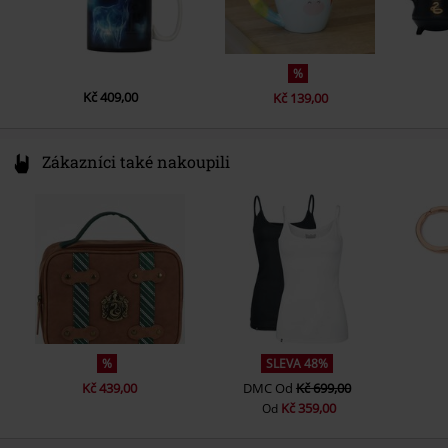
%
Kč 409,00
Kč 139,00
Zákazníci také nakoupili
%
SLEVA 48%
Kč 439,00
DMC
Od
Kč 699,00
Kč 359,00
Od