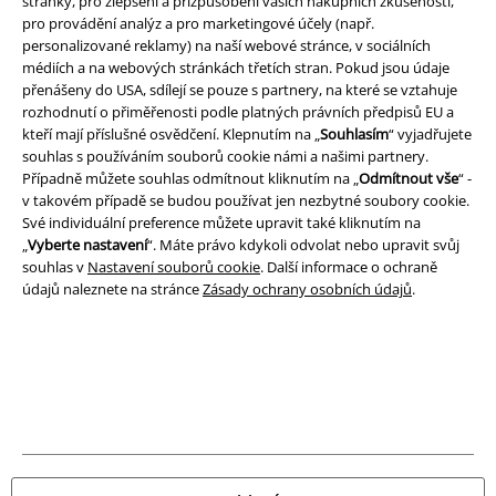
stránky, pro zlepšení a přizpůsobení vašich nákupních zkušeností,
pro provádění analýz a pro marketingové účely (např.
Právní informace
personalizované reklamy) na naší webové stránce, v sociálních
Podmínky
médiích a na webových stránkách třetích stran. Pokud jsou údaje
přenášeny do USA, sdílejí se pouze s partnery, na které se vztahuje
rozhodnutí o přiměřenosti podle platných právních předpisů EU a
Prohlášení
kteří mají příslušné osvědčení. Klepnutím na „
Souhlasím
“ vyjadřujete
souhlas s používáním souborů cookie námi a našimi partnery.
Ochrana osobních údajů
Případně můžete souhlas odmítnout kliknutím na „
Odmítnout vše
“ -
v takovém případě se budou používat jen nezbytné soubory cookie.
Likvidace odpadu a ochrana životního prostředí
Své individuální preference můžete upravit také kliknutím na
„
Vyberte nastavení
“. Máte právo kdykoli odvolat nebo upravit svůj
Prohlášení o shodě
souhlas v
Nastavení souborů cookie
. Další informace o ochraně
údajů naleznete na stránce
Zásady ochrany osobních údajů
.
Informace o přístupnosti
Nastavení souborů cookie
Odstoupení od smlouvy
Všechny ceny jsou včetně DPH, bez
poštovného a balného
© 1986-2026 EMP Merchandising