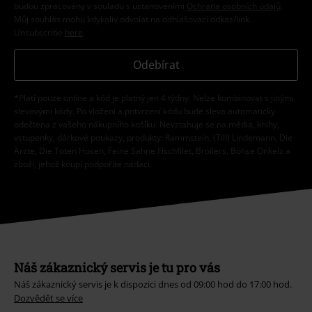
budou zpracovány v souladu s ustanoveními
Ochrana osobních údajů
.
Můj souhlas mohu kdykoliv odvolat na odhlašovací odkaz/link.
Unsubscribe
here
.
Odebírat
*Platí pouze online a kód je platný jen 4 týdny. Nelze kombinovat s jinými
slevovými kódy. Po vložení a potvrzení kódu bude sleva automaticky
odečtena z vašeho nákupního košíku. Nevztahuje se na média, knihy,
vstupenky, dárkové poukazy, produkty: Rammstein, (Till) Lindemann, Die
Ärzte, Die Toten Hosen, Feine Sahne Fischfilet, Broilers, Böhse Onkelz a
zboží, jehož koupí podpoříte nadaci.
Náš zákaznický servis je tu pro vás
Náš zákaznický servis je k dispozici dnes od 09:00 hod do 17:00 hod.
Dozvědět se více