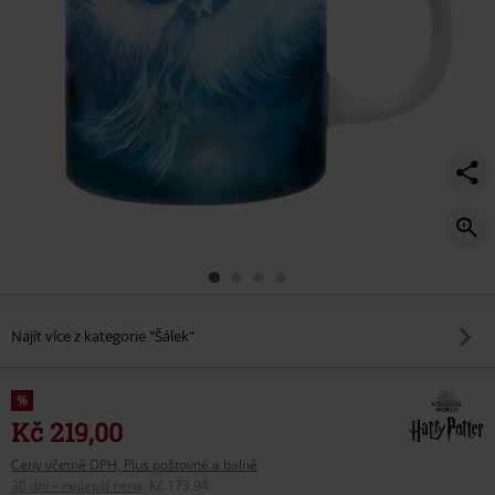
Najít více z kategorie "Šálek"
%
Kč 219,00
Ceny včetně DPH, Plus poštovné a balné
30 dní – nejlepší cena
:
Kč 173,94