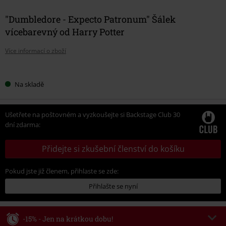
"Dumbledore - Expecto Patronum" Šálek
vícebarevný od Harry Potter
Více informací o zboží
Vyberte
Na skladě
si
velikost
Ušetřete na poštovném a vyzkoušejte si Backstage Club 30
dní zdarma:
Přidejte si zkušební členství do košíku
Pokud jste již členem, přihlaste se zde:
Přihlašte se nyní
-15% - Jen na krátkou dobu!