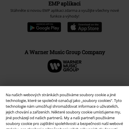
EMP aplikaci
Stáhněte si novou EMP aplikaci zdarma a využijte všechny nové
funkce a výhody!
A Warner Music Group Company
Na našich webových stránkách používáme soubory cookie a jiné
technologie, které se společně označují jako „soubory cookies“. Tyto
technologie nám umožňují shromažďovat informace o uživatelích,
jejich chování a zařízeních. Některé soubory cookie umísťujeme my,
jiné pocházejí od našich partnerů. My a naši partneři používáme
soubory cookie pro zajištění spolehlivosti a bezpečnosti naší webové