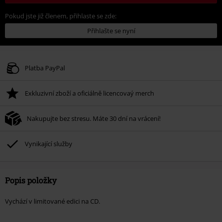
Pokud jste již členem, přihlaste se zde:
Přihlašte se nyní
Platba PayPal
Exkluzivní zboží a oficiálně licencovaý merch
Nakupujte bez stresu. Máte 30 dní na vrácení!
Vynikající služby
Popis položky
Vychází v limitované edici na CD.