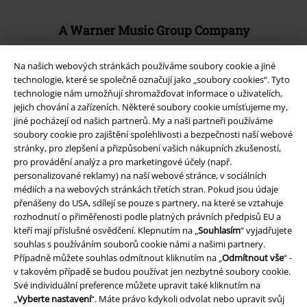
A Warner Music Group Company
Na našich webových stránkách používáme soubory cookie a jiné
technologie, které se společně označují jako „soubory cookies“. Tyto
technologie nám umožňují shromažďovat informace o uživatelích,
jejich chování a zařízeních. Některé soubory cookie umísťujeme my,
jiné pocházejí od našich partnerů. My a naši partneři používáme
soubory cookie pro zajištění spolehlivosti a bezpečnosti naší webové
stránky, pro zlepšení a přizpůsobení vašich nákupních zkušeností,
pro provádění analýz a pro marketingové účely (např.
personalizované reklamy) na naší webové stránce, v sociálních
médiích a na webových stránkách třetích stran. Pokud jsou údaje
přenášeny do USA, sdílejí se pouze s partnery, na které se vztahuje
rozhodnutí o přiměřenosti podle platných právních předpisů EU a
Právní informace
kteří mají příslušné osvědčení. Klepnutím na „
Souhlasím
“ vyjadřujete
souhlas s používáním souborů cookie námi a našimi partnery.
Podmínky
Případně můžete souhlas odmítnout kliknutím na „
Odmítnout vše
“ -
v takovém případě se budou používat jen nezbytné soubory cookie.
Prohlášení
Své individuální preference můžete upravit také kliknutím na
„
Vyberte nastavení
“. Máte právo kdykoli odvolat nebo upravit svůj