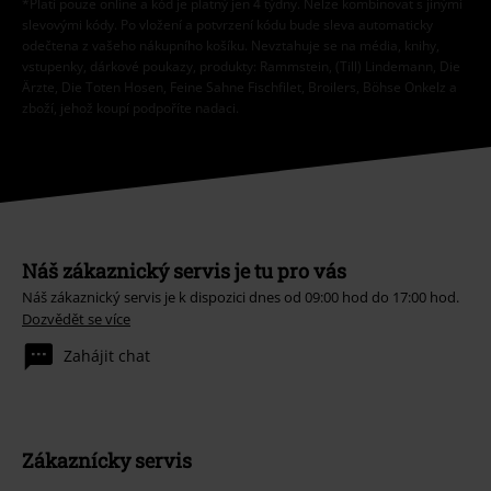
*Platí pouze online a kód je platný jen 4 týdny. Nelze kombinovat s jinými
slevovými kódy. Po vložení a potvrzení kódu bude sleva automaticky
odečtena z vašeho nákupního košíku. Nevztahuje se na média, knihy,
vstupenky, dárkové poukazy, produkty: Rammstein, (Till) Lindemann, Die
Ärzte, Die Toten Hosen, Feine Sahne Fischfilet, Broilers, Böhse Onkelz a
zboží, jehož koupí podpoříte nadaci.
Náš zákaznický servis je tu pro vás
Náš zákaznický servis je k dispozici dnes od 09:00 hod do 17:00 hod.
Dozvědět se více
Zahájit chat
Zákaznícky servis