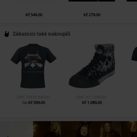
7.
Welcome to Hell
Kč 549,00
Kč 279,00
8.
Warhead
9.
Stand up and Be Counted
Zákazníci také nakoupili
10.
Blood Lust
DMC
Od
Kč 649,00
DMC
Kč 1.699,00
Kč 599,00
Kč 1.089,00
Od