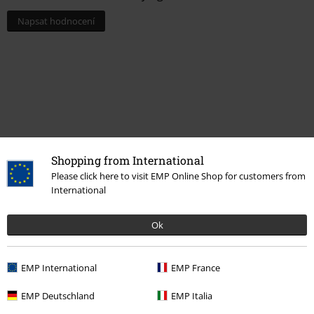
Napsat hodnocení
Shopping from International
Please click here to visit EMP Online Shop for customers from
International
More categories. More options.
Ok
Merch kapel
Média
CD
Výprodej %
Média
CDs
EMP International
EMP France
Merch kapel
Žánr
Thrash Metal
EMP Deutschland
EMP Italia