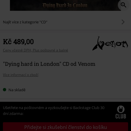
Najít více z kategorie "CD"
Kč 489,00
Ceny včetně DPH, Plus poštovné a balné
"Dying hard in London" CD od Venom
Více informací o zboží
Na skladě
Ušetřete na poštovném a vyzkoušejte si Backstage Club 30
dní zdarma:
Přidejte si zkušební členství do košíku