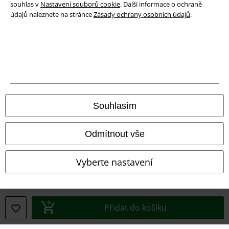
souhlas v
Nastavení souborů cookie
. Další informace o ochraně
Ochrana osobních údajů
údajů naleznete na stránce
Zásady ochrany osobních údajů
.
Likvidace odpadu a ochrana životního prostředí
Prohlášení o shodě
Informace o přístupnosti
Nastavení souborů cookie
Souhlasím
Odstoupení od smlouvy
Odmítnout vše
Všechny ceny jsou včetně DPH, bez
poštovného a balného
© 1986-2026 EMP Merchandising
Vyberte nastavení
Přidat do košíku
Naše online obchody