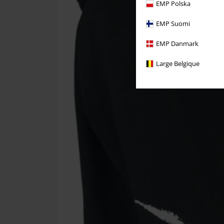
EMP Polska
EMP Suomi
EMP Danmark
Large Belgique