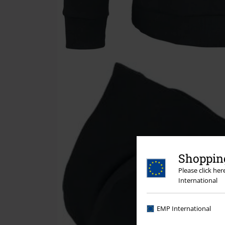
Shopping
Please click he
International
EMP International