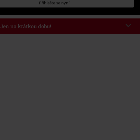
Přihlašte se nyní
- Jen na krátkou dobu!
kazu
WEEKEND
Kopírovat kód
26
nota objednávky 1.299 Kč.
 v košíku, se sleva uplatní automaticky.
at s jinými akciovými kódy. Sleva se nevztahuje na: knihy, média, vstupenky,
ll) Lindemann, Böhse Onkelz, Broilers, Die Ärzte, Die Toten Hosen, Metality,
y a položky, jejichž koupí podpoříte nadaci.