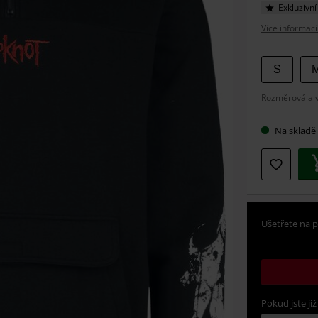
Exkluzivní
Více informací
Vybert
S
si
Rozměrová a ve
velikos
Na skladě
Ušetřete na p
Pokud jste již