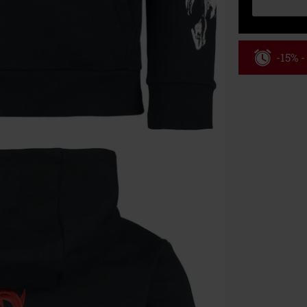
-15% 
Kód pou
Platné do 8/9/
Minimální hod
Po zadání kódu
Nelze kombinov
Rammstein, (Ti
dárkové poukaz