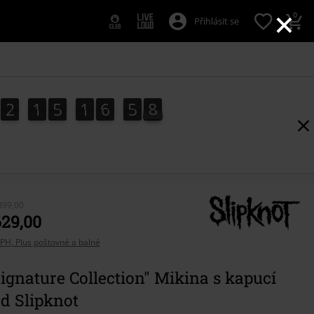
×
0
Přihlásit se
2
1
5
1
6
5
8
7
2
1
5
1
6
5
7
7
0
9
8
899,00
629,00
PH, Plus poštovné a balné
gnature Collection" Mikina s kapucí
d Slipknot