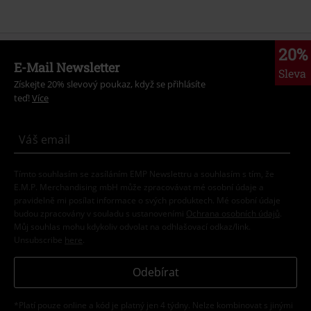
20%
E-Mail Newsletter
Sleva
Získejte 20% slevový poukaz, když se přihlásíte
teď!
Více
Tímto souhlasím se zasíláním EMP Newslettru a souhlasím s tím, že
E.M.P. Merchandising mbH může zpracovávat mé osobní údaje a
pravidelně mi posílat informace o svých produktech. Mé osobní údaje
budou zpracovány v souladu s ustanoveními
Ochrana osobních údajů
.
Můj souhlas mohu kdykoliv odvolat na odhlašovací odkaz/link.
Unsubscribe
here
.
Odebírat
*Platí pouze online a kód je platný jen 4 týdny. Nelze kombinovat s jinými