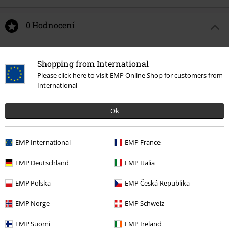
0 Hodnocení
Podělte se o váš názor "Enemy Of Chaos".
Shopping from International
Napsat hodnocení
Please click here to visit EMP Online Shop for customers from
International
Ok
EMP International
EMP France
EMP Deutschland
EMP Italia
EMP Polska
EMP Česká Republika
Naposledy navštívené
EMP Norge
EMP Schweiz
EMP Suomi
EMP Ireland