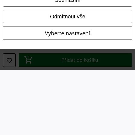
Likvidace odpadu a ochrana životního prostředí
Odmítnout vše
Prohlášení o shodě
Vyberte nastavení
Informace o přístupnosti
Nastavení souborů cookie
Přidat do košíku
Odstoupení od smlouvy
Všechny ceny jsou včetně DPH, bez
poštovného a balného
© 1986-2026 EMP Merchandising
Naše online obchody
EMP International