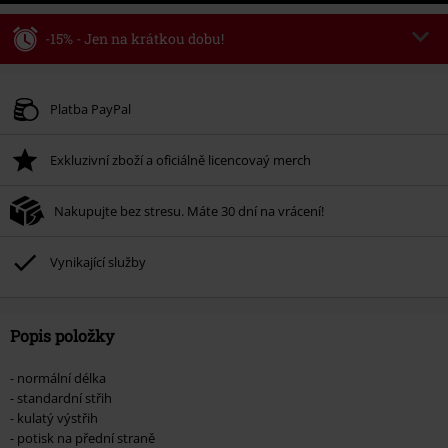
-15% - Jen na krátkou dobu!
Kód poukazu
WEEKEND
Kopírovat kód
Platné do 8/9/26
Platba PayPal
Minimální hodnota objednávky 1.299 Kč.
Exkluzivní zboží a oficiálně licencovaý merch
Po zadání kódu v košíku, se sleva uplatní automaticky.
Nelze kombinovat s jinými akciovými kódy. Sleva se nevztahuje na: knihy,
Nakupujte bez stresu. Máte 30 dní na vrácení!
média, vstupenky, Rammstein, (Till) Lindemann, Böhse Onkelz, Broilers, Die
Ärzte, Die Toten Hosen, Metality, dárkové poukazy a položky, jejichž koupí
podpoříte nadaci.
Vynikající služby
Popis položky
- normální délka
- standardní střih
- kulatý výstřih
- potisk na přední straně