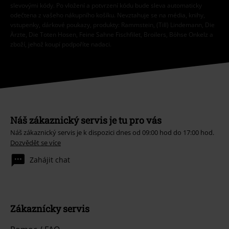
slevovými kódy. Po vložení a potvrzení kódu bude sleva automaticky
odečtena z vašeho nákupního košíku. Nevztahuje se na média, knihy,
vstupenky, dárkové poukazy, produkty: Rammstein, (Till) Lindemann, Die
Ärzte, Die Toten Hosen, Feine Sahne Fischfilet, Broilers, Böhse Onkelz a
zboží, jehož koupí podpoříte nadaci.
Náš zákaznický servis je tu pro vás
Náš zákaznický servis je k dispozici dnes od 09:00 hod do 17:00 hod.
Dozvědět se více
Zahájit chat
Zákaznícky servis