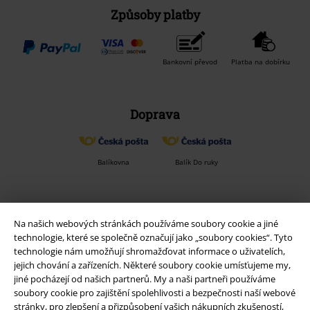
Způsoby platby
Bankovní převod
Platba na dobírku
Doprava
Balíkovna
Balík Do ruky
EMP aplikaci
Na našich webových stránkách používáme soubory cookie a jiné
Stáhněte si novou EMP aplikaci zdarma a využijte všechny nové
technologie, které se společně označují jako „soubory cookies“. Tyto
funkce a výhody!
technologie nám umožňují shromažďovat informace o uživatelích,
jejich chování a zařízeních. Některé soubory cookie umísťujeme my,
jiné pocházejí od našich partnerů. My a naši partneři používáme
soubory cookie pro zajištění spolehlivosti a bezpečnosti naší webové
stránky, pro zlepšení a přizpůsobení vašich nákupních zkušeností,