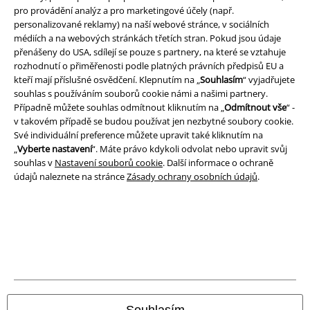
pro provádění analýz a pro marketingové účely (např.
A Warner Music Group Company
personalizované reklamy) na naší webové stránce, v sociálních
médiích a na webových stránkách třetích stran. Pokud jsou údaje
přenášeny do USA, sdílejí se pouze s partnery, na které se vztahuje
rozhodnutí o přiměřenosti podle platných právních předpisů EU a
kteří mají příslušné osvědčení. Klepnutím na „
Souhlasím
“ vyjadřujete
souhlas s používáním souborů cookie námi a našimi partnery.
Případně můžete souhlas odmítnout kliknutím na „
Odmítnout vše
“ -
v takovém případě se budou používat jen nezbytné soubory cookie.
Své individuální preference můžete upravit také kliknutím na
„
Vyberte nastavení
“. Máte právo kdykoli odvolat nebo upravit svůj
souhlas v
Nastavení souborů cookie
. Další informace o ochraně
údajů naleznete na stránce
Zásady ochrany osobních údajů
.
Právní informace
Podmínky
Prohlášení
Souhlasím
Ochrana osobních údajů