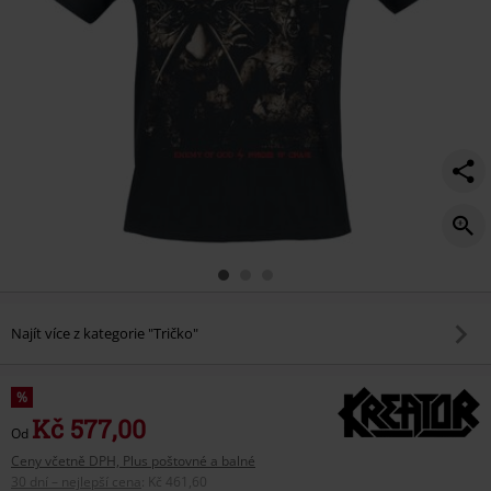
Najít více z kategorie "Tričko"
%
Kč 577,00
Od
Ceny včetně DPH, Plus poštovné a balné
30 dní – nejlepší cena
:
Kč 461,60