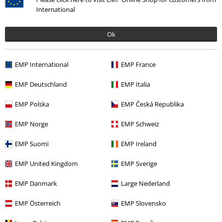
International
0 Hodnocení
Ok
Podělte se o váš názor "Eren Jaeger".
EMP International
EMP France
Napsat hodnocení
EMP Deutschland
EMP Italia
EMP Polska
EMP Česká Republika
EMP Norge
EMP Schweiz
EMP Suomi
EMP Ireland
EMP United Kingdom
EMP Sverige
EMP Danmark
Large Nederland
Naposledy navštívené
EMP Österreich
EMP Slovensko