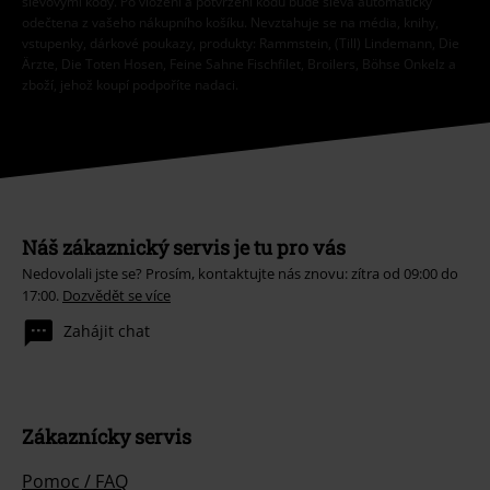
slevovými kódy. Po vložení a potvrzení kódu bude sleva automaticky
odečtena z vašeho nákupního košíku. Nevztahuje se na média, knihy,
vstupenky, dárkové poukazy, produkty: Rammstein, (Till) Lindemann, Die
Ärzte, Die Toten Hosen, Feine Sahne Fischfilet, Broilers, Böhse Onkelz a
zboží, jehož koupí podpoříte nadaci.
Náš zákaznický servis je tu pro vás
Nedovolali jste se? Prosím, kontaktujte nás znovu: zítra od 09:00 do
17:00.
Dozvědět se více
Zahájit chat
Zákaznícky servis
Pomoc / FAQ