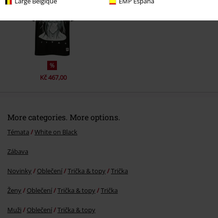
Large Belgique
EMP España
%
Kč 467,00
More categories. More options.
Témata
White on Black
Zábava
Novinky
Oblečení
Trička & topy
Trička
Ženy
Oblečení
Trička & topy
Trička
Muži
Oblečení
Trička & topy