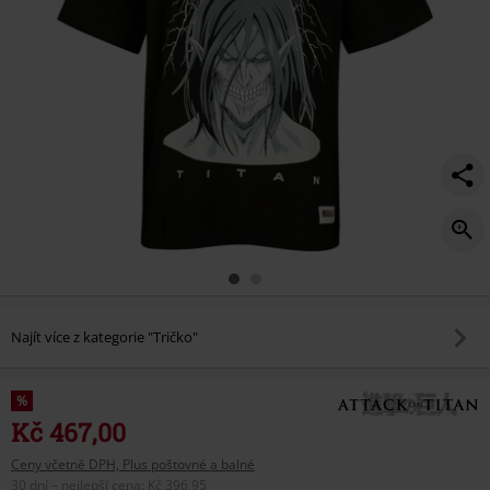
Najít více z kategorie "Tričko"
%
Kč 467,00
Ceny včetně DPH, Plus poštovné a balné
30 dní – nejlepší cena
:
Kč 396,95