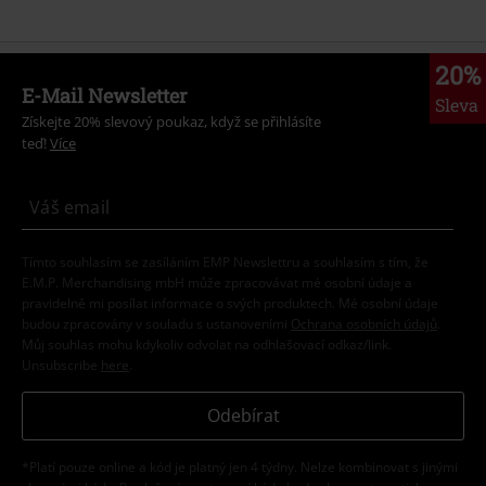
20%
E-Mail Newsletter
Sleva
Získejte 20% slevový poukaz, když se přihlásíte
teď!
Více
Tímto souhlasím se zasíláním EMP Newslettru a souhlasím s tím, že
E.M.P. Merchandising mbH může zpracovávat mé osobní údaje a
pravidelně mi posílat informace o svých produktech. Mé osobní údaje
budou zpracovány v souladu s ustanoveními
Ochrana osobních údajů
.
Můj souhlas mohu kdykoliv odvolat na odhlašovací odkaz/link.
Unsubscribe
here
.
Odebírat
*Platí pouze online a kód je platný jen 4 týdny. Nelze kombinovat s jinými