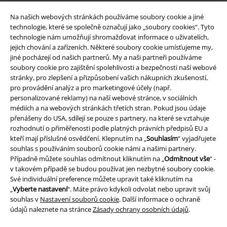
Způsoby platby
Na našich webových stránkách používáme soubory cookie a jiné
technologie, které se společně označují jako „soubory cookies“. Tyto
technologie nám umožňují shromažďovat informace o uživatelích,
Bankovní převod
Platba na dobírku
jejich chování a zařízeních. Některé soubory cookie umísťujeme my,
jiné pocházejí od našich partnerů. My a naši partneři používáme
soubory cookie pro zajištění spolehlivosti a bezpečnosti naší webové
Doprava
stránky, pro zlepšení a přizpůsobení vašich nákupních zkušeností,
pro provádění analýz a pro marketingové účely (např.
personalizované reklamy) na naší webové stránce, v sociálních
médiích a na webových stránkách třetích stran. Pokud jsou údaje
Balíkovna
Balík Do ruky
přenášeny do USA, sdílejí se pouze s partnery, na které se vztahuje
rozhodnutí o přiměřenosti podle platných právních předpisů EU a
kteří mají příslušné osvědčení. Klepnutím na „
Souhlasím
“ vyjadřujete
souhlas s používáním souborů cookie námi a našimi partnery.
EMP aplikaci
Případně můžete souhlas odmítnout kliknutím na „
Odmítnout vše
“ -
Stáhněte si novou EMP aplikaci zdarma a využijte všechny nové
v takovém případě se budou používat jen nezbytné soubory cookie.
funkce a výhody!
Své individuální preference můžete upravit také kliknutím na
„
Vyberte nastavení
“. Máte právo kdykoli odvolat nebo upravit svůj
souhlas v
Nastavení souborů cookie
. Další informace o ochraně
údajů naleznete na stránce
Zásady ochrany osobních údajů
.