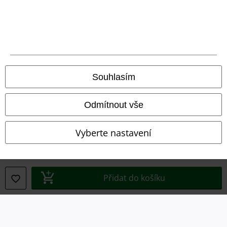
A Warner Music Group Company
Souhlasím
Odmítnout vše
Vyberte nastavení
Právní informace
Podmínky
Přidat do košíku
Prohlášení
Ochrana osobních údajů