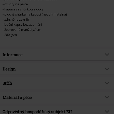
- otvory na palce
- kapuce se šňůrkou a očky
- plochá šňůrka na kapuci (neodnímatelná)
- zdrsněna zevnitř
- boční kapsy bez zapínání
- žebrované manžety/lem
- 280 gsm
Informace
Zboží č.
547534
Design
Název
Game logo
Typ výrobku
Mikina s kapucí
Exkluzivně
Střih
Ano
Vzor
běžný
Téma produktů
Fan merch, TV seriál, Marvel,
Střih/vrchní díl
Regular
Disney, Film, Superhrdinové
Vytištěno
Materiál a péče
Ano
Délka
Normální
Značka
ne
Tvar límce
Kapuce
Vrchní materiál
65% bavlna, 35% polyester
Odpovědný hospodářský subjekt EU
Licence
oficiálně licencovaný produkt
Tvar rukávu
Normální rukávy