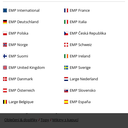
EMP International
EMP France
EMP Deutschland
EMP Italia
Naposledy navštívené
EMP Polska
EMP Česká Republika
EMP Norge
EMP Schweiz
EMP Suomi
EMP Ireland
EMP United Kingdom
EMP Sverige
EMP Danmark
Large Nederland
Kč 1.089,00
EMP Österreich
EMP Slovensko
Large Belgique
EMP España
More categories. More options.
Oblečení & doplňky
Topy
Mikiny s kapucí