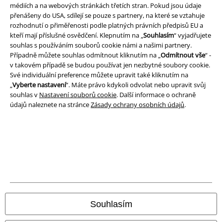
médiích a na webových stránkách třetích stran. Pokud jsou údaje
Podmínky
přenášeny do USA, sdílejí se pouze s partnery, na které se vztahuje
rozhodnutí o přiměřenosti podle platných právních předpisů EU a
kteří mají příslušné osvědčení. Klepnutím na „
Souhlasím
“ vyjadřujete
Prohlášení
souhlas s používáním souborů cookie námi a našimi partnery.
Případně můžete souhlas odmítnout kliknutím na „
Odmítnout vše
“ -
Ochrana osobních údajů
v takovém případě se budou používat jen nezbytné soubory cookie.
Své individuální preference můžete upravit také kliknutím na
Likvidace odpadu a ochrana životního prostředí
„
Vyberte nastavení
“. Máte právo kdykoli odvolat nebo upravit svůj
souhlas v
Nastavení souborů cookie
. Další informace o ochraně
Prohlášení o shodě
údajů naleznete na stránce
Zásady ochrany osobních údajů
.
Informace o přístupnosti
Nastavení souborů cookie
Odstoupení od smlouvy
Všechny ceny jsou včetně DPH, bez
poštovného a balného
Souhlasím
© 1986-2026 EMP Merchandising