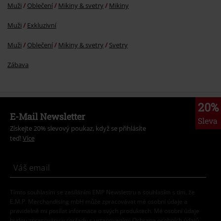
Muži
Oblečení
Mikiny & svetry
Mikiny
Muži
Exkluzivní
Muži
Oblečení
Mikiny & svetry
Svetry
Zábava
20%
E-Mail Newsletter
Sleva
Získejte 20% slevový poukaz, když se přihlásíte
teď!
Více
Tímto souhlasím se zasíláním EMP Newslettru a souhlasím s tím, že
E.M.P. Merchandising mbH může zpracovávat mé osobní údaje a
pravidelně mi posílat informace o svých produktech. Mé osobní údaje
budou zpracovány v souladu s ustanoveními
Ochrana osobních údajů
.