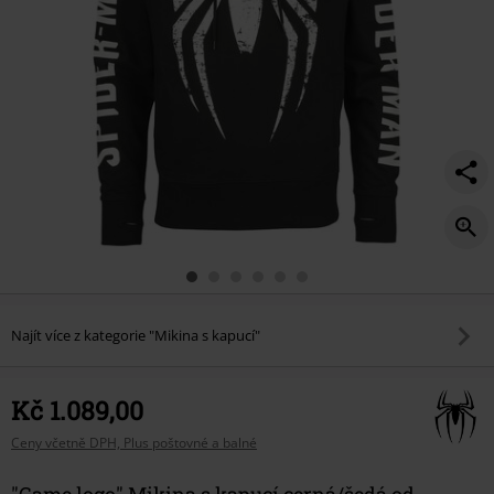
Najít více z kategorie "Mikina s kapucí"
Kč 1.089,00
Ceny včetně DPH, Plus poštovné a balné
"Game logo" Mikina s kapucí cerná/šedá od