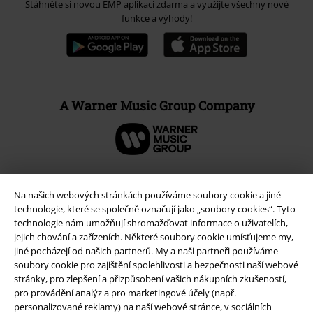
Stáhněte si novou EMP aplikaci zdarma a využijte všechny nové
funkce a výhody!
A Warner Music Group Company
Na našich webových stránkách používáme soubory cookie a jiné
technologie, které se společně označují jako „soubory cookies“. Tyto
technologie nám umožňují shromažďovat informace o uživatelích,
jejich chování a zařízeních. Některé soubory cookie umísťujeme my,
jiné pocházejí od našich partnerů. My a naši partneři používáme
soubory cookie pro zajištění spolehlivosti a bezpečnosti naší webové
stránky, pro zlepšení a přizpůsobení vašich nákupních zkušeností,
pro provádění analýz a pro marketingové účely (např.
personalizované reklamy) na naší webové stránce, v sociálních
Právní informace