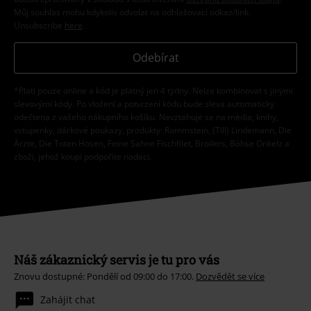
Můj souhlas mohu kdykoliv odvolat na odhlašovací odkaz/link.
Unsubscribe
here
.
Odebírat
*Platí pouze online a kód je platný jen 4 týdny. Nelze kombinovat s jinými
slevovými kódy. Po vložení a potvrzení kódu bude sleva automaticky
odečtena z vašeho nákupního košíku. Nevztahuje se na média, knihy,
vstupenky, dárkové poukazy, produkty: Rammstein, (Till) Lindemann, Die
Ärzte, Die Toten Hosen, Feine Sahne Fischfilet, Broilers, Böhse Onkelz a
zboží, jehož koupí podpoříte nadaci.
Náš zákaznický servis je tu pro vás
Znovu dostupné: Pondělí od 09:00 do 17:00.
Dozvědět se více
Zahájit chat