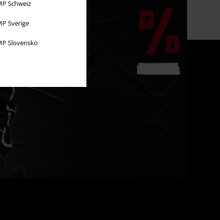
P Schweiz
P Sverige
P Slovensko