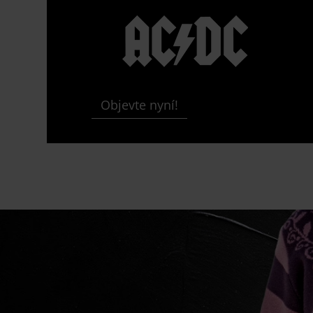
Objevte nyní!