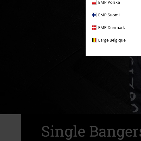
EMP Polska
EMP Suomi
EMP Danmark
Large Belgique
Single Banger