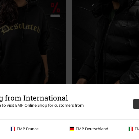
 from International
Mikiny
Bundy
re to visit EMP Online Shop for customers from
EMP France
EMP Deutschland
EM