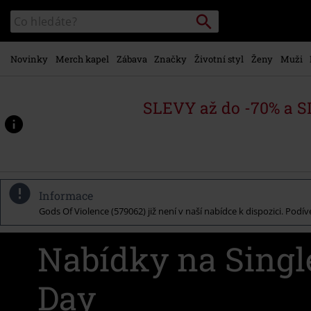
Přejít k
Vyhledávání
Katalog
hlavnímu
vyhledávání
obsahu
Novinky
Merch kapel
Zábava
Značky
Životní styl
Ženy
Muži
SLEVY až do -70% a 
Informace
Gods Of Violence (579062) již není v naší nabídce k dispozici. Podí
Nabídky na Singl
Day