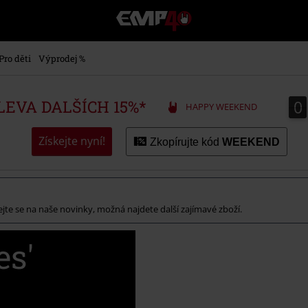
EMP
-
Hudba,
TV
Pro děti
Výprodej %
filmy
&
seriály,
0
0
SLEVA DALŠÍCH 15%*
HAPPY WEEKEND
Merch
pro
hráče,
Získejte nyní!
Zkopírujte kód
WEEKEND
Alternativní
móda
vejte se na naše novinky, možná najdete další zajímavé zboží.
es'