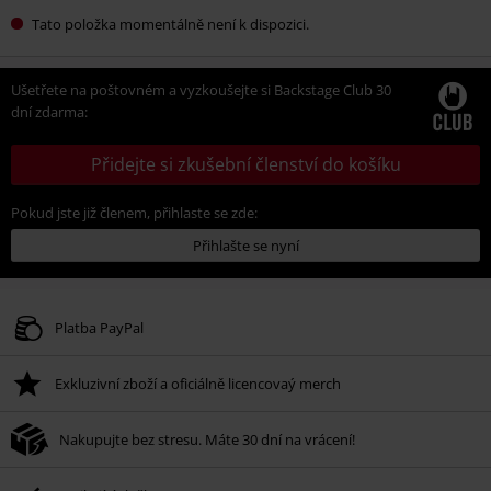
Tato položka momentálně není k dispozici.
Ušetřete na poštovném a vyzkoušejte si Backstage Club 30
dní zdarma:
Přidejte si zkušební členství do košíku
Pokud jste již členem, přihlaste se zde:
Přihlašte se nyní
Platba PayPal
Exkluzivní zboží a oficiálně licencovaý merch
Nakupujte bez stresu. Máte 30 dní na vrácení!