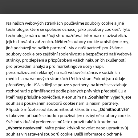
Na našich webových stránkách používáme soubory cookie a jiné
technologie, které se společně označují jako „soubory cookies“. Tyto
technologie nám umožňují shromažďovat informace o uživatelích,
jejich chování a zařízeních. Některé soubory cookie umísťujeme my,
jiné pocházejí od našich partnerů. My a naši partneři používáme
soubory cookie pro zajištění spolehlivosti a bezpečnosti naší webové
Právní informace
stránky, pro zlepšení a přizpůsobení vašich nákupních zkušeností,
pro provádění analýz a pro marketingové účely (např.
Podmínky
personalizované reklamy) na naší webové stránce, v sociálních
médiích a na webových stránkách třetích stran. Pokud jsou údaje
Prohlášení
přenášeny do USA, sdílejí se pouze s partnery, na které se vztahuje
rozhodnutí o přiměřenosti podle platných právních předpisů EU a
Ochrana osobních údajů
kteří mají příslušné osvědčení. Klepnutím na „
Souhlasím
“ vyjadřujete
souhlas s používáním souborů cookie námi a našimi partnery.
Likvidace odpadu a ochrana životního prostředí
Případně můžete souhlas odmítnout kliknutím na „
Odmítnout vše
“ -
v takovém případě se budou používat jen nezbytné soubory cookie.
Své individuální preference můžete upravit také kliknutím na
Prohlášení o shodě
„
Vyberte nastavení
“. Máte právo kdykoli odvolat nebo upravit svůj
souhlas v
Nastavení souborů cookie
. Další informace o ochraně
Informace o přístupnosti