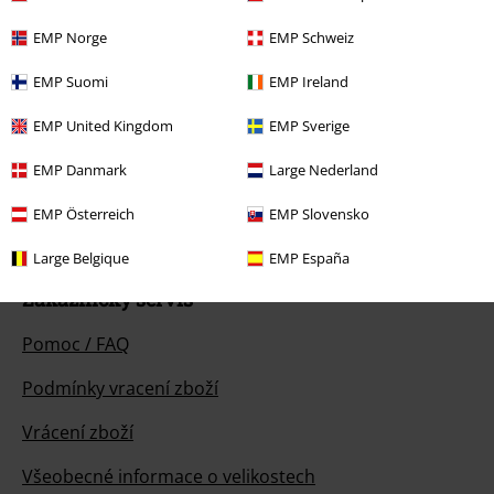
EMP Norge
EMP Schweiz
EMP Suomi
EMP Ireland
EMP United Kingdom
EMP Sverige
Náš zákaznický servis je tu pro vás
Dnes jsme k dispozici: do 17:00 hod.
Dozvědět se více
EMP Danmark
Large Nederland
Zahájit chat
EMP Österreich
EMP Slovensko
Large Belgique
EMP España
Zákaznícky servis
Pomoc / FAQ
Podmínky vracení zboží
Vrácení zboží
Všeobecné informace o velikostech