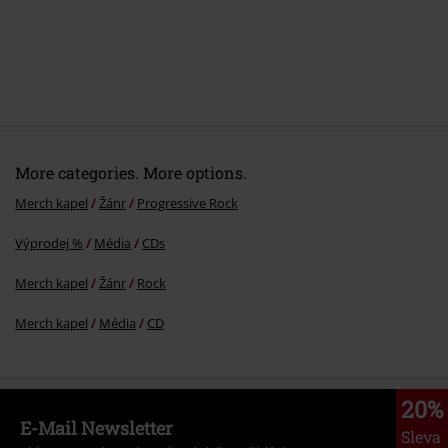
7.
The tempest
8.
City of goodbyes
9.
First light
More categories. More options.
Merch kapel
Žánr
Progressive Rock
Výprodej %
Média
CDs
Merch kapel
Žánr
Rock
Merch kapel
Média
CD
20%
E-Mail Newsletter
Sleva