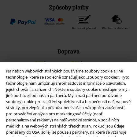
Způsoby platby
Bankovní převod
Platba na dobírku
Doprava
Na našich webových stránkách používáme soubory cookie a jiné
Balíkovna
Balík Do ruky
technologie, které se společně označují jako „soubory cookies“. Tyto
technologie nám umožňují shromažďovat informace o uživatelích,
jejich chování a zařízeních. Některé soubory cookie umísťujeme my,
EMP aplikaci
jiné pocházejí od našich partnerů. My a naši partneři používáme
soubory cookie pro zajištění spolehlivosti a bezpečnosti naší webové
Stáhněte si novou EMP aplikaci zdarma a využijte všechny nové
stránky, pro zlepšení a přizpůsobení vašich nákupních zkušeností,
funkce a výhody!
pro provádění analýz a pro marketingové účely (např.
personalizované reklamy) na naší webové stránce, v sociálních
médiích a na webových stránkách třetích stran. Pokud jsou údaje
přenášeny do USA, sdílejí se pouze s partnery, na které se vztahuje