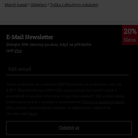
Merch kapel
Oblečení
Trička s dlouhým rukávem
20%
E-Mail Newsletter
Sleva
Získejte 20% slevový poukaz, když se přihlásíte
teď!
Více
Tímto souhlasím se zasíláním EMP Newslettru a souhlasím s tím, že
E.M.P. Merchandising mbH může zpracovávat mé osobní údaje a
pravidelně mi posílat informace o svých produktech. Mé osobní údaje
budou zpracovány v souladu s ustanoveními
Ochrana osobních údajů
.
Můj souhlas mohu kdykoliv odvolat na odhlašovací odkaz/link.
Unsubscribe
here
.
Odebírat