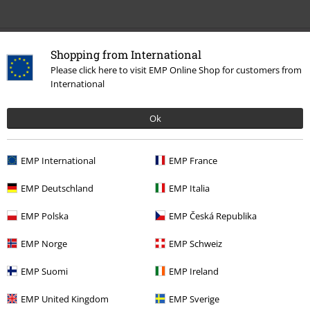
0 Hodnocení
Shopping from International
Please click here to visit EMP Online Shop for customers from
International
Podělte se o váš názor "Hockey Jersey".
Napsat hodnocení
Ok
EMP International
EMP France
EMP Deutschland
EMP Italia
EMP Polska
EMP Česká Republika
EMP Norge
EMP Schweiz
EMP Suomi
EMP Ireland
Naposledy navštívené
EMP United Kingdom
EMP Sverige