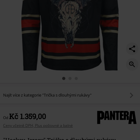
Najít více z kategorie "Trička s dlouhými rukávy"
Kč 1.359,00
Od
Ceny včetně DPH, Plus poštovné a balné
"Hockey Jersey" Trička s dlouhými rukávy