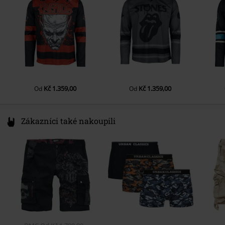
productsafety@universal-music.com
Pohlaví
Muži
Kč 1.359,00
Kč 1.359,00
Od
Od
Zákazníci také nakoupili