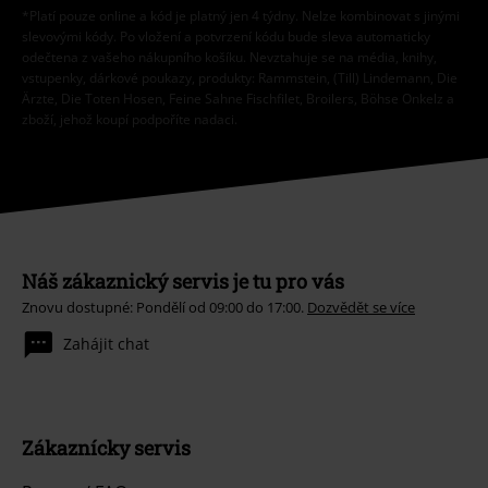
*Platí pouze online a kód je platný jen 4 týdny. Nelze kombinovat s jinými
slevovými kódy. Po vložení a potvrzení kódu bude sleva automaticky
odečtena z vašeho nákupního košíku. Nevztahuje se na média, knihy,
vstupenky, dárkové poukazy, produkty: Rammstein, (Till) Lindemann, Die
Ärzte, Die Toten Hosen, Feine Sahne Fischfilet, Broilers, Böhse Onkelz a
zboží, jehož koupí podpoříte nadaci.
Náš zákaznický servis je tu pro vás
Znovu dostupné: Pondělí od 09:00 do 17:00.
Dozvědět se více
Zahájit chat
Zákaznícky servis