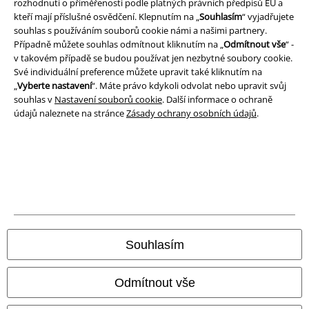
rozhodnutí o přiměřenosti podle platných právních předpisů EU a
kteří mají příslušné osvědčení. Klepnutím na „
Souhlasím
“ vyjadřujete
A Warner Music Group Company
souhlas s používáním souborů cookie námi a našimi partnery.
Případně můžete souhlas odmítnout kliknutím na „
Odmítnout vše
“ -
v takovém případě se budou používat jen nezbytné soubory cookie.
Své individuální preference můžete upravit také kliknutím na
„
Vyberte nastavení
“. Máte právo kdykoli odvolat nebo upravit svůj
souhlas v
Nastavení souborů cookie
. Další informace o ochraně
údajů naleznete na stránce
Zásady ochrany osobních údajů
.
Právní informace
Souhlasím
Podmínky
Prohlášení
Odmítnout vše