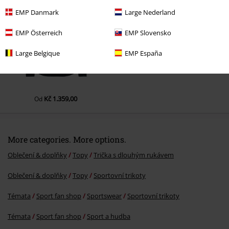
EMP Danmark
Large Nederland
EMP Österreich
EMP Slovensko
Large Belgique
EMP España
Kč 1.359,00
Od
More categories. More options.
Oblečení & doplňky
Topy
Trička s dlouhým rukávem
Oblečení & doplňky
Topy
Sportovní trikoty
Témata
Sport fan shop
Sportswear
Sportovní trikoty
Témata
Sport fan shop
Sport a hudba