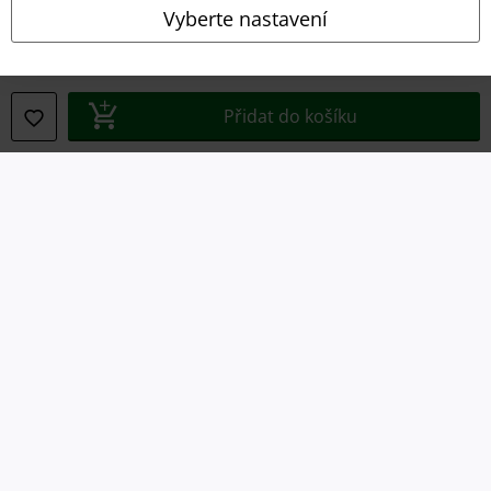
Ochrana osobních údajů
Vyberte nastavení
Likvidace odpadu a ochrana životního prostředí
Prohlášení o shodě
Přidat do košíku
Informace o přístupnosti
Nastavení souborů cookie
Odstoupení od smlouvy
Všechny ceny jsou včetně DPH, bez
poštovného a balného
© 1986-2026 EMP Merchandising
Naše online obchody