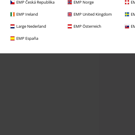
EMP Česká Republika
EMP Norge
EM
EMP Ireland
EMP United Kingdom
EM
Large Nederland
EMP Österreich
EM
EMP España