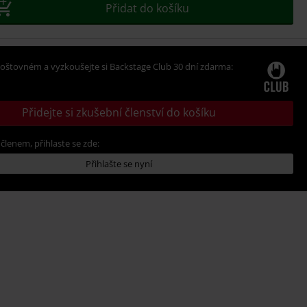
Přidat do košíku
oštovném a vyzkoušejte si Backstage Club 30 dní zdarma:
Přidejte si zkušební členství do košíku
 členem, přihlaste se zde:
Přihlašte se nyní