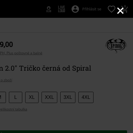
×
0
Přihlásit se
9,00
PH, Plus poštovné a balné
2.0" Tričko černá od Spiral
 o zboží
e
M
L
XL
XXL
3XL
4XL
likostní tabulka
t