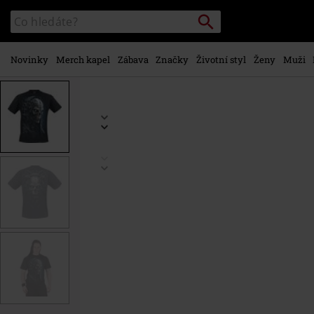
Přejít k
Vyhledávání
Katalog
hlavnímu
vyhledávání
obsahu
Novinky
Merch kapel
Zábava
Značky
Životní styl
Ženy
Muži
https://www.emp-
shop.cz/p/human-
2.0/561840.html