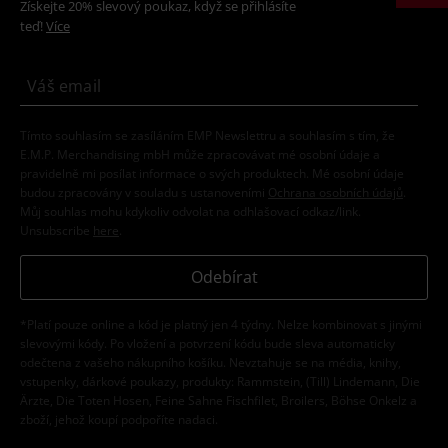
Získejte 20% slevový poukaz, když se přihlásíte
teď!
Více
Tímto souhlasím se zasíláním EMP Newslettru a souhlasím s tím, že
E.M.P. Merchandising mbH může zpracovávat mé osobní údaje a
pravidelně mi posílat informace o svých produktech. Mé osobní údaje
budou zpracovány v souladu s ustanoveními
Ochrana osobních údajů
.
Můj souhlas mohu kdykoliv odvolat na odhlašovací odkaz/link.
Unsubscribe
here
.
Odebírat
*Platí pouze online a kód je platný jen 4 týdny. Nelze kombinovat s jinými
slevovými kódy. Po vložení a potvrzení kódu bude sleva automaticky
odečtena z vašeho nákupního košíku. Nevztahuje se na média, knihy,
vstupenky, dárkové poukazy, produkty: Rammstein, (Till) Lindemann, Die
Ärzte, Die Toten Hosen, Feine Sahne Fischfilet, Broilers, Böhse Onkelz a
zboží, jehož koupí podpoříte nadaci.