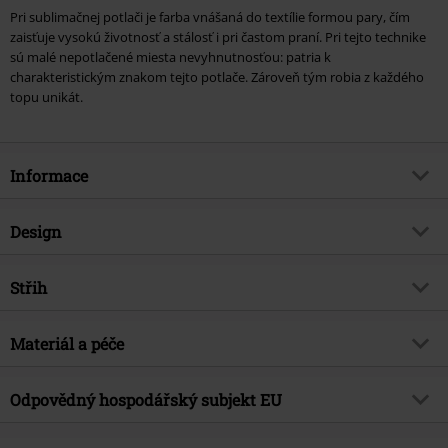
Pri sublimačnej potlači je farba vnášaná do textílie formou pary, čím
zaisťuje vysokú životnosť a stálosť i pri častom praní. Pri tejto technike
sú malé nepotlačené miesta nevyhnutnosťou: patria k
charakteristickým znakom tejto potlače. Zároveň tým robia z každého
topu unikát.
Informace
Zboží č.
234796
Design
Název
Icicle Burnout
Typ výrobku
Top
Brand
Střih
Innocent
Vzor
pruhovaný, vícebarevné
Téma produktů
Neformální oblečení, Rockové
Střih/vrchní díl
Slim
oblečení
Vytištěno
Materiál a péče
Ano
Délka
Normální
Datum vydání
4/19/24
Typ potisku
Sublimační potisk
Vrchní materiál
65% polyester, 35% bavlna
Odpovědný hospodářský subjekt EU
Pohlaví
Ženy
Výstřih
Kulatý výstřih
Upozornění k údržbě
Praní v pračce
Tvar límce
Bez límce
Innocent Clothing Europe Ltd