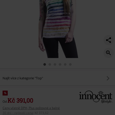
Najít více z kategorie "Top"
%
Kč 391,00
Od
Ceny včetně DPH, Plus poštovné a balné
30 dní – nejlepší cena
:
Kč 373,62