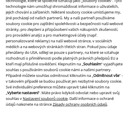
technologie, které se společně označují jako „soubory cookies“. Tyto
technologie nám umožňují shromažďovat informace o uživatelích,
jejich chování a zařízeních. Některé soubory cookie umísťujeme my,
jiné pocházejí od našich partnerů. My a naši partneři používáme
soubory cookie pro zajištění spolehlivosti a bezpečnosti naší webové
stránky, pro zlepšení a přizpůsobení vašich nákupních zkušeností,
pro provádění analýz a pro marketingové účely (např.
personalizované reklamy) na naší webové stránce, v sociálních
médiích a na webových stránkách třetích stran. Pokud jsou údaje
přenášeny do USA, sdílejí se pouze s partnery, na které se vztahuje
Právní informace
rozhodnutí o přiměřenosti podle platných právních předpisů EU a
kteří mají příslušné osvědčení. Klepnutím na „
Souhlasím
“ vyjadřujete
Podmínky
souhlas s používáním souborů cookie námi a našimi partnery.
Případně můžete souhlas odmítnout kliknutím na „
Odmítnout vše
“ -
Prohlášení
v takovém případě se budou používat jen nezbytné soubory cookie.
Své individuální preference můžete upravit také kliknutím na
Ochrana osobních údajů
„
Vyberte nastavení
“. Máte právo kdykoli odvolat nebo upravit svůj
souhlas v
Nastavení souborů cookie
. Další informace o ochraně
Likvidace odpadu a ochrana životního prostředí
údajů naleznete na stránce
Zásady ochrany osobních údajů
.
Prohlášení o shodě
Informace o přístupnosti