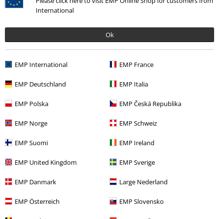
Please click here to visit EMP Online Shop for customers from
International
Ok
EMP International
EMP France
EMP Deutschland
EMP Italia
EMP Polska
EMP Česká Republika
EMP Norge
EMP Schweiz
EMP Suomi
EMP Ireland
EMP United Kingdom
EMP Sverige
EMP Danmark
Large Nederland
EMP Österreich
EMP Slovensko