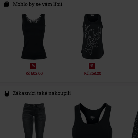
Kilmovee upper, Portlaw
Mohlo by se vám líbit
Délka rukávu
bez rukávů
X91 CF22 CO Waterford
Barva
Ireland
vícebarevný
info@innocentclothingltd.com
%
%
Kč 603,00
Kč 263,00
Zákazníci také nakoupili