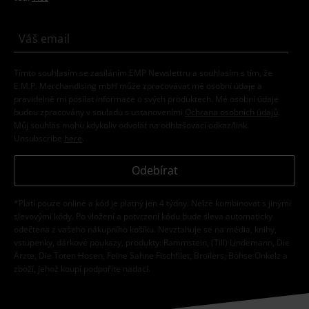
Tímto souhlasím se zasíláním EMP Newslettru a souhlasím s tím, že
E.M.P. Merchandising mbH může zpracovávat mé osobní údaje a
pravidelně mi posílat informace o svých produktech. Mé osobní údaje
budou zpracovány v souladu s ustanoveními
Ochrana osobních údajů
.
Můj souhlas mohu kdykoliv odvolat na odhlašovací odkaz/link.
Unsubscribe
here
.
Odebírat
*Platí pouze online a kód je platný jen 4 týdny. Nelze kombinovat s jinými
slevovými kódy. Po vložení a potvrzení kódu bude sleva automaticky
odečtena z vašeho nákupního košíku. Nevztahuje se na média, knihy,
vstupenky, dárkové poukazy, produkty: Rammstein, (Till) Lindemann, Die
Ärzte, Die Toten Hosen, Feine Sahne Fischfilet, Broilers, Böhse Onkelz a
zboží, jehož koupí podpoříte nadaci.