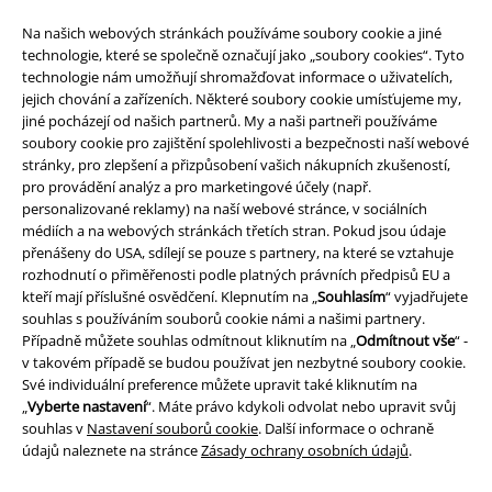
Na našich webových stránkách používáme soubory cookie a jiné
technologie, které se společně označují jako „soubory cookies“. Tyto
technologie nám umožňují shromažďovat informace o uživatelích,
jejich chování a zařízeních. Některé soubory cookie umísťujeme my,
jiné pocházejí od našich partnerů. My a naši partneři používáme
soubory cookie pro zajištění spolehlivosti a bezpečnosti naší webové
stránky, pro zlepšení a přizpůsobení vašich nákupních zkušeností,
pro provádění analýz a pro marketingové účely (např.
Právní informace
personalizované reklamy) na naší webové stránce, v sociálních
médiích a na webových stránkách třetích stran. Pokud jsou údaje
Podmínky
přenášeny do USA, sdílejí se pouze s partnery, na které se vztahuje
rozhodnutí o přiměřenosti podle platných právních předpisů EU a
Prohlášení
kteří mají příslušné osvědčení. Klepnutím na „
Souhlasím
“ vyjadřujete
souhlas s používáním souborů cookie námi a našimi partnery.
Ochrana osobních údajů
Případně můžete souhlas odmítnout kliknutím na „
Odmítnout vše
“ -
v takovém případě se budou používat jen nezbytné soubory cookie.
Likvidace odpadu a ochrana životního prostředí
Své individuální preference můžete upravit také kliknutím na
„
Vyberte nastavení
“. Máte právo kdykoli odvolat nebo upravit svůj
souhlas v
Nastavení souborů cookie
. Další informace o ochraně
Prohlášení o shodě
údajů naleznete na stránce
Zásady ochrany osobních údajů
.
Informace o přístupnosti