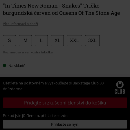
"In Times New Roman - Snakes" Tričko
burgundská červeň od Queens Of The Stone Age
Více informací o zboží
Vyberte
S
M
L
XL
XXL
3XL
si
Rozměrová a velikostní tabulka
velikost
Na skladě
Ušetřete na poštovném a vyzkoušejte si Backstage Club 30
dní zdarma:
Přidejte si zkušební členství do košíku
Pokud jste již členem, přihlaste se zde:
Přihlašte se nyní