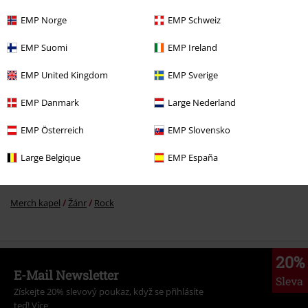
DMC
Od
Kč 799,00
Kč 679,00
Od
EMP Norge
EMP Schweiz
EMP Suomi
EMP Ireland
More categories. More options.
EMP United Kingdom
EMP Sverige
Oblečení
Trička a topy
Trička
EMP Danmark
Large Nederland
Novinky
Oblečení
Trička & topy
Trička
EMP Österreich
EMP Slovensko
Extra velikosti
Trička & topy
Trička
Large Belgique
EMP España
Extra velikosti
Muži
Trička
Merch kapel
Žánr
Rock
20%
E-Mail Newsletter
Sleva
Získejte 20% slevový poukaz, když se přihlásíte
teď!
Více