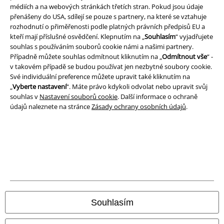
médiích a na webových stránkách třetích stran. Pokud jsou údaje
přenášeny do USA, sdílejí se pouze s partnery, na které se vztahuje
rozhodnutí o přiměřenosti podle platných právních předpisů EU a
kteří mají příslušné osvědčení. Klepnutím na „
Souhlasím
“ vyjadřujete
Právní informace
souhlas s používáním souborů cookie námi a našimi partnery.
Případně můžete souhlas odmítnout kliknutím na „
Odmítnout vše
“ -
Podmínky
v takovém případě se budou používat jen nezbytné soubory cookie.
Své individuální preference můžete upravit také kliknutím na
Prohlášení
„
Vyberte nastavení
“. Máte právo kdykoli odvolat nebo upravit svůj
souhlas v
Nastavení souborů cookie
. Další informace o ochraně
Ochrana osobních údajů
údajů naleznete na stránce
Zásady ochrany osobních údajů
.
Likvidace odpadu a ochrana životního prostředí
Prohlášení o shodě
Informace o přístupnosti
Nastavení souborů cookie
Souhlasím
Odstoupení od smlouvy