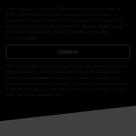
Tímto souhlasím se zasíláním EMP Newslettru a souhlasím s tím, že
E.M.P. Merchandising mbH může zpracovávat mé osobní údaje a
pravidelně mi posílat informace o svých produktech. Mé osobní údaje
budou zpracovány v souladu s ustanoveními
Ochrana osobních údajů
.
Můj souhlas mohu kdykoliv odvolat na odhlašovací odkaz/link.
Unsubscribe
here
.
Odebírat
*Platí pouze online a kód je platný jen 4 týdny. Nelze kombinovat s jinými
slevovými kódy. Po vložení a potvrzení kódu bude sleva automaticky
odečtena z vašeho nákupního košíku. Nevztahuje se na média, knihy,
vstupenky, dárkové poukazy, produkty: Rammstein, (Till) Lindemann, Die
Ärzte, Die Toten Hosen, Feine Sahne Fischfilet, Broilers, Böhse Onkelz a
zboží, jehož koupí podpoříte nadaci.