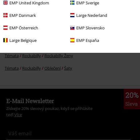
EMP United Kingdom
EMP Sverige
More categories. More options.
EMP Danmark
Large Nederland
Ženy
Oblečení
Šaty
Středně dlouhé šaty
EMP Österreich
EMP Slovensko
Výprodej %
Ženy
Oblečení
Šaty
Large Belgique
EMP España
Výprodej %
Oblečení
Šaty
Témata
Rockabilly
Rockabilly Ženy
Témata
Rockabilly
Oblečení
Šaty
20%
E-Mail Newsletter
Sleva
Získejte 20% slevový poukaz, když se přihlásíte
teď!
Více