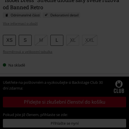
od Banned Retro
Odnímatelné části
Dekorativní detail
Více informací o zboží
Vyberte
XS
S
M
L
XL
XXL
si
Rozměrová a velikostní tabulka
velikost
Na skladě
Ušetřete na poštovném a vyzkoušejte si Backstage Club 30
dní zdarma:
Přidejte si zkušební členství do košíku
Pokud jste již členem, přihlaste se zde:
Přihlašte se nyní