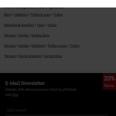
More categories. More options.
Ženy
Oblečení
Trička & topy
Trička
Oblečení & doplňky
Topy
Trička
Témata
Gotika
Gotika Ženy
Témata
Gotika
Oblečení
Trička a topy
Trička
Témata
Černé oblečení
černé trička
20%
E-Mail Newsletter
Sleva
Získejte 20% slevový poukaz, když se přihlásíte
teď!
Více