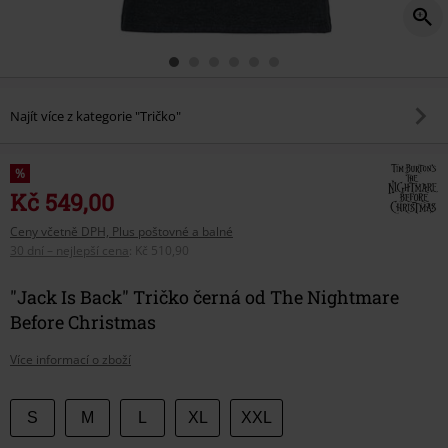
Najít více z kategorie "Tričko"
%
Kč 549,00
Ceny včetně DPH, Plus poštovné a balné
30 dní – nejlepší cena
:
Kč 510,90
"Jack Is Back" Tričko černá od The Nightmare
Before Christmas
Více informací o zboží
Vyberte
S
M
L
XL
XXL
si