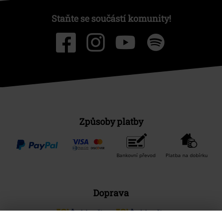
Staňte se součástí komunity!
Způsoby platby
Bankovní převod
Platba na dobírku
Doprava