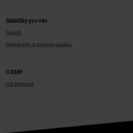
Nabídky pro vás
Soutěž
Objednejte si dárkový poukaz
O EMP
Udržitelnost