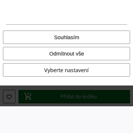
Právní informace
Souhlasím
Podmínky
Prohlášení
Odmítnout vše
Ochrana osobních údajů
Vyberte nastavení
Likvidace odpadu a ochrana životního prostředí
Prohlášení o shodě
Přidat do košíku
Informace o přístupnosti
Nastavení souborů cookie