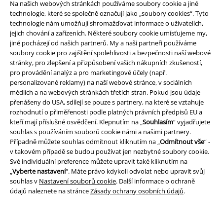
Na našich webových stránkách používáme soubory cookie a jiné
Balíkovna
Balík Do ruky
technologie, které se společně označují jako „soubory cookies“. Tyto
technologie nám umožňují shromažďovat informace o uživatelích,
jejich chování a zařízeních. Některé soubory cookie umísťujeme my,
EMP aplikaci
jiné pocházejí od našich partnerů. My a naši partneři používáme
soubory cookie pro zajištění spolehlivosti a bezpečnosti naší webové
Stáhněte si novou EMP aplikaci zdarma a využijte všechny nové
stránky, pro zlepšení a přizpůsobení vašich nákupních zkušeností,
funkce a výhody!
pro provádění analýz a pro marketingové účely (např.
personalizované reklamy) na naší webové stránce, v sociálních
médiích a na webových stránkách třetích stran. Pokud jsou údaje
přenášeny do USA, sdílejí se pouze s partnery, na které se vztahuje
rozhodnutí o přiměřenosti podle platných právních předpisů EU a
kteří mají příslušné osvědčení. Klepnutím na „
Souhlasím
“ vyjadřujete
A Warner Music Group Company
souhlas s používáním souborů cookie námi a našimi partnery.
Případně můžete souhlas odmítnout kliknutím na „
Odmítnout vše
“ -
v takovém případě se budou používat jen nezbytné soubory cookie.
Své individuální preference můžete upravit také kliknutím na
„
Vyberte nastavení
“. Máte právo kdykoli odvolat nebo upravit svůj
souhlas v
Nastavení souborů cookie
. Další informace o ochraně
údajů naleznete na stránce
Zásady ochrany osobních údajů
.