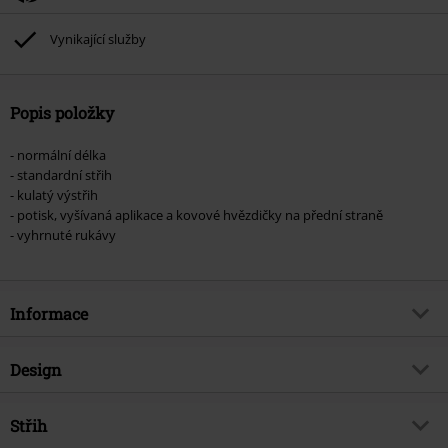
Vynikající služby
Popis položky
- normální délka
- standardní střih
- kulatý výstřih
- potisk, vyšívaná aplikace a kovové hvězdičky na přední straně
- vyhrnuté rukávy
Informace
Zboží č.
570305
Design
Název
Jack Is Back
Typ výrobku
Tričko
Téma produktů
Střih
Fan merch, Gotika, Horor, Disney,
Film, Halloween