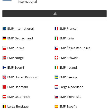
International
Ok
EMP International
EMP France
EMP Deutschland
EMP Italia
Naposledy navštívené
EMP Polska
EMP Česká Republika
EMP Norge
EMP Schweiz
EMP Suomi
EMP Ireland
EMP United Kingdom
EMP Sverige
EMP Danmark
Large Nederland
%
Kč 549,00
EMP Österreich
EMP Slovensko
Large Belgique
EMP España