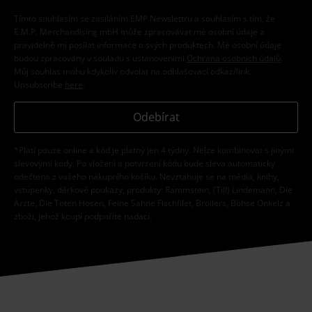
Tímto souhlasím se zasíláním EMP Newslettru a souhlasím s tím, že
E.M.P. Merchandising mbH může zpracovávat mé osobní údaje a
pravidelně mi posílat informace o svých produktech. Mé osobní údaje
budou zpracovány v souladu s ustanoveními
Ochrana osobních údajů
.
Můj souhlas mohu kdykoliv odvolat na odhlašovací odkaz/link.
Unsubscribe
here
.
Odebírat
*Platí pouze online a kód je platný jen 4 týdny. Nelze kombinovat s jinými
slevovými kódy. Po vložení a potvrzení kódu bude sleva automaticky
odečtena z vašeho nákupního košíku. Nevztahuje se na média, knihy,
vstupenky, dárkové poukazy, produkty: Rammstein, (Till) Lindemann, Die
Ärzte, Die Toten Hosen, Feine Sahne Fischfilet, Broilers, Böhse Onkelz a
zboží, jehož koupí podpoříte nadaci.