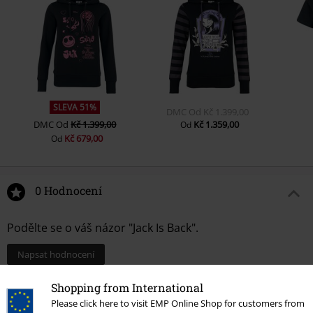
SLEVA 51%
DMC
Od
Kč 1.399,00
DMC
Od
Kč 1.399,00
Kč 1.359,00
Od
Kč 679,00
Od
0 Hodnocení
Podělte se o váš názor "Jack Is Back".
Napsat hodnocení
Shopping from International
Please click here to visit EMP Online Shop for customers from